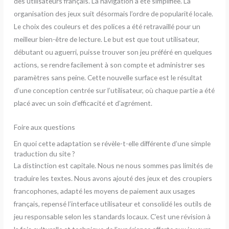
des utilisateurs français. La navigation a été simplifiée. La
organisation des jeux suit désormais l’ordre de popularité locale.
Le choix des couleurs et des polices a été retravaillé pour un
meilleur bien-être de lecture. Le but est que tout utilisateur,
débutant ou aguerri, puisse trouver son jeu préféré en quelques
actions, se rendre facilement à son compte et administrer ses
paramètres sans peine. Cette nouvelle surface est le résultat
d’une conception centrée sur l’utilisateur, où chaque partie a été
placé avec un soin d’efficacité et d’agrément.
Foire aux questions
En quoi cette adaptation se révèle-t-elle différente d’une simple
traduction du site ?
La distinction est capitale. Nous ne nous sommes pas limités de
traduire les textes. Nous avons ajouté des jeux et des croupiers
francophones, adapté les moyens de paiement aux usages
français, repensé l’interface utilisateur et consolidé les outils de
jeu responsable selon les standards locaux. C’est une révision à