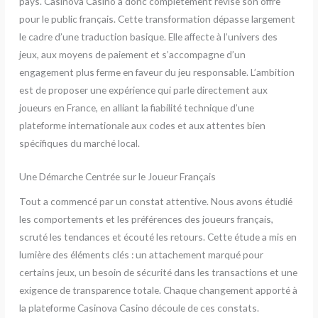
pays. Casinova Casino a donc complètement révisé son offre
pour le public français. Cette transformation dépasse largement
le cadre d’une traduction basique. Elle affecte à l’univers des
jeux, aux moyens de paiement et s’accompagne d’un
engagement plus ferme en faveur du jeu responsable. L’ambition
est de proposer une expérience qui parle directement aux
joueurs en France, en alliant la fiabilité technique d’une
plateforme internationale aux codes et aux attentes bien
spécifiques du marché local.
Une Démarche Centrée sur le Joueur Français
Tout a commencé par un constat attentive. Nous avons étudié
les comportements et les préférences des joueurs français,
scruté les tendances et écouté les retours. Cette étude a mis en
lumière des éléments clés : un attachement marqué pour
certains jeux, un besoin de sécurité dans les transactions et une
exigence de transparence totale. Chaque changement apporté à
la plateforme Casinova Casino découle de ces constats.