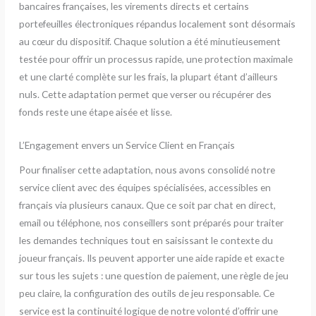
bancaires françaises, les virements directs et certains
portefeuilles électroniques répandus localement sont désormais
au cœur du dispositif. Chaque solution a été minutieusement
testée pour offrir un processus rapide, une protection maximale
et une clarté complète sur les frais, la plupart étant d’ailleurs
nuls. Cette adaptation permet que verser ou récupérer des
fonds reste une étape aisée et lisse.
L’Engagement envers un Service Client en Français
Pour finaliser cette adaptation, nous avons consolidé notre
service client avec des équipes spécialisées, accessibles en
français via plusieurs canaux. Que ce soit par chat en direct,
email ou téléphone, nos conseillers sont préparés pour traiter
les demandes techniques tout en saisissant le contexte du
joueur français. Ils peuvent apporter une aide rapide et exacte
sur tous les sujets : une question de paiement, une règle de jeu
peu claire, la configuration des outils de jeu responsable. Ce
service est la continuité logique de notre volonté d’offrir une