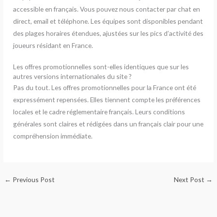
accessible en français. Vous pouvez nous contacter par chat en
direct, email et téléphone. Les équipes sont disponibles pendant
des plages horaires étendues, ajustées sur les pics d’activité des
joueurs résidant en France.
Les offres promotionnelles sont-elles identiques que sur les
autres versions internationales du site ?
Pas du tout. Les offres promotionnelles pour la France ont été
expressément repensées. Elles tiennent compte les préférences
locales et le cadre réglementaire français. Leurs conditions
générales sont claires et rédigées dans un français clair pour une
compréhension immédiate.
←
Previous Post
Next Post
→