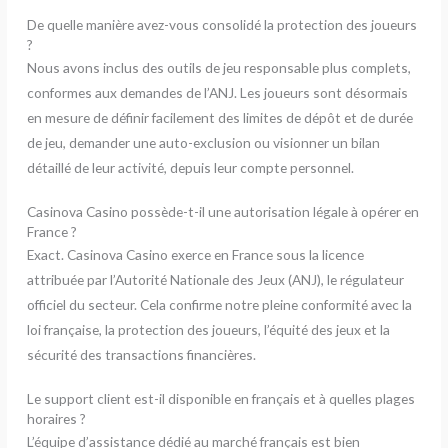
De quelle manière avez-vous consolidé la protection des joueurs
?
Nous avons inclus des outils de jeu responsable plus complets,
conformes aux demandes de l’ANJ. Les joueurs sont désormais
en mesure de définir facilement des limites de dépôt et de durée
de jeu, demander une auto-exclusion ou visionner un bilan
détaillé de leur activité, depuis leur compte personnel.
Casinova Casino possède-t-il une autorisation légale à opérer en
France ?
Exact. Casinova Casino exerce en France sous la licence
attribuée par l’Autorité Nationale des Jeux (ANJ), le régulateur
officiel du secteur. Cela confirme notre pleine conformité avec la
loi française, la protection des joueurs, l’équité des jeux et la
sécurité des transactions financières.
Le support client est-il disponible en français et à quelles plages
horaires ?
L’équipe d’assistance dédié au marché français est bien