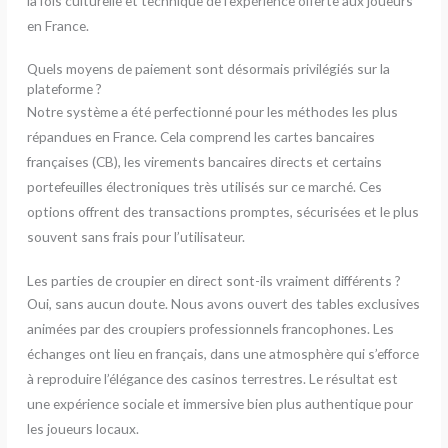
la fois culturelle et technique de l’expérience offerte aux joueurs
en France.
Quels moyens de paiement sont désormais privilégiés sur la
plateforme ?
Notre système a été perfectionné pour les méthodes les plus
répandues en France. Cela comprend les cartes bancaires
françaises (CB), les virements bancaires directs et certains
portefeuilles électroniques très utilisés sur ce marché. Ces
options offrent des transactions promptes, sécurisées et le plus
souvent sans frais pour l’utilisateur.
Les parties de croupier en direct sont-ils vraiment différents ?
Oui, sans aucun doute. Nous avons ouvert des tables exclusives
animées par des croupiers professionnels francophones. Les
échanges ont lieu en français, dans une atmosphère qui s’efforce
à reproduire l’élégance des casinos terrestres. Le résultat est
une expérience sociale et immersive bien plus authentique pour
les joueurs locaux.