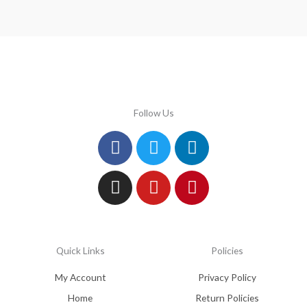
Follow Us
Facebook
Instagram
Twitter
Youtube
Linkedin
Pinterest
Quick Links
Policies
My Account
Privacy Policy
Home
Return Policies