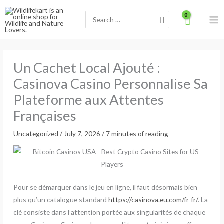
Skip
Search
to
for:
content
Un Cachet Local Ajouté :
Casinova Casino Personnalise Sa
Plateforme aux Attentes
Françaises
Uncategorized
/
July 7, 2026
/
7 minutes of reading
Pour se démarquer dans le jeu en ligne, il faut désormais bien
plus qu’un catalogue standard
https://casinova.eu.com/fr-fr/
. La
clé consiste dans l’attention portée aux singularités de chaque