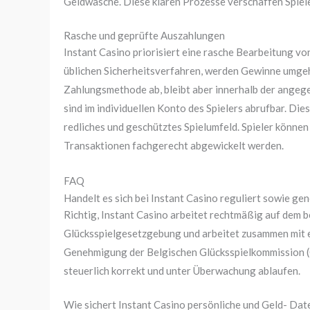
Geldwäsche. Diese klaren Prozesse verschaffen Spiel
Rasche und geprüfte Auszahlungen
Instant Casino priorisiert eine rasche Bearbeitung 
üblichen Sicherheitsverfahren, werden Gewinne umgehe
Zahlungsmethode ab, bleibt aber innerhalb der angege
sind im individuellen Konto des Spielers abrufbar. Dies
redliches und geschütztes Spielumfeld. Spieler können 
Transaktionen fachgerecht abgewickelt werden.
FAQ
Handelt es sich bei Instant Casino reguliert sowie gen
Richtig, Instant Casino arbeitet rechtmäßig auf dem b
Glücksspielgesetzgebung und arbeitet zusammen mit ei
Genehmigung der Belgischen Glücksspielkommission (Gam
steuerlich korrekt und unter Überwachung ablaufen.
Wie sichert Instant Casino persönliche und Geld- Dat