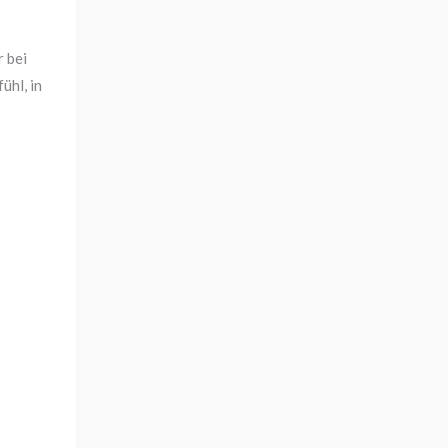
r bei
ühl, in