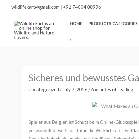
Skip
wildlifekart@gmail.com
|
+91 74004 88996
to
content
HOME
PRODUCTS CATEGORIES
W
I
S
H
L
I
Sicheres und bewusstes Gam
S
Uncategorized
/
July 7, 2026
T
/
6 minutes of reading
Spieler aus Belgien ist Schutz beim Online-Glücksspi
verwandelt diese Priorität in die Wirklichkeit. Die Pl
Basis ist jedoch ein unmissverständliches Bekenntni