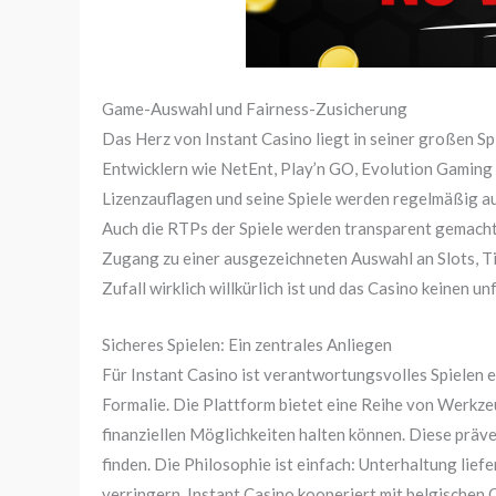
Game-Auswahl und Fairness-Zusicherung
Das Herz von Instant Casino liegt in seiner großen Sp
Entwicklern wie NetEnt, Play’n GO, Evolution Gaming u
Lizenzauflagen und seine Spiele werden regelmäßig auf
Auch die RTPs der Spiele werden transparent gemacht 
Zugang zu einer ausgezeichneten Auswahl an Slots, Tis
Zufall wirklich willkürlich ist und das Casino keinen unf
Sicheres Spielen: Ein zentrales Anliegen
Für Instant Casino ist verantwortungsvolles Spielen 
Formalie. Die Plattform bietet eine Reihe von Werkzeu
finanziellen Möglichkeiten halten können. Diese präv
finden. Die Philosophie ist einfach: Unterhaltung lief
verringern. Instant Casino kooperiert mit belgischen