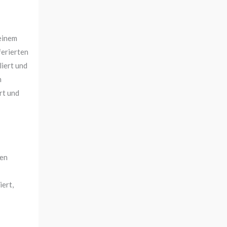
einem
ferierten
iert und
n
rt und
hen
iert,