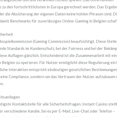
e zu den fortschrittlichsten in Europa gerechnet werden. Das Ergebni
 der die Absicherung der eigenen Daten keine hohlen Phrasen sind. D
d damit Benchmarks für zuverlässiges Online-Gaming in Belgien schaf
cherheit
cksspielkommission (Gaming Commission) beaufsichtigt. Diese Stelle
sende Standards im Kundenschutz, bei der Fairness und bei der Bekäm
iese Auflagen gänzlich. Entscheidend ist die Zusammenarbeit mit ei
in Belgien zu operieren. Für Nutzer ermöglicht diese Regulierung ein
liche Interaktion entspricht eindeutigen gesetzlichen Bestimmungen
seine Compliance, sondern um das Vertrauen der Nutzer aufzubauen 
en.
eitsanliegen
gste Kontaktstelle für alle Sicherheitsfragen. Instant Casino stellt
 verschiedene Kanäle. Sei es per E-Mail, Live-Chat oder Telefon –