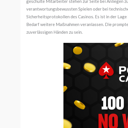
geschulte Mitarbeiter stehen zur Seite bei Anliegen z
verantwortungsbewussten Spielen oder bei technische
Sicherheitsprotokollen des Casinos. Es ist in der Lag
Bedarf weitere Maßnahmen veranlassen. Die prompte 
zuverlässigen Händen zu sein.