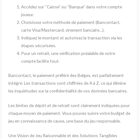
Accédez sur “Caisse” ou “Banque” dans votre compte
joueur.
Choisissez votre méthode de paiement (Bancontact,
carte Visa/Mastercard, virement bancaire…).
Indiquez le montant et autorisez la transaction via les
étapes sécurisées.
Pour un retrait, une vérification préalable de votre
compte facilite tout.
Bancontact, le paiement préféré des Belges, est parfaitement
intégré. Les transactions sont chiffrées de A à Z, ce qui élimine
les inquiétudes sur la confidentialité de vos données bancaires.
Les limites de dépôt et de retrait sont clairement indiquées pour
chaque moyen de paiement. Vous pouvez suivre votre budget de
jeu en connaissance de cause, une base du jeu responsable.
Une Vision de Jeu Raisonnable et des Solutions Tangibles