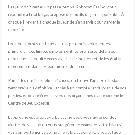
Les jeux doit rester un passe-temps. Robocat Casino, pour
répondre à la loi belge, propose des outils de jeu responsable. À
chaque Il revient à chaque joueur de s’en servir pour garder le
contrôle.
Fixer des bornes de temps et d’argent préalablement est
primordial. Ces limites simples sont les premières défenses
contre une conduite excessive. Le casino permet de les établir
directement dans les paramètres du compte.
Parmi des outils les plus efficaces, on trouve l’auto-exclusion
temporaire ou définitive, l’accès à un compte rendu précis de vos
parties, et des références vers des organismes d’aide comme le
Centre de Jeu Excessif.
L’approche est proactive. Le casino peut vous adresser des
alertes de session ou vous suggérer de examiner votre bilan si
vos comportements se modifient brusquement. Une attitude