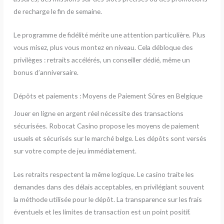
de recharge le fin de semaine.
Le programme de fidélité mérite une attention particulière. Plus
vous misez, plus vous montez en niveau. Cela débloque des
privilèges : retraits accélérés, un conseiller dédié, même un
bonus d’anniversaire.
Dépôts et paiements : Moyens de Paiement Sûres en Belgique
Jouer en ligne en argent réel nécessite des transactions
sécurisées. Robocat Casino propose les moyens de paiement
usuels et sécurisés sur le marché belge. Les dépôts sont versés
sur votre compte de jeu immédiatement.
Les retraits respectent la même logique. Le casino traite les
demandes dans des délais acceptables, en privilégiant souvent
la méthode utilisée pour le dépôt. La transparence sur les frais
éventuels et les limites de transaction est un point positif.