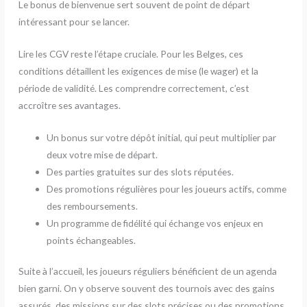
Le bonus de bienvenue sert souvent de point de départ
intéressant pour se lancer.
Lire les CGV reste l’étape cruciale. Pour les Belges, ces
conditions détaillent les exigences de mise (le wager) et la
période de validité. Les comprendre correctement, c’est
accroître ses avantages.
Un bonus sur votre dépôt initial, qui peut multiplier par
deux votre mise de départ.
Des parties gratuites sur des slots réputées.
Des promotions régulières pour les joueurs actifs, comme
des remboursements.
Un programme de fidélité qui échange vos enjeux en
points échangeables.
Suite à l’accueil, les joueurs réguliers bénéficient de un agenda
bien garni. On y observe souvent des tournois avec des gains
assurés, des missions sur des slots précises ou des promotions