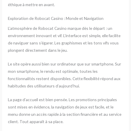
éthique à mettre en avant.
Exploration de Robocat Casino : Monde et Navigation
L’atmosphère de Robocat Casino marque dès le départ : un
environnement innovant et vif. L’interface est simple, elle facilite
de naviguer sans s’égarer. Les graphismes et les tons vifs vous
plongent directement dans le jeu.
Le site opère aussi bien sur ordinateur que sur smartphone. Sur
mon smartphone, le rendu est optimale, toutes les
fonctionnalités restent disponibles. Cette flexibilité répond aux
habitudes des utilisateurs d’aujourd’hui.
La page d’accueil est bien pensée. Les promotions principales
sont mises en évidence, la navigation de jeux est facile, et le
menu donne un accès rapide à la section financière et au service
client. Tout apparaît à sa place.