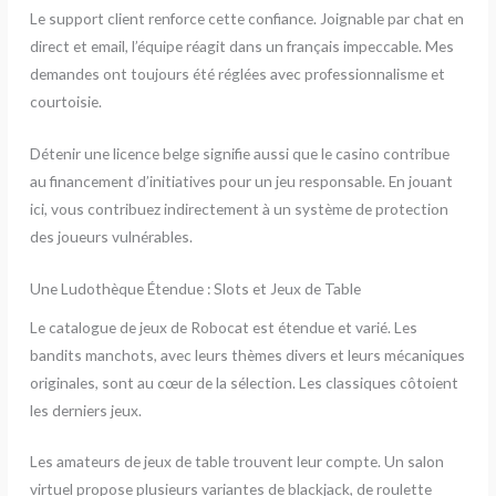
Le support client renforce cette confiance. Joignable par chat en
direct et email, l’équipe réagit dans un français impeccable. Mes
demandes ont toujours été réglées avec professionnalisme et
courtoisie.
Détenir une licence belge signifie aussi que le casino contribue
au financement d’initiatives pour un jeu responsable. En jouant
ici, vous contribuez indirectement à un système de protection
des joueurs vulnérables.
Une Ludothèque Étendue : Slots et Jeux de Table
Le catalogue de jeux de Robocat est étendue et varié. Les
bandits manchots, avec leurs thèmes divers et leurs mécaniques
originales, sont au cœur de la sélection. Les classiques côtoient
les derniers jeux.
Les amateurs de jeux de table trouvent leur compte. Un salon
virtuel propose plusieurs variantes de blackjack, de roulette