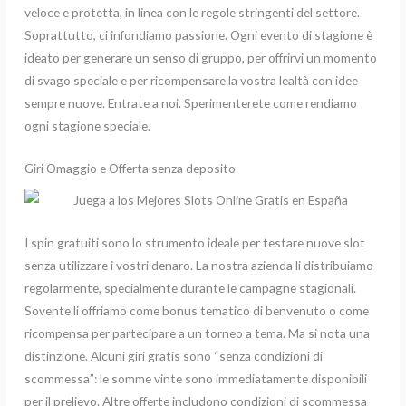
veloce e protetta, in linea con le regole stringenti del settore.
Soprattutto, ci infondiamo passione. Ogni evento di stagione è
ideato per generare un senso di gruppo, per offrirvi un momento
di svago speciale e per ricompensare la vostra lealtà con idee
sempre nuove. Entrate a noi. Sperimenterete come rendiamo
ogni stagione speciale.
Giri Omaggio e Offerta senza deposito
I spin gratuiti sono lo strumento ideale per testare nuove slot
senza utilizzare i vostri denaro. La nostra azienda li distribuiamo
regolarmente, specialmente durante le campagne stagionali.
Sovente li offriamo come bonus tematico di benvenuto o come
ricompensa per partecipare a un torneo a tema. Ma si nota una
distinzione. Alcuni giri gratis sono “senza condizioni di
scommessa”: le somme vinte sono immediatamente disponibili
per il prelievo. Altre offerte includono condizioni di scommessa