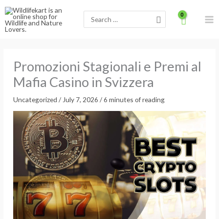
Skip
Search
to
for:
content
Promozioni Stagionali e Premi al
Mafia Casino in Svizzera
Uncategorized
/
July 7, 2026
/
6 minutes of reading