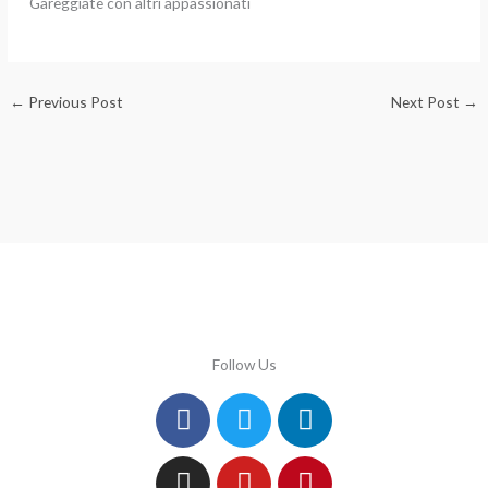
Gareggiate con altri appassionati
←
Previous Post
Next Post
→
Follow Us
Facebook
Instagram
Twitter
Youtube
Linkedin
Pinterest