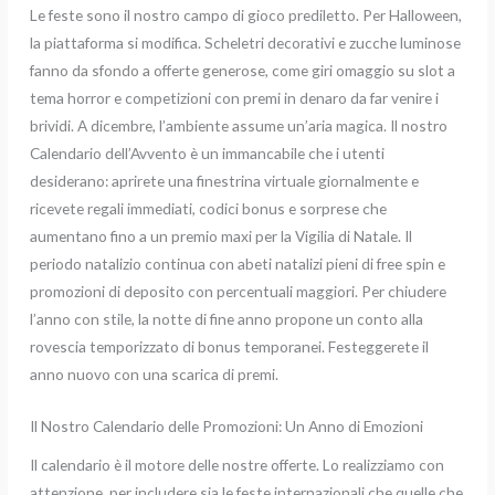
Le feste sono il nostro campo di gioco prediletto. Per Halloween,
la piattaforma si modifica. Scheletri decorativi e zucche luminose
fanno da sfondo a offerte generose, come giri omaggio su slot a
tema horror e competizioni con premi in denaro da far venire i
brividi. A dicembre, l’ambiente assume un’aria magica. Il nostro
Calendario dell’Avvento è un immancabile che i utenti
desiderano: aprirete una finestrina virtuale giornalmente e
ricevete regali immediati, codici bonus e sorprese che
aumentano fino a un premio maxi per la Vigilia di Natale. Il
periodo natalizio continua con abeti natalizi pieni di free spin e
promozioni di deposito con percentuali maggiori. Per chiudere
l’anno con stile, la notte di fine anno propone un conto alla
rovescia temporizzato di bonus temporanei. Festeggerete il
anno nuovo con una scarica di premi.
Il Nostro Calendario delle Promozioni: Un Anno di Emozioni
Il calendario è il motore delle nostre offerte. Lo realizziamo con
attenzione, per includere sia le feste internazionali che quelle che