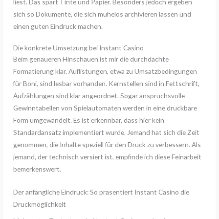
liest. Das spart Tinte und Papier. Besonders jedoch ergeben
sich so Dokumente, die sich mühelos archivieren lassen und
einen guten Eindruck machen.
Die konkrete Umsetzung bei Instant Casino
Beim genaueren Hinschauen ist mir die durchdachte
Formatierung klar. Auflistungen, etwa zu Umsatzbedingungen
für Boni, sind lesbar vorhanden. Kernstellen sind in Fettschrift,
Aufzählungen sind klar angeordnet. Sogar anspruchsvolle
Gewinntabellen von Spielautomaten werden in eine druckbare
Form umgewandelt. Es ist erkennbar, dass hier kein
Standardansatz implementiert wurde. Jemand hat sich die Zeit
genommen, die Inhalte speziell für den Druck zu verbessern. Als
jemand, der technisch versiert ist, empfinde ich diese Feinarbeit
bemerkenswert.
Der anfängliche Eindruck: So präsentiert Instant Casino die
Druckmöglichkeit