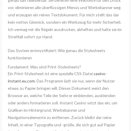
genau das realisierbar. Sie bereiten eine Webseite für den Druck
vor, eliminieren alle überflüssigen Menüs und Werbebanner weg
und erzeugen ein reines Textdokument. Für mich stellt das dar
kein nettes Gimmick, sondern ein Werkzeug für mehr Sicherheit.
Ich vermag mir die Regeln ausdrucken, abheften und halte sie im
Streitfall sofort zur Hand.
Das System entmystifiziert: Wie genau die Stylesheets
funktionieren
Fundament: Was sind Print-Stylesheets?
Ein Print-Stylesheet ist eine spezielle CSS-Datei
casino-
instant.eu.com
. Das Programm lädt sie nur, wenn der Nutzer
etwas zu Papier bringen will. Dieses Dokument weist den
Browser an, welche Teile der Seite er einblenden, ausblenden
oder anders formatieren soll. Instant Casino setzt das ein, um
Grafiken im Hintergrund, Werbebanner und
Navigationselemente zu entfernen. Zurück bleibt der reine
Inhalt, in einer Typografie und -größe, die sich gut auf Papier