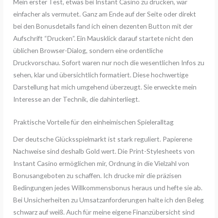
Mein erster Test, etwas bei Instant Casino zu drucken, war
einfacher als vermutet. Ganz am Ende auf der Seite oder direkt
bei den Bonusdetails fand ich einen dezenten Button mit der
Aufschrift “Drucken”. Ein Mausklick darauf startete nicht den
üblichen Browser-Dialog, sondern eine ordentliche
Druckvorschau. Sofort waren nur noch die wesentlichen Infos zu
sehen, klar und übersichtlich formatiert. Diese hochwertige
Darstellung hat mich umgehend überzeugt. Sie erweckte mein
Interesse an der Technik, die dahinterliegt.
Praktische Vorteile für den einheimischen Spieleralltag
Der deutsche Glücksspielmarkt ist stark reguliert. Papierene
Nachweise sind deshalb Gold wert. Die Print-Stylesheets von
Instant Casino ermöglichen mir, Ordnung in die Vielzahl von
Bonusangeboten zu schaffen. Ich drucke mir die präzisen
Bedingungen jedes Willkommensbonus heraus und hefte sie ab.
Bei Unsicherheiten zu Umsatzanforderungen halte ich den Beleg
schwarz auf weiß. Auch für meine eigene Finanzübersicht sind