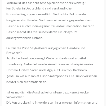
Warum ist das für deutsche Spieler besonders wichtig?
Für Spieler in Deutschland sind verständliche
Bonusbedingungen wesentlich. Gedruckte Dokumente
fungieren als offizieller Nachweis, einerseits gegenüber dem
Casino als auch für die eigene Steuerdokumentation. Instant
Casino macht das mit seinen klaren Drucklayouts
außergewöhnlich einfach.
Laufen die Print-Stylesheets auf jeglichen Geräten und
Browsern?
Ja, die Technologie genügt Webstandards und arbeitet
zuverlässig. Getestet wurde sie mit Browsern beispielsweise
Chrome, Firefox, Safari und Edge, auf Desktop-Rechnern
genauso wie auf Tablets und Smartphones. Die Druckvorschau
richtet sich automatisch an.
Ist es möglich die Ausdrucke für steuerbezogene Zwecke
verwenden?
Die Ausdrucke sind in vorderster Ihrer eigenen Information und