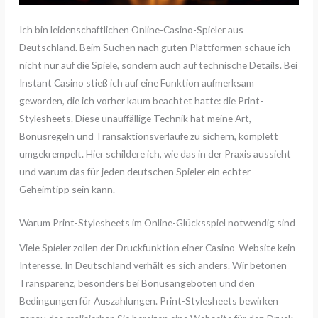
Ich bin leidenschaftlichen Online-Casino-Spieler aus
Deutschland. Beim Suchen nach guten Plattformen schaue ich
nicht nur auf die Spiele, sondern auch auf technische Details. Bei
Instant Casino stieß ich auf eine Funktion aufmerksam
geworden, die ich vorher kaum beachtet hatte: die Print-
Stylesheets. Diese unauffällige Technik hat meine Art,
Bonusregeln und Transaktionsverläufe zu sichern, komplett
umgekrempelt. Hier schildere ich, wie das in der Praxis aussieht
und warum das für jeden deutschen Spieler ein echter
Geheimtipp sein kann.
Warum Print-Stylesheets im Online-Glücksspiel notwendig sind
Viele Spieler zollen der Druckfunktion einer Casino-Website kein
Interesse. In Deutschland verhält es sich anders. Wir betonen
Transparenz, besonders bei Bonusangeboten und den
Bedingungen für Auszahlungen. Print-Stylesheets bewirken