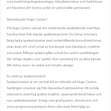
som insättningsbegränsningar, tidspåminnelser och funktionen
att blockera ditt konto under en period eller permanent.
Vad erbjuder Hugo Casino?
På Hugo Casino väntar ett omfattande spelbibliotek med flera
hundra titlar från kända spelleverantörer. Du hittar inte bara
färgstarka spelautomater med underhållande bonusfunktioner,
utan även ett stort urval av bordsspel som blackjack, roulette
och poker. Många spelare gillar också live casino-avdelningen,
där riktiga dealers styr spelet i live-sändning för en äkta känsla.
Allt detta visas i en enkel och intuitiv design.
En värld av spelautomater
Spelautomater är en central del av utbudet på Hugo Casino.
Samlingen sträcker sig från klassiska fruktmaskiner till nutida
videoslots med hög grafisk kvalitet, spännande berättelser och
nya spelmekanismer. Inslag som gratisspinn, vinsterutor och
stora progressiva jackpots finns ofta med. Med hjälp av