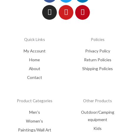
Quick Links
Policies
My Account
Privacy Policy
Home
Return Policies
About
Shipping Policies
Contact
Product Categories
Other Products
Men's
Outdoor/Camping
equipment
Women's
Kids
Paintings/Wall Art