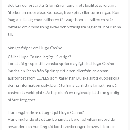
det kan du fortsätta få förmåner genom ett lojalitetsprogram,
återkommande reload-bonusar, free spins eller turneringar. Kom
ihåg att läsa igenom villkoren för varje bonus. I villkoren står
detaljer om omsättningskrav och ytterligare regler du bör känna
till.
Vanliga frågor om Hugo Casino
Gäller Hugo Casino lagligt i Sverige?
För att få ge spel till svenska spelare lagligt ska Hugo Casino
inneha en licens från Spelinspektionen eller från en annan
auktoritet inom EU/EES som gäller här. Du ska alltid dubbelkolla
denna information själv. Den återfinns vanligtvis längst ner på
casinoets webbplats. Att spela på en reglerad plattform ger dig
större trygghet.
Hur omgående är uttaget på Hugo Casino?
Hur omgående ett uttag behandlas beror på vilken metod du
använder och hur lång tid kontoverifieringen kräver. E-börser