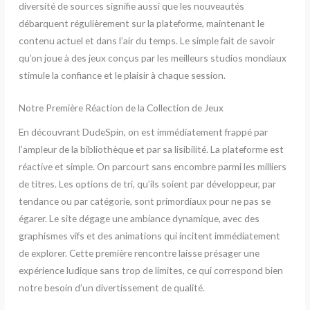
diversité de sources signifie aussi que les nouveautés
débarquent régulièrement sur la plateforme, maintenant le
contenu actuel et dans l’air du temps. Le simple fait de savoir
qu’on joue à des jeux conçus par les meilleurs studios mondiaux
stimule la confiance et le plaisir à chaque session.
Notre Première Réaction de la Collection de Jeux
En découvrant DudeSpin, on est immédiatement frappé par
l’ampleur de la bibliothèque et par sa lisibilité. La plateforme est
réactive et simple. On parcourt sans encombre parmi les milliers
de titres. Les options de tri, qu’ils soient par développeur, par
tendance ou par catégorie, sont primordiaux pour ne pas se
égarer. Le site dégage une ambiance dynamique, avec des
graphismes vifs et des animations qui incitent immédiatement
de explorer. Cette première rencontre laisse présager une
expérience ludique sans trop de limites, ce qui correspond bien
notre besoin d’un divertissement de qualité.