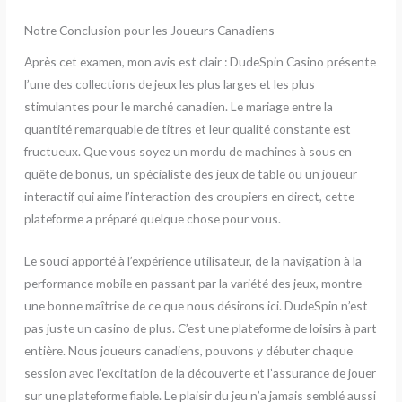
Notre Conclusion pour les Joueurs Canadiens
Après cet examen, mon avis est clair : DudeSpin Casino présente
l’une des collections de jeux les plus larges et les plus
stimulantes pour le marché canadien. Le mariage entre la
quantité remarquable de titres et leur qualité constante est
fructueux. Que vous soyez un mordu de machines à sous en
quête de bonus, un spécialiste des jeux de table ou un joueur
interactif qui aime l’interaction des croupiers en direct, cette
plateforme a préparé quelque chose pour vous.
Le souci apporté à l’expérience utilisateur, de la navigation à la
performance mobile en passant par la variété des jeux, montre
une bonne maîtrise de ce que nous désirons ici. DudeSpin n’est
pas juste un casino de plus. C’est une plateforme de loisirs à part
entière. Nous joueurs canadiens, pouvons y débuter chaque
session avec l’excitation de la découverte et l’assurance de jouer
sur une plateforme fiable. Le plaisir du jeu n’a jamais semblé aussi