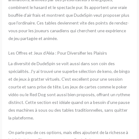
combinent le hasard et le spectacle pur. Ils apportent une vraie
bouffée d’air frais et montrent que DudeSpin veut proposer plus
que l’ordinaire. Ces tables deviennent vite des points de rendez-
vous pour les joueurs canadiens qui cherchent une expérience
de jeu partagée et animée.
Les Offres et Jeux d’Aléa : Pour Diversifier les Plaisirs
La diversité de DudeSpin se voit aussi dans son coin des
spécialités. J’y ai trouvé une superbe sélection de keno, de bingo
et de jeux à gratter virtuels. C’est excellent pour une session
courte et sans prise de tête. Les jeux de cartes comme le poker
vidéo ou le Red Dog sont aussi bien proposés, offrant un rythme
distinct. Cette section est idéale quand on a besoin d’une pause
des machines à sous ou des tables traditionnelles, sans quitter
la plateforme.
On parle peu de ces options, mais elles ajoutent de la richesse à