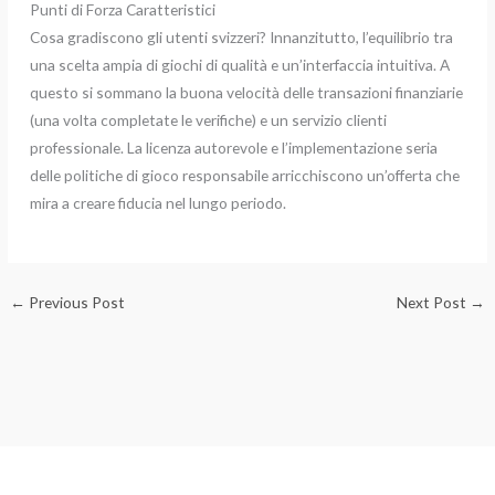
Punti di Forza Caratteristici
Cosa gradiscono gli utenti svizzeri? Innanzitutto, l’equilibrio tra
una scelta ampia di giochi di qualità e un’interfaccia intuitiva. A
questo si sommano la buona velocità delle transazioni finanziarie
(una volta completate le verifiche) e un servizio clienti
professionale. La licenza autorevole e l’implementazione seria
delle politiche di gioco responsabile arricchiscono un’offerta che
mira a creare fiducia nel lungo periodo.
←
Previous Post
Next Post
→