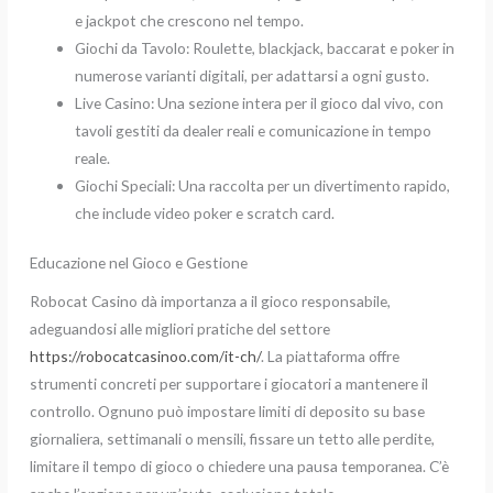
e jackpot che crescono nel tempo.
Giochi da Tavolo: Roulette, blackjack, baccarat e poker in
numerose varianti digitali, per adattarsi a ogni gusto.
Live Casino: Una sezione intera per il gioco dal vivo, con
tavoli gestiti da dealer reali e comunicazione in tempo
reale.
Giochi Speciali: Una raccolta per un divertimento rapido,
che include video poker e scratch card.
Educazione nel Gioco e Gestione
Robocat Casino dà importanza a il gioco responsabile,
adeguandosi alle migliori pratiche del settore
https://robocatcasinoo.com/it-ch/
. La piattaforma offre
strumenti concreti per supportare i giocatori a mantenere il
controllo. Ognuno può impostare limiti di deposito su base
giornaliera, settimanali o mensili, fissare un tetto alle perdite,
limitare il tempo di gioco o chiedere una pausa temporanea. C’è