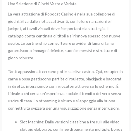
Una Selezione di Giochi Vasta e Variata
La vera attrazione di Robocat Casino è nella sua collezione di
giochi. Si va dalle slot accattivanti, con le loro narrazioni e i
jackpot, ai tavoli virtuali dove è importante la strategia. Il
catalogo conta centinaia di titoli e si rinnova spesso con nuove
uscite. Le partnership con software provider di fama di fama
garantiscono immagini definite, suoni immersivi e strutture di
gioco robuste.
Tanti appassionati cercano poi le sale live casino. Qui, croupier in
carne e ossa gestiscono partite di roulette, blackjack e baccarat
in diretta, interagendo con i giocatori attraverso lo schermo. È
l’ideale a chi cerca un’esperienza sociale, il fremito del vero senza
uscire di casa. Lo streaming è sicuro e si appoggia alla buona
connettività svizzera per una visualizzazione senza interruzioni.
Slot Machine: Dalle versioni classiche a tre rulli alle video
slot più elaborate, con linee di pagamento multiple, bonus