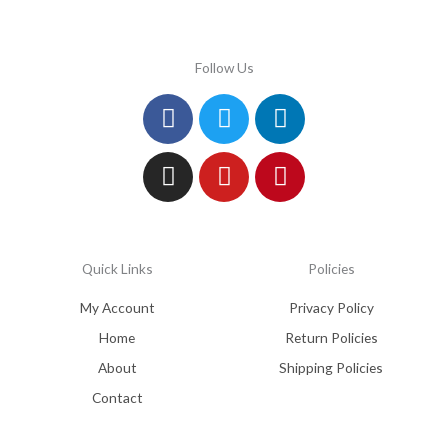
Follow Us
Facebook
Instagram
Twitter
Youtube
Linkedin
Pinterest
Quick Links
Policies
My Account
Privacy Policy
Home
Return Policies
About
Shipping Policies
Contact