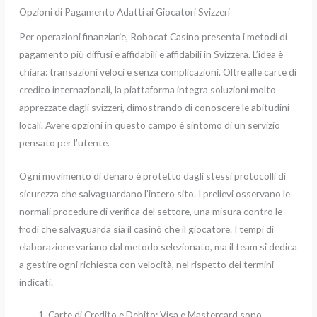
Opzioni di Pagamento Adatti ai Giocatori Svizzeri
Per operazioni finanziarie, Robocat Casino presenta i metodi di
pagamento più diffusi e affidabili e affidabili in Svizzera. L’idea è
chiara: transazioni veloci e senza complicazioni. Oltre alle carte di
credito internazionali, la piattaforma integra soluzioni molto
apprezzate dagli svizzeri, dimostrando di conoscere le abitudini
locali. Avere opzioni in questo campo è sintomo di un servizio
pensato per l’utente.
Ogni movimento di denaro è protetto dagli stessi protocolli di
sicurezza che salvaguardano l’intero sito. I prelievi osservano le
normali procedure di verifica del settore, una misura contro le
frodi che salvaguarda sia il casinò che il giocatore. I tempi di
elaborazione variano dal metodo selezionato, ma il team si dedica
a gestire ogni richiesta con velocità, nel rispetto dei termini
indicati.
Carte di Credito e Debito: Visa e Mastercard sono