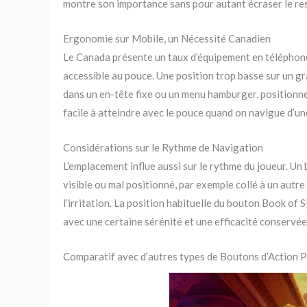
montre son importance sans pour autant écraser le reste
Ergonomie sur Mobile, un Nécessité Canadien
Le Canada présente un taux d’équipement en téléphones
accessible au pouce. Une position trop basse sur un g
dans un en-tête fixe ou un menu hamburger, positionne 
facile à atteindre avec le pouce quand on navigue d’un
Considérations sur le Rythme de Navigation
L’emplacement influe aussi sur le rythme du joueur. Un
visible ou mal positionné, par exemple collé à un autre
l’irritation. La position habituelle du bouton Book of 
avec une certaine sérénité et une efficacité conservé
Comparatif avec d’autres types de Boutons d’Action P