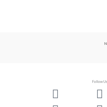
N
Follow U
Facebook
Instagra
T
Y