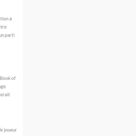
tion à
être
un parti
 Book of
age
serait
le joueur