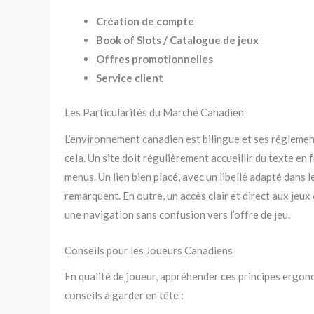
Création de compte
Book of Slots / Catalogue de jeux
Offres promotionnelles
Service client
Les Particularités du Marché Canadien
L’environnement canadien est bilingue et ses réglemen
cela. Un site doit régulièrement accueillir du texte en
menus. Un lien bien placé, avec un libellé adapté dans l
remarquent. En outre, un accès clair et direct aux jeu
une navigation sans confusion vers l’offre de jeu.
Conseils pour les Joueurs Canadiens
En qualité de joueur, appréhender ces principes erg
conseils à garder en tête :