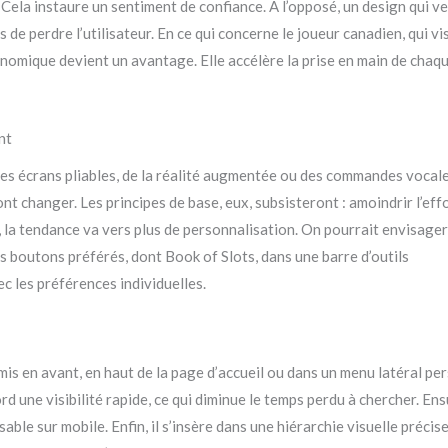
e. Cela instaure un sentiment de confiance. À l’opposé, un design qui v
de perdre l’utilisateur. En ce qui concerne le joueur canadien, qui vi
onomique devient un avantage. Elle accélère la prise en main de chaq
nt
des écrans pliables, de la réalité augmentée ou des commandes vocale
t changer. Les principes de base, eux, subsisteront : amoindrir l’eff
e, la tendance va vers plus de personnalisation. On pourrait envisager
s boutons préférés, dont Book of Slots, dans une barre d’outils
ec les préférences individuelles.
s en avant, en haut de la page d’accueil ou dans un menu latéral per
d une visibilité rapide, ce qui diminue le temps perdu à chercher. Ensu
ble sur mobile. Enfin, il s’insère dans une hiérarchie visuelle précise 