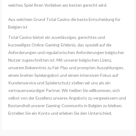
welches Spiel Ihren Vorlieben am besten gerecht wird.
Aus welchem Grund Total Casino die beste Entscheidung für
Belgien ist
Total Casino bietet ein zuverlässiges, gerechtes und
kurzweiliges Online-Gaming-Erlebnis, das speziell auf die
Anforderungen und regulatorischen Anforderungen belgischer
Nutzer zugeschnitten ist. Mit unserer belgischen Lizenz,
unserem Bekenntnis zu Fair Play und prompten Auszahlungen,
einem breiten Spielangebot und einem intensiven Fokus auf
Kundenservice und Spielerschutz stellen wir uns als ein
vertrauenswürdiger Partner. Wir heißen Sie willkommen, sich
selbst von der Exzellenz unseres Angebots zu vergewissern und
Bestandteil unserer Gaming-Community in Belgien zu bleiben.
Erstellen Sie ein Konto und erleben Sie den Unterschied.