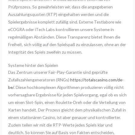
Prüfprozess. So gewährleisten wir, dass die angegebenen
Auszahlungsquoten (RTP) eingehalten werden und die
Spielergebnisse komplett zufällig sind. Externe Testlabore wie
eCOGRA oder iTech Labs kontrollieren unsere Systeme in
regelmäßigen Abständen. Diese Transparenz bietet Ihnen die
Freiheit, sich völlig auf den Spielspaß zu einzulassen, ohne an der
Integrität des Spiels zweifeln zu müssen.
Systeme hinter den Spielen
Das Zentrum unserer Fair-Play-Garantie sind geprüfte
Zufallszahlengeneratoren (RNGs)
https://totalscasino.com/de-
be/
. Diese hochkomplexen Algorithmen produzieren völlig nicht
vorhersagbare Ergebnisse für jeden Spielvorgang, egal ob es sich
um einen Slot-Spin, einen Roulette-Dreh oder die Verteilung von
Karten handelt. Der Prozess gleicht dem physikalischen Zufall in
einem stationären Casino, ist aber genauer und kontrollierter.
Zudem teilen wir mit die RTP-Werte jedes Spiels klar und
deutlich. So können Sie auf Basis von Fakten entscheiden,