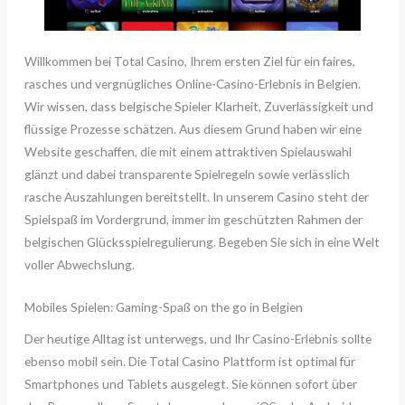
Willkommen bei Total Casino, Ihrem ersten Ziel für ein faires,
rasches und vergnügliches Online-Casino-Erlebnis in Belgien.
Wir wissen, dass belgische Spieler Klarheit, Zuverlässigkeit und
flüssige Prozesse schätzen. Aus diesem Grund haben wir eine
Website geschaffen, die mit einem attraktiven Spielauswahl
glänzt und dabei transparente Spielregeln sowie verlässlich
rasche Auszahlungen bereitstellt. In unserem Casino steht der
Spielspaß im Vordergrund, immer im geschützten Rahmen der
belgischen Glücksspielregulierung. Begeben Sie sich in eine Welt
voller Abwechslung.
Mobiles Spielen: Gaming-Spaß on the go in Belgien
Der heutige Alltag ist unterwegs, und Ihr Casino-Erlebnis sollte
ebenso mobil sein. Die Total Casino Plattform ist optimal für
Smartphones und Tablets ausgelegt. Sie können sofort über