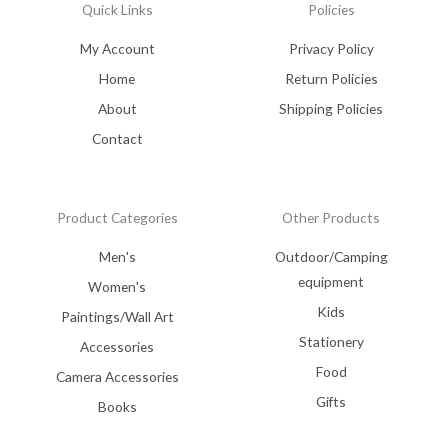
Quick Links
Policies
My Account
Privacy Policy
Home
Return Policies
About
Shipping Policies
Contact
Product Categories
Other Products
Men's
Outdoor/Camping
equipment
Women's
Kids
Paintings/Wall Art
Stationery
Accessories
Food
Camera Accessories
Gifts
Books