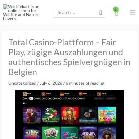
Skip
Search
to
for:
content
Total Casino-Plattform – Fair
Play, zügige Auszahlungen und
authentisches Spielvergnügen in
Belgien
Uncategorized
/
July 6, 2026
/
6 minutes of reading