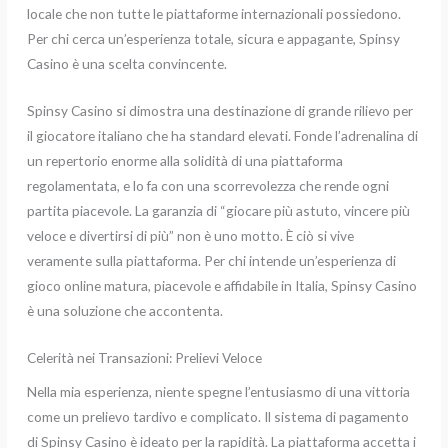
locale che non tutte le piattaforme internazionali possiedono.
Per chi cerca un’esperienza totale, sicura e appagante, Spinsy
Casino è una scelta convincente.
Spinsy Casino si dimostra una destinazione di grande rilievo per
il giocatore italiano che ha standard elevati. Fonde l’adrenalina di
un repertorio enorme alla solidità di una piattaforma
regolamentata, e lo fa con una scorrevolezza che rende ogni
partita piacevole. La garanzia di “giocare più astuto, vincere più
veloce e divertirsi di più” non è uno motto. È ciò si vive
veramente sulla piattaforma. Per chi intende un’esperienza di
gioco online matura, piacevole e affidabile in Italia, Spinsy Casino
è una soluzione che accontenta.
Celerità nei Transazioni: Prelievi Veloce
Nella mia esperienza, niente spegne l’entusiasmo di una vittoria
come un prelievo tardivo e complicato. Il sistema di pagamento
di Spinsy Casino è ideato per la rapidità. La piattaforma accetta i