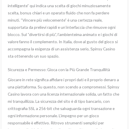
intelligente” qui indica una scelta di giochi minuziosamente
scelta, bonus chiari e un operato fluido che non fa perdere
minuti. “Vincere più velocemente” è una certezza reale,
supportata da prelievi rapidi e un’interfaccia che rimuove ogni
blocco. Sul “divertirsi di più”, l’ambienteima animato e i giochi di
valore fanno il complemento. In Italia, dove al gusto del gioco si
accompagna la esigenza di un assistenza serio, Spinsy Casino
sta ottenendo un suo spazio.
Sicurezza e Permesso: Gioca con la Più Grande Tranquillità
Giocare in rete significa affidare i propri dati e il proprio denaro a
una piattaforma. Su questo, non scendo a compromessi. Spinsy
Casino lavora con una licenza internazionale solida, un fatto che
mi tranquillizza. La sicurezza del sito è di tipo bancario, con
crittografia SSL a 256-bit che salvaguarda ogni transazione e
ogni informazione personale. L’impegno per un gioco
responsabile è effettivo. Ritrovo strumenti semplici per