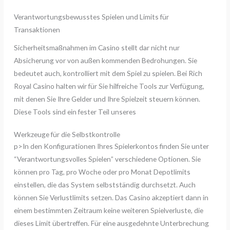
Verantwortungsbewusstes Spielen und Limits für
Transaktionen
Sicherheitsmaßnahmen im Casino stellt dar nicht nur
Absicherung vor von außen kommenden Bedrohungen. Sie
bedeutet auch, kontrolliert mit dem Spiel zu spielen. Bei Rich
Royal Casino halten wir für Sie hilfreiche Tools zur Verfügung,
mit denen Sie Ihre Gelder und Ihre Spielzeit steuern können.
Diese Tools sind ein fester Teil unseres
Werkzeuge für die Selbstkontrolle
p>In den Konfigurationen Ihres Spielerkontos finden Sie unter
“Verantwortungsvolles Spielen” verschiedene Optionen. Sie
können pro Tag, pro Woche oder pro Monat Depotlimits
einstellen, die das System selbstständig durchsetzt. Auch
können Sie Verlustlimits setzen. Das Casino akzeptiert dann in
einem bestimmten Zeitraum keine weiteren Spielverluste, die
dieses Limit übertreffen. Für eine ausgedehnte Unterbrechung