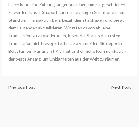
Fällen kann eine Zahlung länger brauchen, um gutgeschrieben
zu werden. Unser Support kann in derartigen Situationen den
Stand der Transaktion beim Bezahldienst abfragen und Sie auf
dem Laufenden aktualisieren. Wir raten davon ab, eine
Transaktion zu zu wiederholen, bevor der Status der ersten
Transaktion nicht festgestellt ist. So vermeiden Sie doppelte
Belastungen. Für uns ist Klarheit und ehrliche Kommunikation
der beste Ansatz, um Unklarheiten aus der Welt zu räumen.
←
Previous Post
Next Post
→