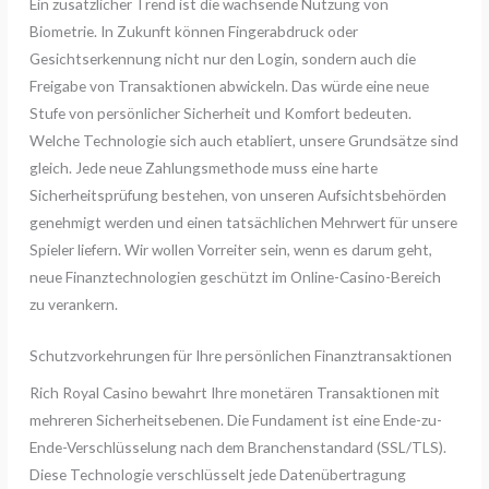
Ein zusätzlicher Trend ist die wachsende Nutzung von
Biometrie. In Zukunft können Fingerabdruck oder
Gesichtserkennung nicht nur den Login, sondern auch die
Freigabe von Transaktionen abwickeln. Das würde eine neue
Stufe von persönlicher Sicherheit und Komfort bedeuten.
Welche Technologie sich auch etabliert, unsere Grundsätze sind
gleich. Jede neue Zahlungsmethode muss eine harte
Sicherheitsprüfung bestehen, von unseren Aufsichtsbehörden
genehmigt werden und einen tatsächlichen Mehrwert für unsere
Spieler liefern. Wir wollen Vorreiter sein, wenn es darum geht,
neue Finanztechnologien geschützt im Online-Casino-Bereich
zu verankern.
Schutzvorkehrungen für Ihre persönlichen Finanztransaktionen
Rich Royal Casino bewahrt Ihre monetären Transaktionen mit
mehreren Sicherheitsebenen. Die Fundament ist eine Ende-zu-
Ende-Verschlüsselung nach dem Branchenstandard (SSL/TLS).
Diese Technologie verschlüsselt jede Datenübertragung