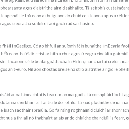
s phearsanta agus d’aistrithe airgid sábháilte. Tá seirbhís custaiméar
 teagmháil le foireann a thuigeann do chuid ceisteanna agus a réitío
h agus treoracha soiléire faoi gach rud sa chasino.
 fháil i nGaeilge. Cé go bhfuil an suíomh féin bunaithe i mBéarla faoi 
hÉireann. Is féidir ceist ar bith a chur agus freagra cineálta gairmiúil
isin. Tacaíonn sé le bealaí gnáthacha in Éirinn, mar chártaí creidmhea
gus an t-euro. Níl aon chostas breise ná stró aistrithe airgid le bheit
 húsáid ar na himeachtaí is fearr ar an margadh. Tá comhpháirtíocht a
se slotanna den bharr ar fáiltiú le do rothlú. Tá siad plódaithe de íomhá
 luach saothair spraíúla. Go fairsing roghnaímid cluichí ar shonrach
t nua a thriail nó thabhairt ar ais ar do chluiche chairdiúil is fearr, 