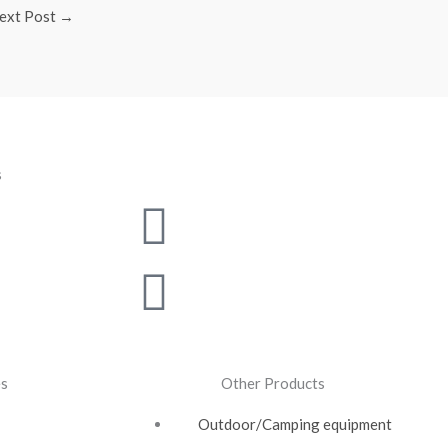
ext Post
→
s
m
witter
outube
Linkedin
Pinterest
es
Other Products
Outdoor/Camping equipment