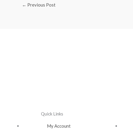
←
Previous Post
Quick Links
My Account