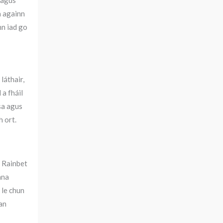
a againn
nn iad go
láthair,
 a fháil
sa agus
h ort.
g Rainbet
nna
 le chun
gan