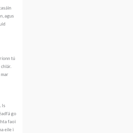
casáin
nn, agus
uid
mríonn tú
 chlár.
, mar
 Is
héadfá go
chta faoi
a eile i