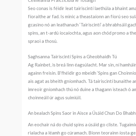
Céimeanna Praicticiúla le Tosaigh
Seo conas is féidir leat tairiscintí laethúla a bhaint a
fíoraithe ar fad. Is minic a theastaíonn an fíorú seo s
gcasino nó an leathanach ‘Tairiscintí’ a bhrabhsáil gach
spins, an t-ardú íocaíochta, agus aon chód promo a thea
spraoi a thosú.
Saghsanna Tairiscintí Spins a Gheobhaidh Tú
Ag Rainbet, is breá linn éagsúlacht. Mar sin, ní hamhái
againn freisin. B’fhéidir go mbeidh ‘Spins gan Choinnío
ais agat as bheith gníomhach. Tá tairiscintí bunaithe a
imreoir gníomhach thú nó duine a thagann isteach ó am go
choinneáil úr agus suimiúil.
An bealach Spins Saor in Aisce a Úsáid Chun Do Bhab
An eochair ná do chuid spins a úsáid go cliste. Tugaimi
rialacha a léamh go cúramach. Bíonn teorainn íosta ge