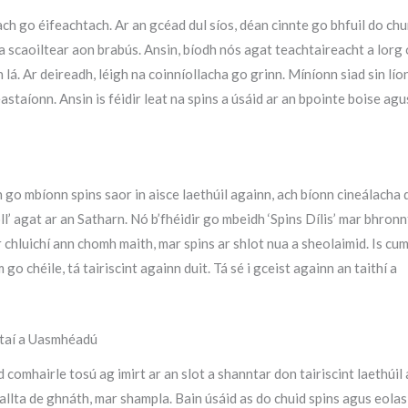
mach go éifeachtach. Ar an gcéad dul síos, déan cinnte go bhfuil do ch
ula scaoiltear aon brabús. Ansin, bíodh nós agat teachtaireacht a lorg
 lá. Ar deireadh, léigh na coinníollacha go grinn. Míníonn siad sin lío
staíonn. Ansin is féidir leat na spins a úsáid ar an bpointe boise agu
n go mbíonn spins saor in aisce laethúil againn, ach bíonn cineálacha d
ll’ agat ar an Satharn. Nó b’fhéidir go mbeidh ‘Spins Dílis’ mar bhron
r chluichí ann chomh maith, mar spins ar shlot nua a sheolaimid. Is cum
 chéile, tá tairiscint againn duit. Tá sé i gceist againn an taithí a
htaí a Uasmhéadú
d comhairle tosú ag imirt ar an slot a shanntar don tairiscint laethúil
allta de ghnáth, mar shampla. Bain úsáid as do chuid spins agus eola