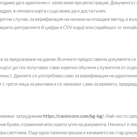
ходимо да е идентичен с записания при регистрация. Документът 
 адрес в личната карта също може да е достатъчен.
ретни случаи, за верификация на начина на плащане метод, е въ
закрити централните 8 цифри и CVV кода) или скрийншот от онлай
та за предпазване на данни. Всичките предоставени документи се
Входът до тях получават само изрично обучени служители от отде
лност. Данните се употребява само за верификация на идентично
 с трети лица за реклама и се запазват само за времето, предвид
появяват затруднения
https://casinoonv.com/bg-bg/
. Най-често ср
ни букви, отражения или скрити ъгли на документа. Начинът е ле
бра светлина. Още една типична грешка е качването на стар доку