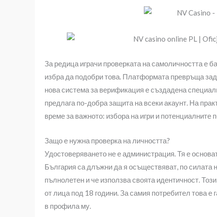
За редица играчи проверката на самоличността е бав
избра да подобри това. Платформата превръща зад
нова система за верификация е създадена специално
предлага по-добра защита на всеки акаунт. На прак
време за важното: избора на игри и потенциалните 
Защо е нужна проверка на личността?
Удостоверяването не е администрация. Тя е основат
България са длъжни да я осъществяват, по силата на
пълнолетен и че използва своята идентичност. Този
от лица под 18 години. За самия потребител това е 
в профила му.