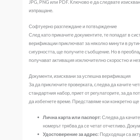
JPG, PNG или PDF. Ключово е да следвате изисквани
изпращане.
Софтуерно разглеждане и потвърждение
След като прикачите документите, те попадат в сис
верификации приключват за няколко минути в рути
сигурността, ще получите съобщение. Но в преобла
получават активация изключително скоростно и нез
Документи, изисквани за успешна верификация
За да приключите проверката, следва да качите че
стандартния набор, приет от регулаторите, за да по
да избегнете време. Представяме кои конкретно ще 
Лична карта или паспорт:
Следва да качите 
номерът трябва да се четат отчетливо. Докуме
Удостоверение за адрес:
Подходящи са актуа