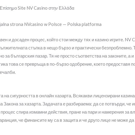
ен и досаден процес, който стои между тях и казино игрите. NV 
ължителната стъпка в нещо бързо и практически безпроблемно. 
 за българския пазар. Тя не просто съответства на законите, а и
тика това се превръща в по-бързо одобрение, което предоставя п
печалби.
а на сигурността в онлайн хазарта. Всякакви лицензирани казина
 Закона за хазарта. Задачата е разбираема: да се потвърди, че и
 процес спира измамни действия, пране на пари и намерения за в
гаранция, че финансите му са в защита и че друго лице не може да