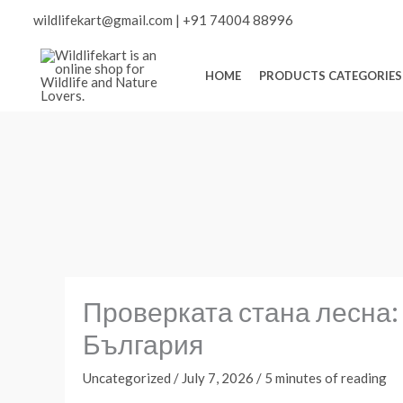
Skip
Scroll
wildlifekart@gmail.com
|
+91 74004 88996
to
content
to
HOME
PRODUCTS CATEGORIES
Top
Проверката стана лесна:
България
Uncategorized
/
July 7, 2026
/
5 minutes of reading