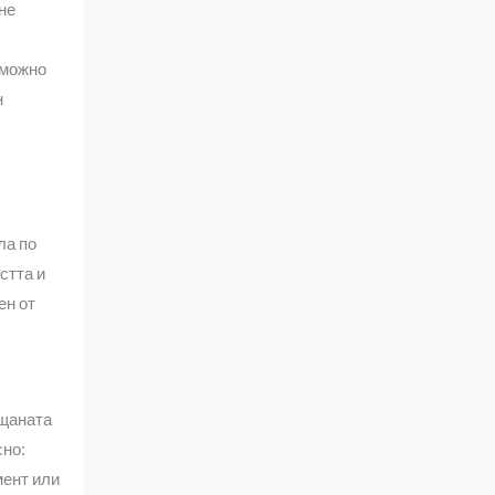
не
зможно
н
ла по
стта и
ен от
ещаната
сно:
мент или