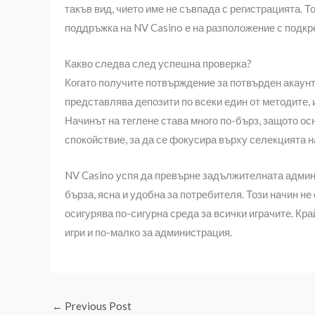
такъв вид, чието име не съвпада с регистрацията. 
поддръжка на NV Casino е на разположение с подкре
Какво следва след успешна проверка?
Когато получите потвърждение за потвърден акаунт
представлява депозити по всеки един от методите, и
Начинът на теглене става много по-бърз, защото ос
спокойствие, за да се фокусира върху селекцията н
NV Casino успя да превърне задължителната адми
бърза, ясна и удобна за потребителя. Този начин не
осигурява по-сигурна среда за всички играчите. Кр
игри и по-малко за администрация.
←
Previous Post