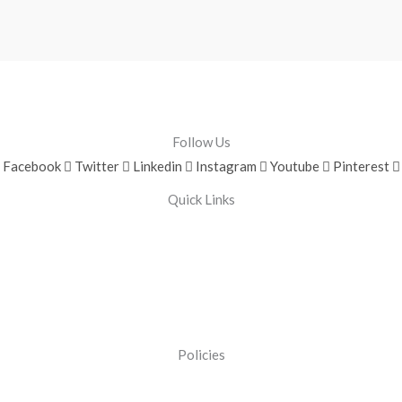
Follow Us
Facebook
Twitter
Linkedin
Instagram
Youtube
Pinterest
Quick Links
Policies