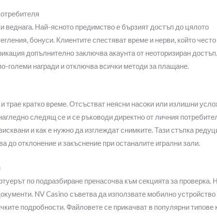
потребителя
и веднага. Най-ясното предимство е бързият достъп до цялото
егления, бонуси. Клиентите спестяват време и нерви, който често
фикация допълнително заключва акаунта от неоторизиран достъп.
по-големи награди и отключва всички методи за плащане.
 и трае кратко време. Отсъстват неясни насоки или излишни усло
нагледно следящ се и се ръководи директно от личния потребите
зисквани и как е нужно да изглеждат снимките. Тази стъпка редуц
ва до отклонение и закъснение при останалите игрални зали.
и
фтуерът по подразбиране пренасочва към секцията за проверка. 
документи. NV Casino съветва да използвате мобилно устройство
ичките подробности. Файловете се прикачват в популярни типове 