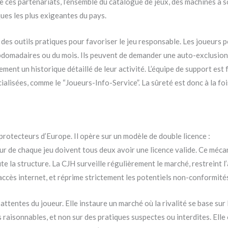
de ces partenariats, l’ensemble du catalogue de jeux, des machines à 
ques les plus exigeantes du pays.
e des outils pratiques pour favoriser le jeu responsable. Les joueurs 
hebdomadaires ou du mois. Ils peuvent de demander une auto-exclusion
ment un historique détaillé de leur activité. L’équipe de support est
cialisées, comme le “Joueurs-Info-Service”. La sûreté est donc à la foi
 protecteurs d’Europe. Il opère sur un modèle de double licence :
seur de chaque jeu doivent tous deux avoir une licence valide. Ce méc
e la structure. La CJH surveille régulièrement le marché, restreint l
’accès internet, et réprime strictement les potentiels non-conformité
ttentes du joueur. Elle instaure un marché où la rivalité se base sur 
s raisonnables, et non sur des pratiques suspectes ou interdites. Elle