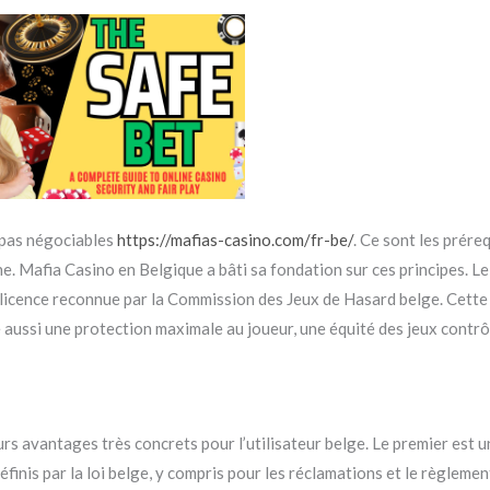
t pas négociables
https://mafias-casino.com/fr-be/
. Ce sont les prére
. Mafia Casino en Belgique a bâti sa fondation sur ces principes. Le
e licence reconnue par la Commission des Jeux de Hasard belge. Cette
sure aussi une protection maximale au joueur, une équité des jeux contrô
urs avantages très concrets pour l’utilisateur belge. Le premier est 
définis par la loi belge, y compris pour les réclamations et le règlemen