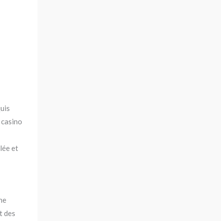
quis
 casino
lée et
une
t des