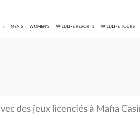
MEN’S
WOMEN’S
WILDLIFE RESORTS
WILDLIFE TOURS
avec des jeux licenciés à Mafia Cas