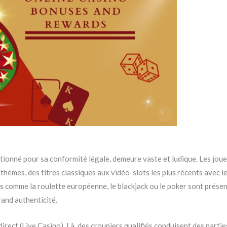
ctionné pour sa conformité légale, demeure vaste et ludique. Les jou
thèmes, des titres classiques aux vidéo-slots les plus récents avec l
es comme la roulette européenne, le blackjack ou le poker sont prése
rand authenticité.
 direct (Live Casino). Là, des croupiers qualifiés conduisent des partie