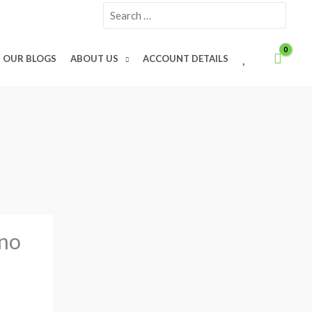
Search
for:
W
OUR BLOGS
ABOUT US
ACCOUNT DETAILS
I
S
H
L
I
S
T
ino