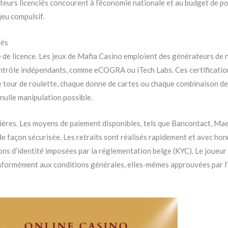
ateurs licenciés concourent à l’économie nationale et au budget de po
jeu compulsif.
iés
le de licence. Les jeux de Mafia Casino emploient des générateurs de
ontrôle indépendants, comme eCOGRA ou iTech Labs. Ces certificatio
e tour de roulette, chaque donne de cartes ou chaque combinaison de
 nulle manipulation possible.
cières. Les moyens de paiement disponibles, tels que Bancontact, Mae
de façon sécurisée. Les retraits sont réalisés rapidement et avec hon
ions d’identité imposées par la réglementation belge (KYC). Le joueur
onformément aux conditions générales, elles-mêmes approuvées par l