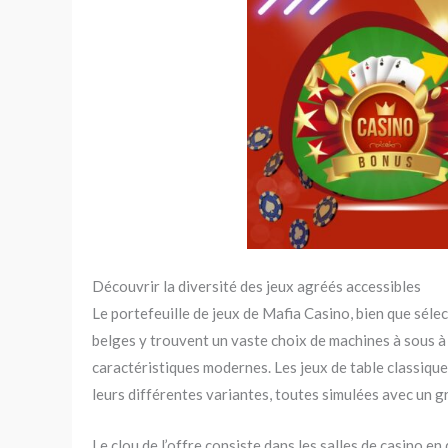
Découvrir la diversité des jeux agréés accessibles
Le portefeuille de jeux de Mafia Casino, bien que séle
belges y trouvent un vaste choix de machines à sous à 
caractéristiques modernes. Les jeux de table classiqu
leurs différentes variantes, toutes simulées avec un g
Le clou de l’offre consiste dans les salles de casino en