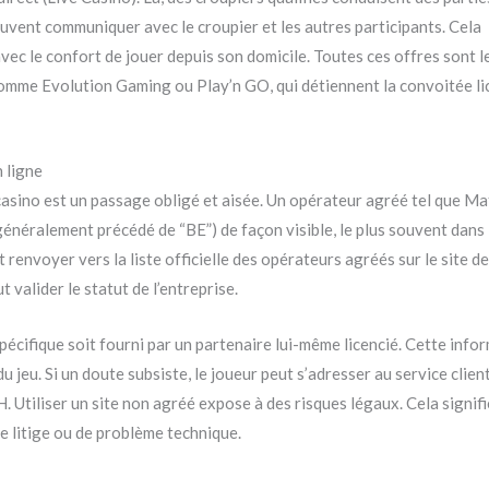
uvent communiquer avec le croupier et les autres participants. Cela
vec le confort de jouer depuis son domicile. Toutes ces offres sont l
comme Evolution Gaming ou Play’n GO, qui détiennent la convoitée l
 ligne
e casino est un passage obligé et aisée. Un opérateur agréé tel que Ma
généralement précédé de “BE”) de façon visible, le plus souvent dans 
renvoyer vers la liste officielle des opérateurs agréés sur le site de
valider le statut de l’entreprise.
pécifique soit fourni par un partenaire lui-même licencié. Cette info
u jeu. Si un doute subsiste, le joueur peut s’adresser au service clien
H. Utiliser un site non agréé expose à des risques légaux. Cela signifi
de litige ou de problème technique.