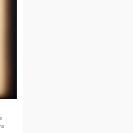
ne
une