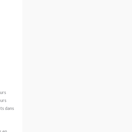
eurs
eurs
nts dans
s en