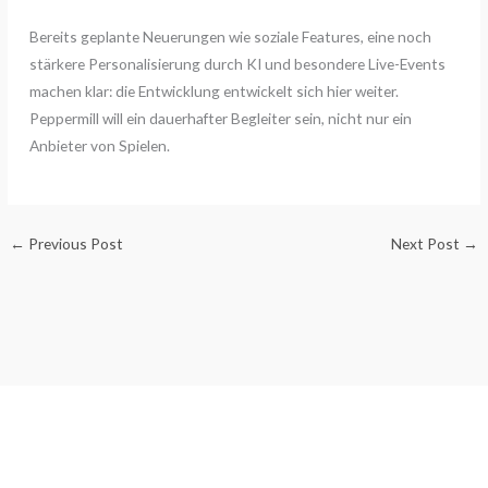
Bereits geplante Neuerungen wie soziale Features, eine noch
stärkere Personalisierung durch KI und besondere Live-Events
machen klar: die Entwicklung entwickelt sich hier weiter.
Peppermill will ein dauerhafter Begleiter sein, nicht nur ein
Anbieter von Spielen.
←
Previous Post
Next Post
→