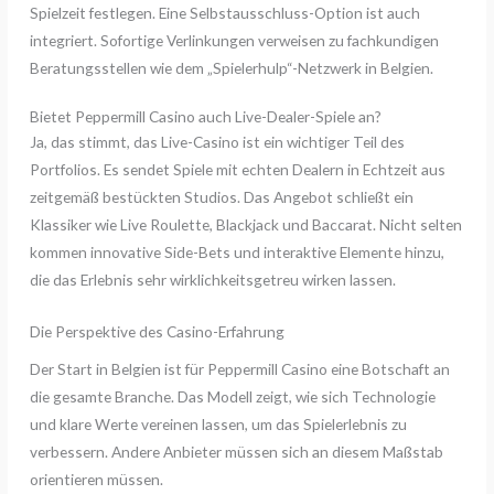
Spielzeit festlegen. Eine Selbstausschluss-Option ist auch
integriert. Sofortige Verlinkungen verweisen zu fachkundigen
Beratungsstellen wie dem „Spielerhulp“-Netzwerk in Belgien.
Bietet Peppermill Casino auch Live-Dealer-Spiele an?
Ja, das stimmt, das Live-Casino ist ein wichtiger Teil des
Portfolios. Es sendet Spiele mit echten Dealern in Echtzeit aus
zeitgemäß bestückten Studios. Das Angebot schließt ein
Klassiker wie Live Roulette, Blackjack und Baccarat. Nicht selten
kommen innovative Side-Bets und interaktive Elemente hinzu,
die das Erlebnis sehr wirklichkeitsgetreu wirken lassen.
Die Perspektive des Casino-Erfahrung
Der Start in Belgien ist für Peppermill Casino eine Botschaft an
die gesamte Branche. Das Modell zeigt, wie sich Technologie
und klare Werte vereinen lassen, um das Spielerlebnis zu
verbessern. Andere Anbieter müssen sich an diesem Maßstab
orientieren müssen.