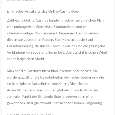
Ein frischer Ansatz für das Online-Casino-Spiel
Zahlreiche Online-Casinos handeln nach einem ähnlichen Plan:
eine umfangreiche Spieleliste, Standardboni und ein
standardmäßiger Kundendienst. Peppermill Casino verlässt
diesen ausgetretenen Pfaden. Sein Konzept basiert auf
Personalisierung, deutliche Kommunikation und die gelungene
Verbindung von Spaß und Sicherheit. Das verleiht frischen Wind
in den belgischen Markt.
Man hat die Plattform nicht bloß international lanciert. Sie
wurde speziell für die Gewohnheiten belgischer Spieler und die
strikten lokalen Vorschriften konzipiert. Diese lokale
Ausrichtung bei zugleich hohen globalen Standards ist ein
zentraler Punkt der Strategie. Spieler agieren so in einer
gewohnten, aber gleichwohl überraschend neuen Umgebung.
Hauptfaktoren der Disruption