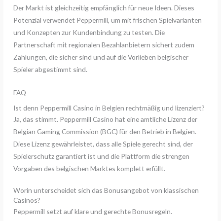
Der Markt ist gleichzeitig empfänglich für neue Ideen. Dieses
Potenzial verwendet Peppermill, um mit frischen Spielvarianten
und Konzepten zur Kundenbindung zu testen. Die
Partnerschaft mit regionalen Bezahlanbietern sichert zudem
Zahlungen, die sicher sind und auf die Vorlieben belgischer
Spieler abgestimmt sind.
FAQ
Ist denn Peppermill Casino in Belgien rechtmäßig und lizenziert?
Ja, das stimmt. Peppermill Casino hat eine amtliche Lizenz der
Belgian Gaming Commission (BGC) für den Betrieb in Belgien.
Diese Lizenz gewährleistet, dass alle Spiele gerecht sind, der
Spielerschutz garantiert ist und die Plattform die strengen
Vorgaben des belgischen Marktes komplett erfüllt.
Worin unterscheidet sich das Bonusangebot von klassischen
Casinos?
Peppermill setzt auf klare und gerechte Bonusregeln.