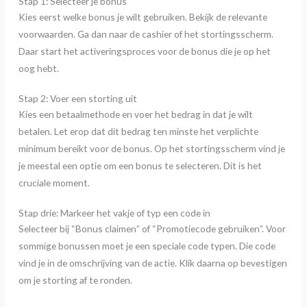
Stap 1: Selecteer je bonus
Kies eerst welke bonus je wilt gebruiken. Bekijk de relevante
voorwaarden. Ga dan naar de cashier of het stortingsscherm.
Daar start het activeringsproces voor de bonus die je op het
oog hebt.
Stap 2: Voer een storting uit
Kies een betaalmethode en voer het bedrag in dat je wilt
betalen. Let erop dat dit bedrag ten minste het verplichte
minimum bereikt voor de bonus. Op het stortingsscherm vind je
je meestal een optie om een bonus te selecteren. Dit is het
cruciale moment.
Stap drie: Markeer het vakje of typ een code in
Selecteer bij “Bonus claimen” of “Promotiecode gebruiken”. Voor
sommige bonussen moet je een speciale code typen. Die code
vind je in de omschrijving van de actie. Klik daarna op bevestigen
om je storting af te ronden.