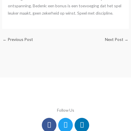
ontspanning. Bedenk: een bonus is een toevoeging dat het spel
leuker maakt, geen zekerheid op winst. Speel met discipline.
←
Previous Post
Next Post
→
Follow Us
Facebook
Instagram
Twitter
Youtube
Linkedin
Pinterest