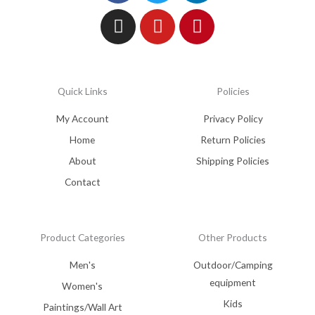
Quick Links
Policies
My Account
Privacy Policy
Home
Return Policies
About
Shipping Policies
Contact
Product Categories
Other Products
Men's
Outdoor/Camping
equipment
Women's
Kids
Paintings/Wall Art