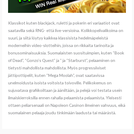
Klassikot kuten blackjack, ruletti ja pokerin eri variaatiot ovat
saatavilla sekä RNG- että live-versioina. Kolikkopelivalikoima on
suuri, ja siitä löytyy kaikkea klassisista hedelmäpeleistä
moderneihin video-slotteihin, joissa on rikkaita tarinoita ja
bonusominaisuuksia. Suomalaisten suosituimpien, kuten “Book
of Dead”, “Gonzo’s Quest” ja ” ja “Starburst”, pelaaminen on
tietysti mahdollista mahdollista. Myös progressiiviset
jättipottipelit, kuten “Mega Moolah”, ovat saatavissa
unelmoidusta isoista voitoista toivoville. Pelikokemus on
sujuvatava grafiikoiltaan ja ääniltään, ja pelejä voi testata usein
ilmaiskierroksilla ennen rahalla pelaamista pelaamista. Yleisesti
ottaen peliarsenaali on Napoleon Casinon ilmeinen vahvuus, eikä
suomalainen pelaaja joudu tinkimään laadusta tai määrästä.