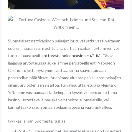
Suomalaiset nettikasinon pelaajat joutuvat jatkuvasti valtavan
suuren määrän vaihtoehtoja, ja parhaan paikan löytäminen voi
tuntua haastavalta
https://napoleoncasino.eu/fi-fi/
. . Tässä
laajassa arvostelussa sukellamme perusteellisesti Napoleon
Casinoon, jotta pystymme auttaa sinua saavuttamaan
perustellun päätöksen. Arvioimme alustaa paikallisten pelaajien
silmin, arvioiden sen sisältöä, turvallisuutta, etuja ja yleistä k.
Yritämme vastaamaan tärkeimpään kysymykseen: onko tämä
kasino luotettava ja hauska vaihtoehto suomalaisille, vai
kannattaako sinun omaan pelaamisteesi ja vaatimuksillesi.
tyylikäs ja liian Suomesta raskas
___SPIN_457___ pelaamaan heti. Minimitalletusraja on tyypistesti