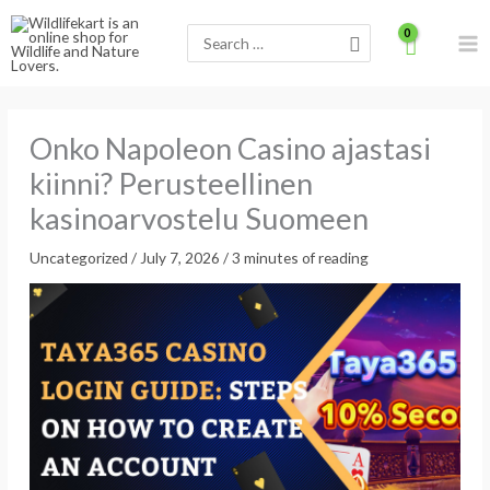
Skip
Search
to
for:
content
Onko Napoleon Casino ajastasi
kiinni? Perusteellinen
kasinoarvostelu Suomeen
Uncategorized
/
July 7, 2026
/
3 minutes of reading