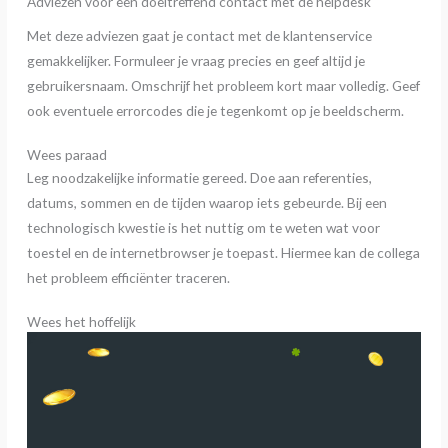
Adviezen voor een doeltreffend contact met de helpdesk
Met deze adviezen gaat je contact met de klantenservice
gemakkelijker. Formuleer je vraag precies en geef altijd je
gebruikersnaam. Omschrijf het probleem kort maar volledig. Geef
ook eventuele errorcodes die je tegenkomt op je beeldscherm.
Wees paraad
Leg noodzakelijke informatie gereed. Doe aan referenties,
datums, sommen en de tijden waarop iets gebeurde. Bij een
technologisch kwestie is het nuttig om te weten wat voor
toestel en de internetbrowser je toepast. Hiermee kan de collega
het probleem efficiënter traceren.
Wees het hoffelijk