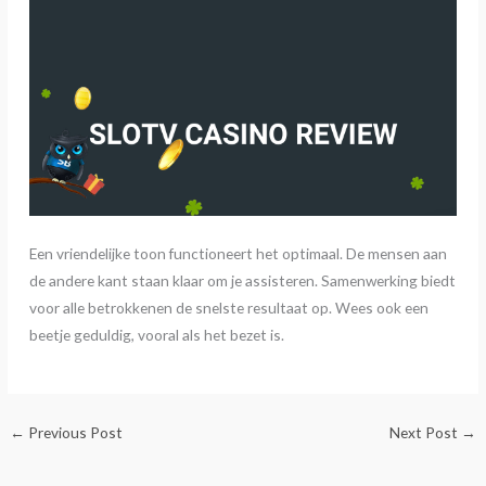
Een vriendelijke toon functioneert het optimaal. De mensen aan
de andere kant staan klaar om je assisteren. Samenwerking biedt
voor alle betrokkenen de snelste resultaat op. Wees ook een
beetje geduldig, vooral als het bezet is.
←
Previous Post
Next Post
→