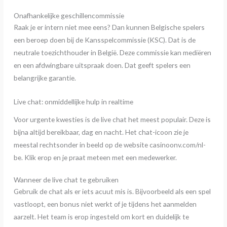
Onafhankelijke geschillencommissie
Raak je er intern niet mee eens? Dan kunnen Belgische spelers
een beroep doen bij de Kansspelcommissie (KSC). Dat is de
neutrale toezichthouder in België. Deze commissie kan mediëren
en een afdwingbare uitspraak doen. Dat geeft spelers een
belangrijke garantie.
Live chat: onmiddellijke hulp in realtime
Voor urgente kwesties is de live chat het meest populair. Deze is
bijna altijd bereikbaar, dag en nacht. Het chat-icoon zie je
meestal rechtsonder in beeld op de website casinoonv.com/nl-
be. Klik erop en je praat meteen met een medewerker.
Wanneer de live chat te gebruiken
Gebruik de chat als er iets acuut mis is. Bijvoorbeeld als een spel
vastloopt, een bonus niet werkt of je tijdens het aanmelden
aarzelt. Het team is erop ingesteld om kort en duidelijk te