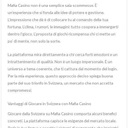
Mafia Casino non è una semplice sala scommesse. È
un’esperienza che si fonda alle idee di potere e gestione.
L’impressione che dà è di collocare tu al comando della tua
fortuna. L’clima, i rumori, le immagini: tutto coopera a immergerti
dentro l’gioco. L’proposta di giochi ricompensa chi ci mette un
po’ di mente, non solo la sorte.
La piattaforma mira direttamente a chi cerca forti emozioni e un
intrattenimento di qualità. Non è un luogo impersonale. È un
universo a tema coerente, che ti cattura dal momento del login.
Per la mia esperienza, questo approccio deciso spiega buona
parte del suo trionfo in Svizzera, un mercato che non accetta
compromessi.
Vantaggi di Giocare in Svizzera con Mafia Casino
Giocare dalla Svizzera su Mafia Casino comporta alcuni benefici
concreti. La piattaforma capisce le esigenze del mercato locale.
Parla la tua lingua e accetta i sistemi di pagamento che impieghi