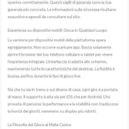
operino correttamente. Questi sigilli di garanzia sono la tua
garanzia più concreta. Le informazioni sulla sicurezza risultano
esaustive e agevoli da consultare sul sito.
Esperienza su dispositivi mobili: Gioca in Qualsiasi Luogo
La versione per dispositivi mobili della piattaforma opera
egregiamente. Non occorre scaricare app. Basta solamente
aprire il browser del tuo telefono cellulare o tablet per vivere
l’esperienza integrale. L’interfaccia si adatta allo schermo,
mantenendo tutte le caratteristiche del desktop. La fluidità è
buona, perfino durante le fasi di gioco live.
Sia che tu sia in treno o sul divano di casa, ogni giro è a portata
di mano. Il supporto è alta sia per iOS che per Android. L’ho
provata di persona: le performance e la stabilità non tradiscono
la bontà dei giochi, nemmeno su display più ridotti.
La Filosofia del Gioco al Mafia Casino