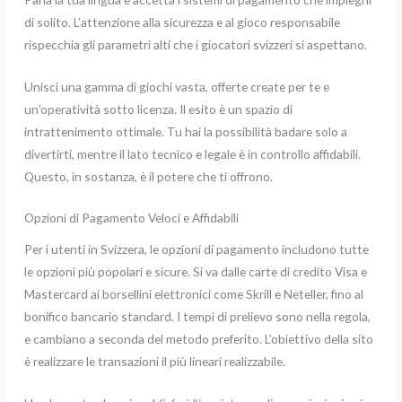
di solito. L’attenzione alla sicurezza e al gioco responsabile
rispecchia gli parametri alti che i giocatori svizzeri si aspettano.
Unisci una gamma di giochi vasta, offerte create per te e
un’operatività sotto licenza. Il esito è un spazio di
intrattenimento ottimale. Tu hai la possibilità badare solo a
divertirti, mentre il lato tecnico e legale è in controllo affidabili.
Questo, in sostanza, è il potere che ti offrono.
Opzioni di Pagamento Veloci e Affidabili
Per i utenti in Svizzera, le opzioni di pagamento includono tutte
le opzioni più popolari e sicure. Si va dalle carte di credito Visa e
Mastercard ai borsellini elettronici come Skrill e Neteller, fino al
bonifico bancario standard. I tempi di prelievo sono nella regola,
e cambiano a seconda del metodo preferito. L’obiettivo della sito
è realizzare le transazioni il più lineari realizzabile.