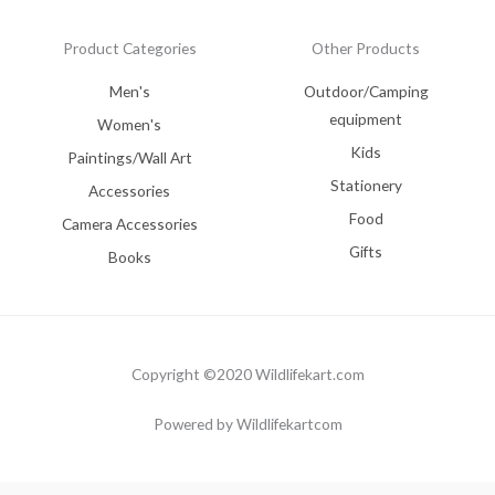
Product Categories
Other Products
Men's
Outdoor/Camping
equipment
Women's
Kids
Paintings/Wall Art
Stationery
Accessories
Food
Camera Accessories
Gifts
Books
Copyright ©2020 Wildlifekart.com
Powered by Wildlifekartcom