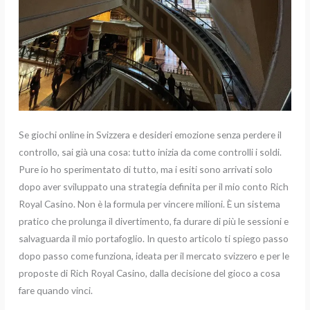
Se giochi online in Svizzera e desideri emozione senza perdere il
controllo, sai già una cosa: tutto inizia da come controlli i soldi.
Pure io ho sperimentato di tutto, ma i esiti sono arrivati solo
dopo aver sviluppato una strategia definita per il mio conto Rich
Royal Casino. Non è la formula per vincere milioni. È un sistema
pratico che prolunga il divertimento, fa durare di più le sessioni e
salvaguarda il mio portafoglio. In questo articolo ti spiego passo
dopo passo come funziona, ideata per il mercato svizzero e per le
proposte di Rich Royal Casino, dalla decisione del gioco a cosa
fare quando vinci.