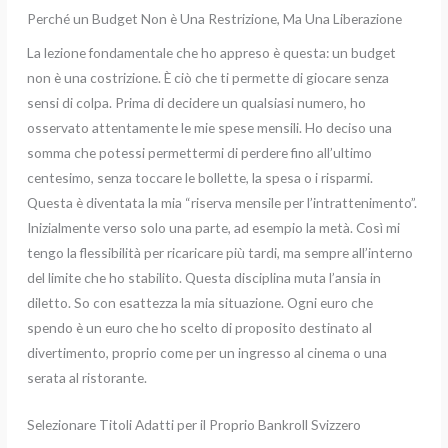
Perché un Budget Non è Una Restrizione, Ma Una Liberazione
La lezione fondamentale che ho appreso è questa: un budget
non è una costrizione. È ciò che ti permette di giocare senza
sensi di colpa. Prima di decidere un qualsiasi numero, ho
osservato attentamente le mie spese mensili. Ho deciso una
somma che potessi permettermi di perdere fino all’ultimo
centesimo, senza toccare le bollette, la spesa o i risparmi.
Questa è diventata la mia “riserva mensile per l’intrattenimento”.
Inizialmente verso solo una parte, ad esempio la metà. Così mi
tengo la flessibilità per ricaricare più tardi, ma sempre all’interno
del limite che ho stabilito. Questa disciplina muta l’ansia in
diletto. So con esattezza la mia situazione. Ogni euro che
spendo è un euro che ho scelto di proposito destinato al
divertimento, proprio come per un ingresso al cinema o una
serata al ristorante.
Selezionare Titoli Adatti per il Proprio Bankroll Svizzero