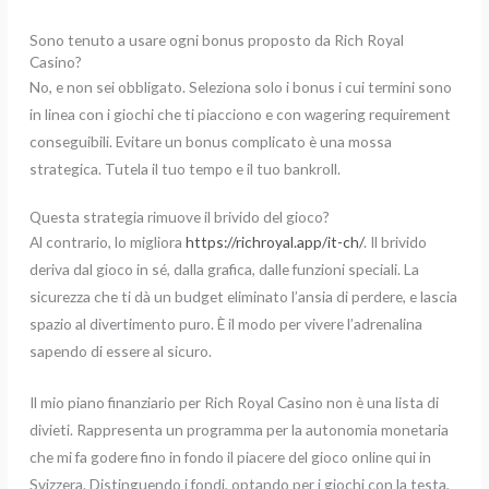
Sono tenuto a usare ogni bonus proposto da Rich Royal
Casino?
No, e non sei obbligato. Seleziona solo i bonus i cui termini sono
in linea con i giochi che ti piacciono e con wagering requirement
conseguibili. Evitare un bonus complicato è una mossa
strategica. Tutela il tuo tempo e il tuo bankroll.
Questa strategia rimuove il brivido del gioco?
Al contrario, lo migliora
https://richroyal.app/it-ch/
. Il brivido
deriva dal gioco in sé, dalla grafica, dalle funzioni speciali. La
sicurezza che ti dà un budget eliminato l’ansia di perdere, e lascia
spazio al divertimento puro. È il modo per vivere l’adrenalina
sapendo di essere al sicuro.
Il mio piano finanziario per Rich Royal Casino non è una lista di
divieti. Rappresenta un programma per la autonomia monetaria
che mi fa godere fino in fondo il piacere del gioco online qui in
Svizzera. Distinguendo i fondi, optando per i giochi con la testa,