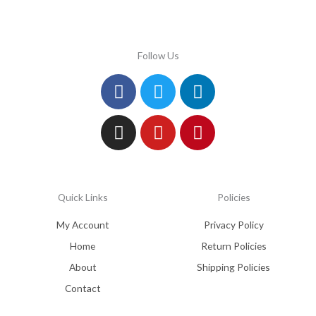
Follow Us
Facebook
Instagram
Twitter
Youtube
Linkedin
Pinterest
Quick Links
Policies
My Account
Privacy Policy
Home
Return Policies
About
Shipping Policies
Contact