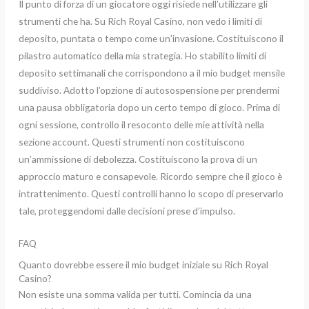
Il punto di forza di un giocatore oggi risiede nell’utilizzare gli
strumenti che ha. Su Rich Royal Casino, non vedo i limiti di
deposito, puntata o tempo come un’invasione. Costituiscono il
pilastro automatico della mia strategia. Ho stabilito limiti di
deposito settimanali che corrispondono a il mio budget mensile
suddiviso. Adotto l’opzione di autosospensione per prendermi
una pausa obbligatoria dopo un certo tempo di gioco. Prima di
ogni sessione, controllo il resoconto delle mie attività nella
sezione account. Questi strumenti non costituiscono
un’ammissione di debolezza. Costituiscono la prova di un
approccio maturo e consapevole. Ricordo sempre che il gioco è
intrattenimento. Questi controlli hanno lo scopo di preservarlo
tale, proteggendomi dalle decisioni prese d’impulso.
FAQ
Quanto dovrebbe essere il mio budget iniziale su Rich Royal
Casino?
Non esiste una somma valida per tutti. Comincia da una