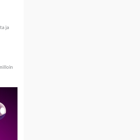
ta ja
milloin