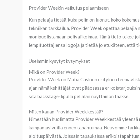
Provider Weekin vaikutus pelaamiseen
Kun pelaaja tietää, kuka pelin on luonut, koko kokemus
tekniikan tarkkailua. Provider Week opettaa pelaajia n
monipuolistamaan pelivalikoimaa. Tämä tieto tekee jok
lempituottajiensa logoja ja tietää jo etukäteen, että t
Useimmin kysytyt kysymykset
Mikä on Provider Week?
Provider Week on Mafia Casinon erityinen teemaviikko. 
ajan nämä kehittäjät ovat pääosassa erikoistarjouksin
sitä backstage-lipulla pelialan näyttämön taakse.
Miten kauan Provider Week kestää?
Nimestään huolimatta Provider Week kestää yleensä no
kampanjasivuilla ennen tapahtumaa. Neuvomme tarkkaile
aloituspäivästä. Joissain tapauksissa erikoistapahtu