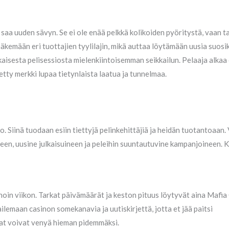
 saa uuden sävyn. Se ei ole enää pelkkä kolikoiden pyöritystä, vaan ta
äkemään eri tuottajien tyylilajin, mikä auttaa löytämään uusia suosik
aisesta pelisessiosta mielenkiintoisemman seikkailun. Pelaaja alkaa 
ietty merkki lupaa tietynlaista laatua ja tunnelmaa.
Siinä tuodaan esiin tiettyjä pelinkehittäjiä ja heidän tuotantoaan. 
een, uusine julkaisuineen ja peleihin suuntautuvine kampanjoineen. K
in viikon. Tarkat päivämäärät ja keston pituus löytyvät aina Mafia
maan casinon somekanavia ja uutiskirjettä, jotta et jää paitsi
mat voivat venyä hieman pidemmäksi.