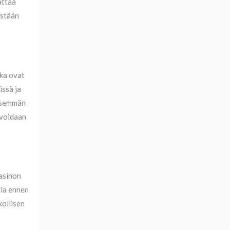
attaa
ästään
tka ovat
issä ja
lisemmän
 voidaan
Casinon
tia ennen
kollisen