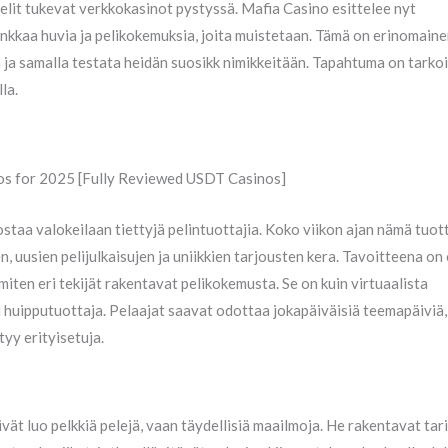
t pelit tukevat verkkokasinot pystyssä. Mafia Casino esittelee nyt
ankkaa huvia ja pelikokemuksia, joita muistetaan. Tämä on erinomain
in ja samalla testata heidän suosikk nimikkeitään. Tapahtuma on tarko
la.
taa valokeilaan tiettyjä pelintuottajia. Koko viikon ajan nämä tuott
 uusien pelijulkaisujen ja uniikkien tarjousten kera. Tavoitteena on 
, miten eri tekijät rakentavat pelikokemusta. Se on kuin virtuaalista
 huipputuottaja. Pelaajat saavat odottaa jokapäiväisiä teemapäiviä, 
tyy erityisetuja.
ät luo pelkkiä pelejä, vaan täydellisiä maailmoja. He rakentavat tari