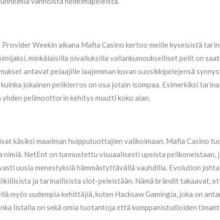
muunnelmia vanhoista hedelmäpeleistä.
. Provider Weekin aikana Mafia Casino kertoo meille kyseisistä tarin
mijaksi, minkälaisilla oivalluksilla vallankumoukselliset pelit on saa
tomukset antavat pelaajille laajemman kuvan suosikkipelejensä synnys
 kuinka jokainen pelikierros on osa jotain isompaa. Esimerkiksi tarina
ka yhden pelimoottorin kehitys muutti koko alan.
oivat käsiksi maailman huipputuottajien valikoimaan. Mafia Casino tu
a nimiä. NetEnt on tunnustettu visuaalisesti upeista pelikoneistaan, 
asti uusia menestyksiä hämmästyttävällä vauhdilla. Evolution johtaa
illisista ja tarinallisista slot-peleistään. Nämä brändit takaavat, et
itellä myös uudempia kehittäjiä, kuten Hacksaw Gamingia, joka on ant
onka listalla on sekä omia tuotantoja että kumppanistudioiden timant