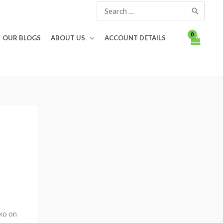
Search
for:
OUR BLOGS
ABOUT US
ACCOUNT DETAILS
kko on