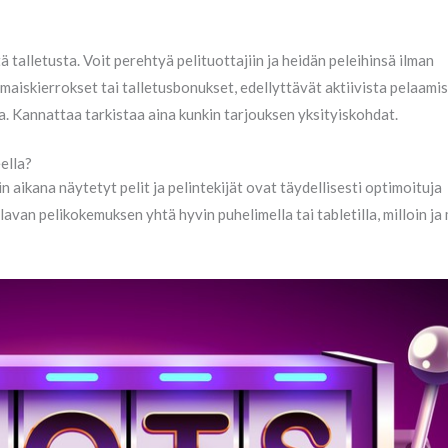
 talletusta. Voit perehtyä pelituottajiin ja heidän peleihinsä ilman
maiskierrokset tai talletusbonukset, edellyttävät aktiivista pelaamis
. Kannattaa tarkistaa aina kunkin tarjouksen yksityiskohdat.
ella?
 aikana näytetyt pelit ja pelintekijät ovat täydellisesti optimoituja
lavan pelikokemuksen yhtä hyvin puhelimella tai tabletilla, milloin ja 