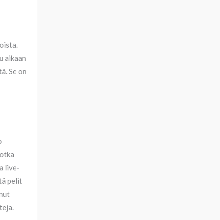
oista.
tu aikaan
tä. Se on
o
jotka
 live-
tä pelit
anut
teja.