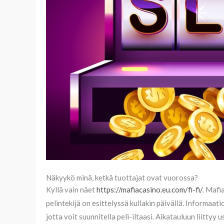
Näkyykö minä, ketkä tuottajat ovat vuorossa?
Kyllä vain näet
https://mafiacasino.eu.com/fi-fi/
. Mafi
pelintekijä on esittelyssä kullakin päivällä. Informaat
jotta voit suunnitella peli-iltaasi. Aikatauluun liittyy