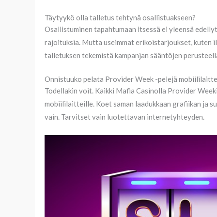
Täytyykö olla talletus tehtynä osallistuakseen?
Osallistuminen tapahtumaan itsessä ei yleensä edellytä
rajoituksia. Mutta useimmat erikoistarjoukset, kuten il
talletuksen tekemistä kampanjan sääntöjen perusteella
Onnistuuko pelata Provider Week -pelejä mobiililaitte
Todellakin voit. Kaikki Mafia Casinolla Provider Weekin
mobiililaitteille. Koet saman laadukkaan grafiikan ja su
vain. Tarvitset vain luotettavan internetyhteyden.