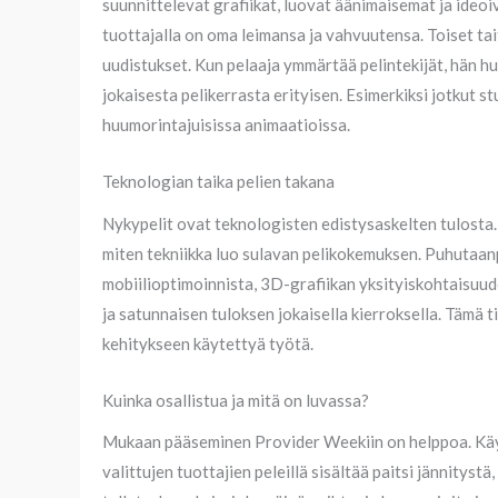
suunnittelevat grafiikat, luovat äänimaisemat ja ideoiv
tuottajalla on oma leimansa ja vahvuutensa. Toiset tait
uudistukset. Kun pelaaja ymmärtää pelintekijät, hän h
jokaisesta pelikerrasta erityisen. Esimerkiksi jotkut 
huumorintajuisissa animaatioissa.
Teknologian taika pelien takana
Nykypelit ovat teknologisten edistysaskelten tulosta.
miten tekniikka luo sulavan pelikokemuksen. Puhutaa
mobiilioptimoinnista, 3D-grafiikan yksityiskohtaisuude
ja satunnaisen tuloksen jokaisella kierroksella. Tämä
kehitykseen käytettyä työtä.
Kuinka osallistua ja mitä on luvassa?
Mukaan pääseminen Provider Weekiin on helppoa. Käy 
valittujen tuottajien peleillä sisältää paitsi jännityst