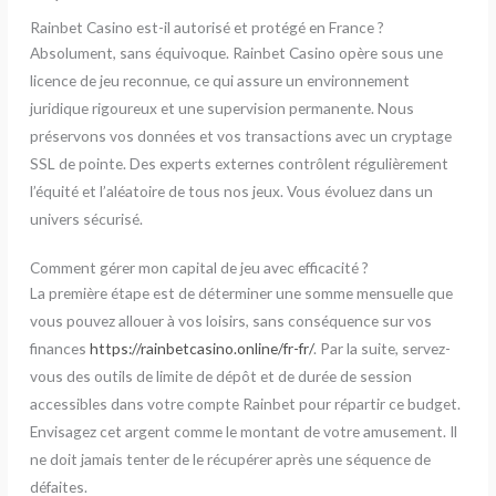
Rainbet Casino est-il autorisé et protégé en France ?
Absolument, sans équivoque. Rainbet Casino opère sous une
licence de jeu reconnue, ce qui assure un environnement
juridique rigoureux et une supervision permanente. Nous
préservons vos données et vos transactions avec un cryptage
SSL de pointe. Des experts externes contrôlent régulièrement
l’équité et l’aléatoire de tous nos jeux. Vous évoluez dans un
univers sécurisé.
Comment gérer mon capital de jeu avec efficacité ?
La première étape est de déterminer une somme mensuelle que
vous pouvez allouer à vos loisirs, sans conséquence sur vos
finances
https://rainbetcasino.online/fr-fr/
. Par la suite, servez-
vous des outils de limite de dépôt et de durée de session
accessibles dans votre compte Rainbet pour répartir ce budget.
Envisagez cet argent comme le montant de votre amusement. Il
ne doit jamais tenter de le récupérer après une séquence de
défaites.