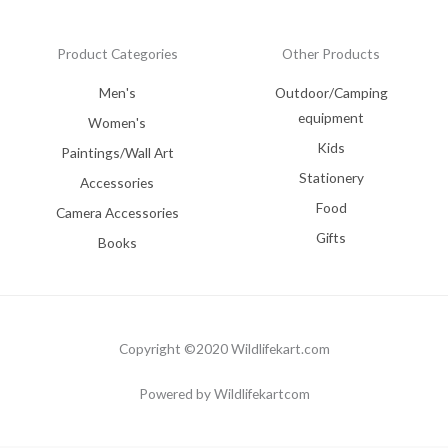
Product Categories
Other Products
Men's
Outdoor/Camping
equipment
Women's
Kids
Paintings/Wall Art
Stationery
Accessories
Food
Camera Accessories
Gifts
Books
Copyright ©2020 Wildlifekart.com
Powered by Wildlifekartcom