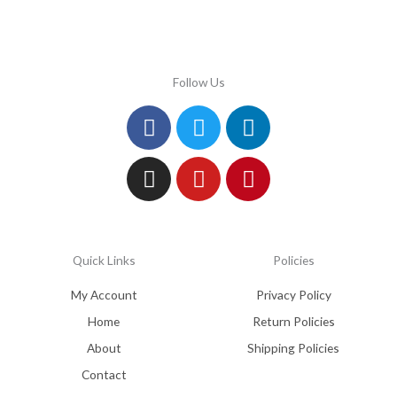
Follow Us
Facebook
Instagram
Twitter
Youtube
Linkedin
Pinterest
Quick Links
Policies
My Account
Privacy Policy
Home
Return Policies
About
Shipping Policies
Contact