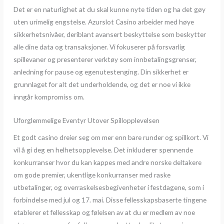
Det er en naturlighet at du skal kunne nyte tiden og ha det gøy
uten urimelig engstelse. Azurslot Casino arbeider med høye
sikkerhetsnivåer, deriblant avansert beskyttelse som beskytter
alle dine data og transaksjoner. Vi fokuserer på forsvarlig
spillevaner og presenterer verktøy som innbetalingsgrenser,
anledning for pause og egenutestenging. Din sikkerhet er
grunnlaget for alt det underholdende, og det er noe vi ikke
inngår kompromiss om.
Uforglemmelige Eventyr Utover Spillopplevelsen
Et godt casino dreier seg om mer enn bare runder og spillkort. Vi
vil å gi deg en helhetsopplevelse. Det inkluderer spennende
konkurranser hvor du kan kappes med andre norske deltakere
om gode premier, ukentlige konkurranser med raske
utbetalinger, og overraskelsesbegivenheter i festdagene, som i
forbindelse med jul og 17. mai. Disse fellesskapsbaserte tingene
etablerer et fellesskap og følelsen av at du er medlem av noe