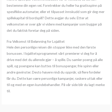
bestemme din egen vei. Foretrekker du heller ha gratisspinn på
spesifikke automater, eller et tilpasset innskudd som gir deg mer
spillekapital til bordspill? Dette avgjør du selv. Etter at
velkomsten er over går vi videre med kampanjer som bygger på
det du faktisk foretar deg på siden.
Fra Velkomst til Belønning for Lojalitet
Hele den personlige reisen din stopper ikke med den første
bonussen. I lojalitetsprogrammet vårt premierer vi deg for å
drive med det du allerede gjør – å spille. Du samler poeng på alle
spill, og poengene kan byttes til bonuspenger, frie spinn eller
andre gevinster. Desto høyere nivå du oppnår, så flere fordeler
får du. Dette kan være personlige kampanjer, raskere uttak eller
til og med en egen kundebehandler. På vår side blir du lagt merke
til.