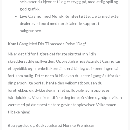
selskaper du kjenner til og er trygg på, med ærlig spill og
god grafikk.
Live Casino med Norsk Kundestøtte:
Delta med ekte
dealere ved bord med norsktalende support i
bakgrunnen.
Kom i Gang Med Din Tilpassede Reise i Dag!
Nå er det tid for å gjøre det første skrittet inn i din
skreddersydde spillverden. Opprettelse hos Azurslot Casino tar
et øyeblikk og er enkelt. Formålet er å få deg ut i spenningen så
fort som mulig. Etter noen få klikk kan du sette i gang å utforske
din personlige portal, hente den velkomstbonusen du
foretrekker, og dykke deg inn i et spillutvalg som oppleves
håndplukket. Vi ser frem til å se deg inne på siden og håper vi kan
være med på dine neste store gevinstopplevelser. Velkommen
tilbake hjem!
Betryggelse og Beskyttelse på Norske Premisser