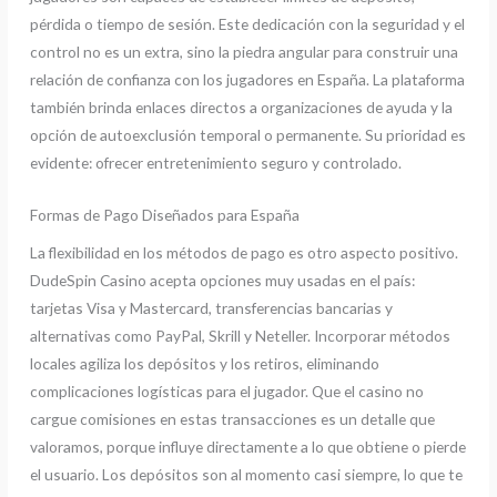
pérdida o tiempo de sesión. Este dedicación con la seguridad y el
control no es un extra, sino la piedra angular para construir una
relación de confianza con los jugadores en España. La plataforma
también brinda enlaces directos a organizaciones de ayuda y la
opción de autoexclusión temporal o permanente. Su prioridad es
evidente: ofrecer entretenimiento seguro y controlado.
Formas de Pago Diseñados para España
La flexibilidad en los métodos de pago es otro aspecto positivo.
DudeSpin Casino acepta opciones muy usadas en el país:
tarjetas Visa y Mastercard, transferencias bancarias y
alternativas como PayPal, Skrill y Neteller. Incorporar métodos
locales agiliza los depósitos y los retiros, eliminando
complicaciones logísticas para el jugador. Que el casino no
cargue comisiones en estas transacciones es un detalle que
valoramos, porque influye directamente a lo que obtiene o pierde
el usuario. Los depósitos son al momento casi siempre, lo que te