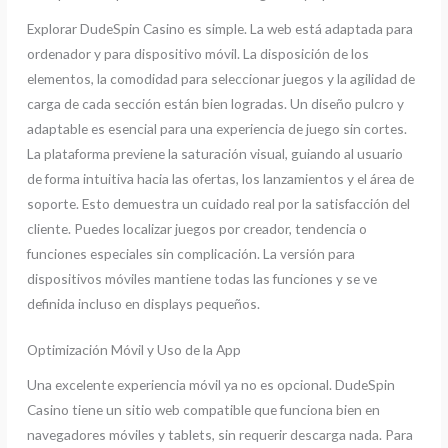
Explorar DudeSpin Casino es simple. La web está adaptada para
ordenador y para dispositivo móvil. La disposición de los
elementos, la comodidad para seleccionar juegos y la agilidad de
carga de cada sección están bien logradas. Un diseño pulcro y
adaptable es esencial para una experiencia de juego sin cortes.
La plataforma previene la saturación visual, guiando al usuario
de forma intuitiva hacia las ofertas, los lanzamientos y el área de
soporte. Esto demuestra un cuidado real por la satisfacción del
cliente. Puedes localizar juegos por creador, tendencia o
funciones especiales sin complicación. La versión para
dispositivos móviles mantiene todas las funciones y se ve
definida incluso en displays pequeños.
Optimización Móvil y Uso de la App
Una excelente experiencia móvil ya no es opcional. DudeSpin
Casino tiene un sitio web compatible que funciona bien en
navegadores móviles y tablets, sin requerir descarga nada. Para