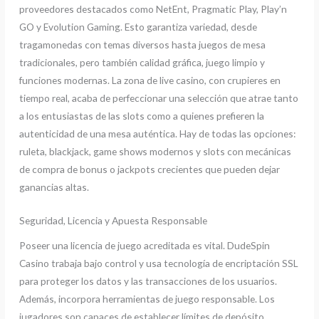
proveedores destacados como NetEnt, Pragmatic Play, Play’n
GO y Evolution Gaming. Esto garantiza variedad, desde
tragamonedas con temas diversos hasta juegos de mesa
tradicionales, pero también calidad gráfica, juego limpio y
funciones modernas. La zona de live casino, con crupieres en
tiempo real, acaba de perfeccionar una selección que atrae tanto
a los entusiastas de las slots como a quienes prefieren la
autenticidad de una mesa auténtica. Hay de todas las opciones:
ruleta, blackjack, game shows modernos y slots con mecánicas
de compra de bonus o jackpots crecientes que pueden dejar
ganancias altas.
Seguridad, Licencia y Apuesta Responsable
Poseer una licencia de juego acreditada es vital. DudeSpin
Casino trabaja bajo control y usa tecnología de encriptación SSL
para proteger los datos y las transacciones de los usuarios.
Además, incorpora herramientas de juego responsable. Los
jugadores son capaces de establecer límites de depósito,