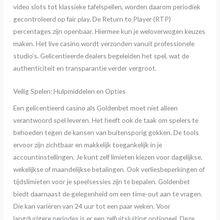
video slots tot klassieke tafelspellen, worden daarom periodiek
gecontroleerd op fair play. De Return to Player (RTP)
percentages zijn openbaar. Hiermee kun je weloverwogen keuzes
maken. Het live casino wordt verzonden vanuit professionele
studio’s. Gelicentieerde dealers begeleiden het spel, wat de
authenticiteit en transparantie verder vergroot.
Veilig Spelen: Hulpmiddelen en Opties
Een gelicentieerd casino als Goldenbet moet niet alleen
verantwoord spel leveren. Het heeft ook de taak om spelers te
behoeden tegen de kansen van buitensporig gokken. De tools
ervoor zijn zichtbaar en makkelijk toegankelijk in je
accountinstellingen. Je kunt zelf limieten kiezen voor dagelijkse,
wekelijkse of maandelijkse betalingen. Ook verliesbeperkingen of
tijdslimieten voor je speelsessies zijn te bepalen. Goldenbet
biedt daarnaast de gelegenheid om een time-out aan te vragen.
Die kan variëren van 24 uur tot een paar weken. Voor
langdurigere periodes is er een zelfuitsluiting optioneel. Deze