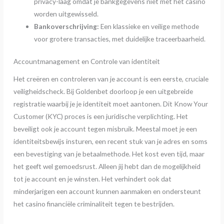
privacy-laag omdat je bankgegevens niet met het casino
worden uitgewisseld.
Bankoverschrijving:
Een klassieke en veilige methode
voor grotere transacties, met duidelijke traceerbaarheid.
Accountmanagement en Controle van identiteit
Het creëren en controleren van je account is een eerste, cruciale
veiligheidscheck. Bij Goldenbet doorloop je een uitgebreide
registratie waarbij je je identiteit moet aantonen. Dit Know Your
Customer (KYC) proces is een juridische verplichting. Het
beveiligt ook je account tegen misbruik. Meestal moet je een
identiteitsbewijs insturen, een recent stuk van je adres en soms
een bevestiging van je betaalmethode. Het kost even tijd, maar
het geeft wel gemoedsrust. Alleen jij hebt dan de mogelijkheid
tot je account en je winsten. Het verhindert ook dat
minderjarigen een account kunnen aanmaken en ondersteunt
het casino financiële criminaliteit tegen te bestrijden.