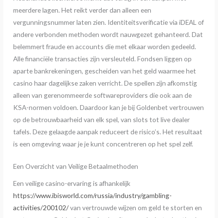
meerdere lagen. Het reikt verder dan alleen een
vergunningsnummer laten zien. Identiteitsverificatie via iDEAL of
andere verbonden methoden wordt nauwgezet gehanteerd. Dat
belemmert fraude en accounts die met elkaar worden gedeeld.
Alle financiële transacties zijn versleuteld. Fondsen liggen op
aparte bankrekeningen, gescheiden van het geld waarmee het
casino haar dagelijkse zaken verricht. De spellen zijn afkomstig
alleen van gerenommeerde softwareproviders die ook aan de
KSA-normen voldoen. Daardoor kan je bij Goldenbet vertrouwen
op de betrouwbaarheid van elk spel, van slots tot live dealer
tafels. Deze gelaagde aanpak reduceert de risico’s. Het resultaat
is een omgeving waar je je kunt concentreren op het spel zelf.
Een Overzicht van Veilige Betaalmethoden
Een veilige casino-ervaring is afhankelijk
https://www.ibisworld.com/russia/industry/gambling-
activities/200102/
van vertrouwde wijzen om geld te storten en