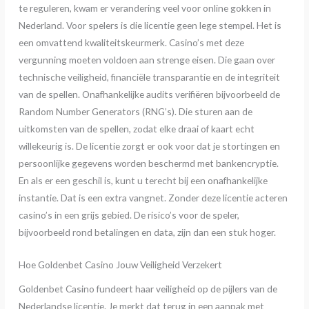
te reguleren, kwam er verandering veel voor online gokken in
Nederland. Voor spelers is die licentie geen lege stempel. Het is
een omvattend kwaliteitskeurmerk. Casino’s met deze
vergunning moeten voldoen aan strenge eisen. Die gaan over
technische veiligheid, financiële transparantie en de integriteit
van de spellen. Onafhankelijke audits verifiëren bijvoorbeeld de
Random Number Generators (RNG’s). Die sturen aan de
uitkomsten van de spellen, zodat elke draai of kaart echt
willekeurig is. De licentie zorgt er ook voor dat je stortingen en
persoonlijke gegevens worden beschermd met bankencryptie.
En als er een geschil is, kunt u terecht bij een onafhankelijke
instantie. Dat is een extra vangnet. Zonder deze licentie acteren
casino’s in een grijs gebied. De risico’s voor de speler,
bijvoorbeeld rond betalingen en data, zijn dan een stuk hoger.
Hoe Goldenbet Casino Jouw Veiligheid Verzekert
Goldenbet Casino fundeert haar veiligheid op de pijlers van de
Nederlandse licentie. Je merkt dat terug in een aanpak met