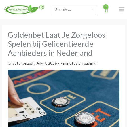
Skip
Search
to
for:
content
Goldenbet Laat Je Zorgeloos
Spelen bij Gelicentieerde
Aanbieders in Nederland
Uncategorized
/
July 7, 2026
/
7 minutes of reading