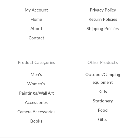
My Account
Privacy Policy
Home
Return Policies
About
Shipping Policies
Contact
Product Categories
Other Products
Men's
Outdoor/Camping
equipment
Women's
Kids
Paintings/Wall Art
Stationery
Accessories
Food
Camera Accessories
Gifts
Books