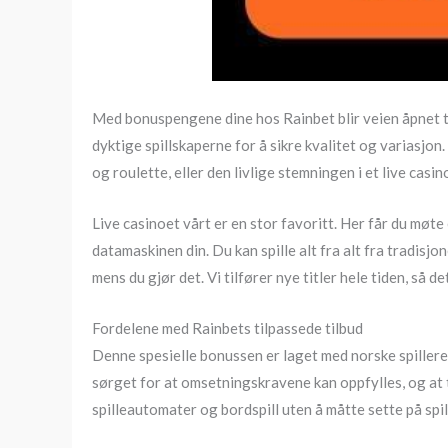
Med bonuspengene dine hos Rainbet blir veien åpnet til
dyktige spillskaperne for å sikre kvalitet og variasjon
og roulette, eller den livlige stemningen i et live casin
Live casinoet vårt er en stor favoritt. Her får du møte 
datamaskinen din. Du kan spille alt fra alt fra tradisj
mens du gjør det. Vi tilfører nye titler hele tiden, så de
Fordelene med Rainbets tilpassede tilbud
Denne spesielle bonussen er laget med norske spillere i 
sørget for at omsetningskravene kan oppfylles, og at 
spilleautomater og bordspill uten å måtte sette på spi