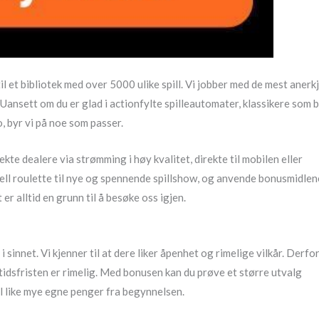
 et bibliotek med over 5000 ulike spill. Vi jobber med de mest anerk
. Uansett om du er glad i actionfylte spilleautomater, klassikere som 
o, byr vi på noe som passer.
ekte dealere via strømming i høy kvalitet, direkte til mobilen eller
onell roulette til nye og spennende spillshow, og anvende bonusmidlen
t er alltid en grunn til å besøke oss igjen.
sinnet. Vi kjenner til at dere liker åpenhet og rimelige vilkår. Derfor
tidsfristen er rimelig. Med bonusen kan du prøve et større utvalg
ll like mye egne penger fra begynnelsen.