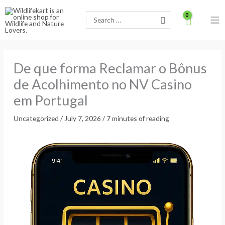
Skip
Search
to
for:
content
De que forma Reclamar o Bônus
de Acolhimento no NV Casino
em Portugal
Uncategorized
/
July 7, 2026
/
7 minutes of reading