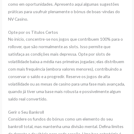
como em oportunidades. Apresento aqui algumas sugestões
práticas para usufruir plenamente o bónus de boas-vindas do
NV Casino.
Opte por os Títulos Certos
No início, concentre-se nos jogos que contribuem 100% para o
rollover, que são normalmente as slots. Isso permite que
satisfaça as condições mais depressa. Opte por slots de
volatilidade baixa a média nas primeiras jogadas; elas distribuem
com mais frequência (embora valores menores), contribuindo a
conservar o saldo e a progredir. Reserve os jogos de alta
volatilidade ou as mesas de casino para uma fase mais avançada,
quando já tiver uma base mais robusta e possivelmente algum
saldo real convertido.
Gerir o Seu Bankroll
Considere os fundos do bónus como um elemento do seu
bankroll total, mas mantenha uma divisão mental. Defina limites
de derrota e de vitória para cada sessão. Uma boa estratégia é