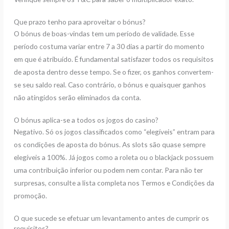
Que prazo tenho para aproveitar o bónus?
O bónus de boas-vindas tem um período de validade. Esse
período costuma variar entre 7 a 30 dias a partir do momento
em que é atribuído. É fundamental satisfazer todos os requisitos
de aposta dentro desse tempo. Se o fizer, os ganhos convertem-
se seu saldo real. Caso contrário, o bónus e quaisquer ganhos
não atingidos serão eliminados da conta.
O bónus aplica-se a todos os jogos do casino?
Negativo. Só os jogos classificados como “elegíveis” entram para
os condições de aposta do bónus. As slots são quase sempre
elegíveis a 100%. Já jogos como a roleta ou o blackjack possuem
uma contribuição inferior ou podem nem contar. Para não ter
surpresas, consulte a lista completa nos Termos e Condições da
promoção.
O que sucede se efetuar um levantamento antes de cumprir os
requisitos?