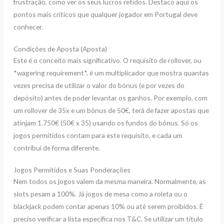
frustração, como ver os seus lucros retidos. Destaco aqui os
pontos mais críticos que qualquer jogador em Portugal deve
conhecer.
Condições de Aposta (Aposta)
Este é o conceito mais significativo. O requisito de rollover, ou
*wagering requirement*, é um multiplicador que mostra quantas
vezes precisa de utilizar o valor do bónus (e por vezes do
depósito) antes de poder levantar os ganhos. Por exemplo, com
um rollover de 35x e um bónus de 50€, terá de fazer apostas que
atinjam 1.750€ (50€ x 35) usando os fundos do bónus. Só os
jogos permitidos contam para este requisito, e cada um
contribui de forma diferente.
Jogos Permitidos e Suas Ponderações
Nem todos os jogos valem da mesma maneira. Normalmente, as
slots pesam a 100%. Já jogos de mesa como a roleta ou o
blackjack podem contar apenas 10% ou até serem proibidos. É
preciso verificar a lista específica nos T&C. Se utilizar um título