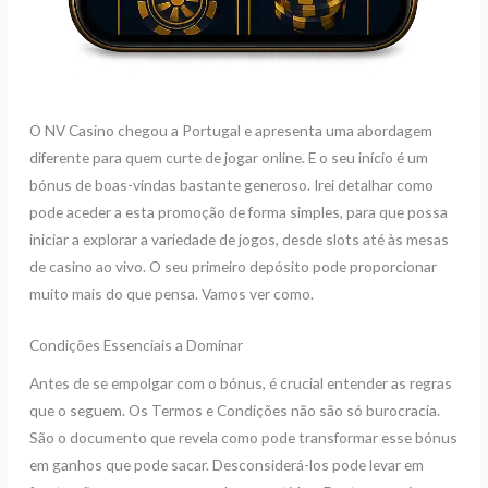
O NV Casino chegou a Portugal e apresenta uma abordagem
diferente para quem curte de jogar online. E o seu início é um
bónus de boas-vindas bastante generoso. Irei detalhar como
pode aceder a esta promoção de forma simples, para que possa
iniciar a explorar a variedade de jogos, desde slots até às mesas
de casino ao vivo. O seu primeiro depósito pode proporcionar
muito mais do que pensa. Vamos ver como.
Condições Essenciais a Dominar
Antes de se empolgar com o bónus, é crucial entender as regras
que o seguem. Os Termos e Condições não são só burocracia.
São o documento que revela como pode transformar esse bónus
em ganhos que pode sacar. Desconsiderá-los pode levar em