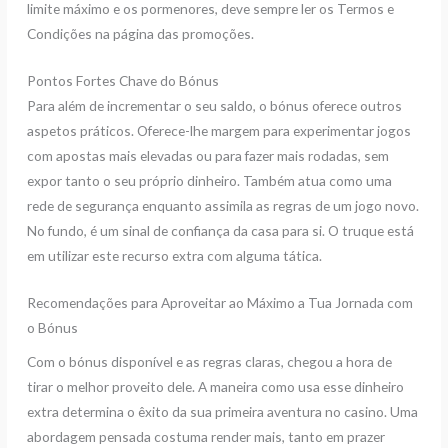
limite máximo e os pormenores, deve sempre ler os Termos e
Condições na página das promoções.
Pontos Fortes Chave do Bónus
Para além de incrementar o seu saldo, o bónus oferece outros
aspetos práticos. Oferece-lhe margem para experimentar jogos
com apostas mais elevadas ou para fazer mais rodadas, sem
expor tanto o seu próprio dinheiro. Também atua como uma
rede de segurança enquanto assimila as regras de um jogo novo.
No fundo, é um sinal de confiança da casa para si. O truque está
em utilizar este recurso extra com alguma tática.
Recomendações para Aproveitar ao Máximo a Tua Jornada com
o Bónus
Com o bónus disponível e as regras claras, chegou a hora de
tirar o melhor proveito dele. A maneira como usa esse dinheiro
extra determina o êxito da sua primeira aventura no casino. Uma
abordagem pensada costuma render mais, tanto em prazer