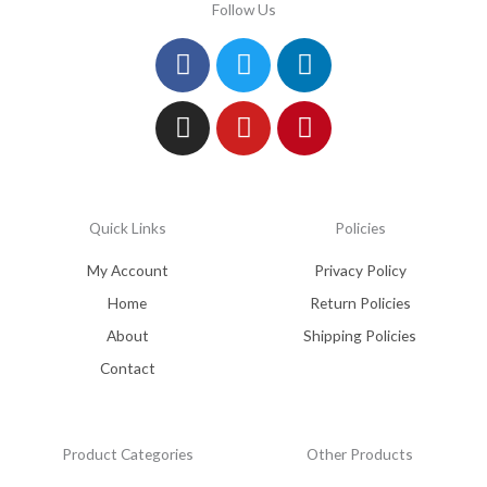
Follow Us
Facebook
Instagram
Twitter
Youtube
Linkedin
Pinterest
Quick Links
Policies
My Account
Privacy Policy
Home
Return Policies
About
Shipping Policies
Contact
Product Categories
Other Products