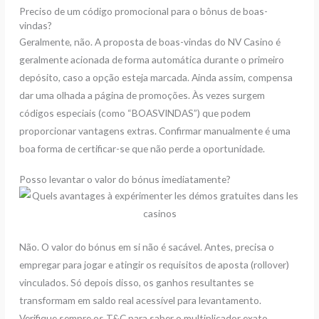
Preciso de um código promocional para o bônus de boas-
vindas?
Geralmente, não. A proposta de boas-vindas do NV Casino é
geralmente acionada de forma automática durante o primeiro
depósito, caso a opção esteja marcada. Ainda assim, compensa
dar uma olhada a página de promoções. Às vezes surgem
códigos especiais (como “BOASVINDAS”) que podem
proporcionar vantagens extras. Confirmar manualmente é uma
boa forma de certificar-se que não perde a oportunidade.
Posso levantar o valor do bónus imediatamente?
Não. O valor do bónus em si não é sacável. Antes, precisa o
empregar para jogar e atingir os requisitos de aposta (rollover)
vinculados. Só depois disso, os ganhos resultantes se
transformam em saldo real acessível para levantamento.
Verifique sempre os T&C para saber o multiplicador exato.