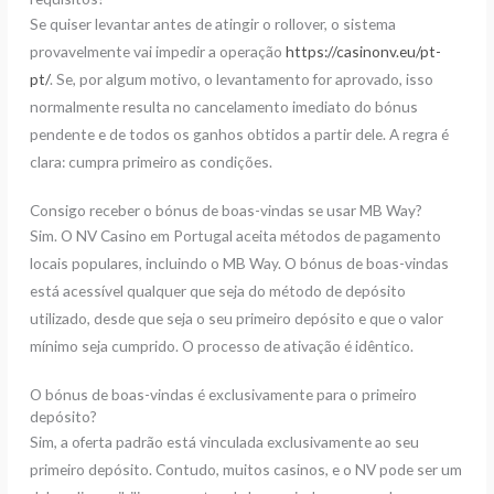
Se quiser levantar antes de atingir o rollover, o sistema
provavelmente vai impedir a operação
https://casinonv.eu/pt-
pt/
. Se, por algum motivo, o levantamento for aprovado, isso
normalmente resulta no cancelamento imediato do bónus
pendente e de todos os ganhos obtidos a partir dele. A regra é
clara: cumpra primeiro as condições.
Consigo receber o bónus de boas-vindas se usar MB Way?
Sim. O NV Casino em Portugal aceita métodos de pagamento
locais populares, incluindo o MB Way. O bónus de boas-vindas
está acessível qualquer que seja do método de depósito
utilizado, desde que seja o seu primeiro depósito e que o valor
mínimo seja cumprido. O processo de ativação é idêntico.
O bónus de boas-vindas é exclusivamente para o primeiro
depósito?
Sim, a oferta padrão está vinculada exclusivamente ao seu
primeiro depósito. Contudo, muitos casinos, e o NV pode ser um