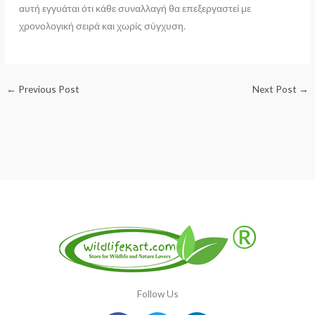
αυτή εγγυάται ότι κάθε συναλλαγή θα επεξεργαστεί με
χρονολογική σειρά και χωρίς σύγχυση.
←
Previous Post
Next Post
→
Follow Us