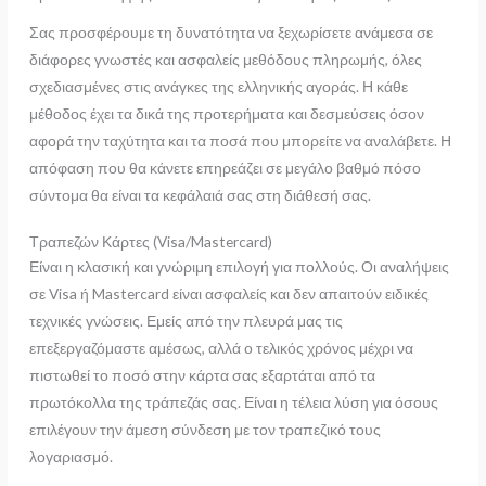
Σας προσφέρουμε τη δυνατότητα να ξεχωρίσετε ανάμεσα σε
διάφορες γνωστές και ασφαλείς μεθόδους πληρωμής, όλες
σχεδιασμένες στις ανάγκες της ελληνικής αγοράς. Η κάθε
μέθοδος έχει τα δικά της προτερήματα και δεσμεύσεις όσον
αφορά την ταχύτητα και τα ποσά που μπορείτε να αναλάβετε. Η
απόφαση που θα κάνετε επηρεάζει σε μεγάλο βαθμό πόσο
σύντομα θα είναι τα κεφάλαιά σας στη διάθεσή σας.
Τραπεζών Κάρτες (Visa/Mastercard)
Είναι η κλασική και γνώριμη επιλογή για πολλούς. Οι αναλήψεις
σε Visa ή Mastercard είναι ασφαλείς και δεν απαιτούν ειδικές
τεχνικές γνώσεις. Εμείς από την πλευρά μας τις
επεξεργαζόμαστε αμέσως, αλλά ο τελικός χρόνος μέχρι να
πιστωθεί το ποσό στην κάρτα σας εξαρτάται από τα
πρωτόκολλα της τράπεζάς σας. Είναι η τέλεια λύση για όσους
επιλέγουν την άμεση σύνδεση με τον τραπεζικό τους
λογαριασμό.