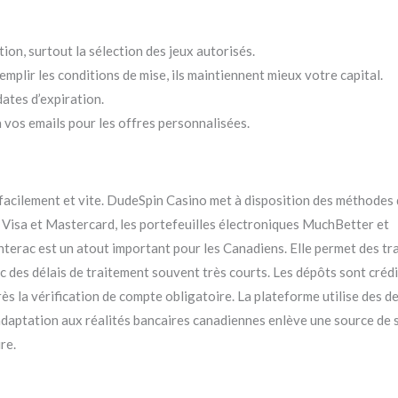
ion, surtout la sélection des jeux autorisés.
mplir les conditions de mise, ils maintiennent mieux votre capital.
ates d’expiration.
à vos emails pour les offres personnalisées.
r facilement et vite. DudeSpin Casino met à disposition des méthodes
 Visa et Mastercard, les portefeuilles électroniques MuchBetter et
Interac est un atout important pour les Canadiens. Elle permet des tr
c des délais de traitement souvent très courts. Les dépôts sont créd
ès la vérification de compte obligatoire. La plateforme utilise des d
e adaptation aux réalités bancaires canadiennes enlève une source de 
re.