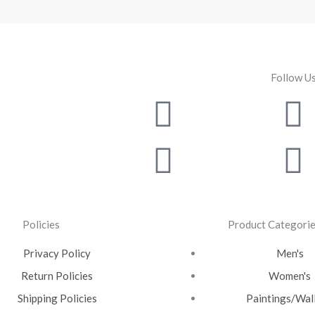
Follow U
Facebook
Instagra
T
Y
Policies
Product Categori
Privacy Policy
Men's
Return Policies
Women's
Shipping Policies
Paintings/Wall