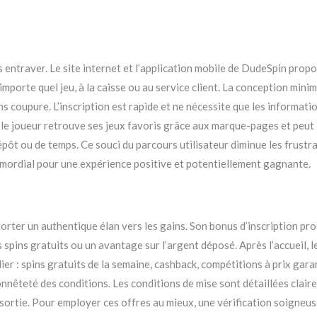
pas entraver. Le site internet et l’application mobile de DudeSpin prop
’importe quel jeu, à la caisse ou au service client. La conception minim
 coupure. L’inscription est rapide et ne nécessite que les informati
é, le joueur retrouve ses jeux favoris grâce aux marque-pages et peut
épôt ou de temps. Ce souci du parcours utilisateur diminue les frustr
primordial pour une expérience positive et potentiellement gagnante.
ter un authentique élan vers les gains. Son bonus d’inscription pr
s spins gratuits ou un avantage sur l’argent déposé. Après l’accueil, l
er : spins gratuits de la semaine, cashback, compétitions à prix garan
onnêteté des conditions. Les conditions de mise sont détaillées clair
sortie. Pour employer ces offres au mieux, une vérification soigneus