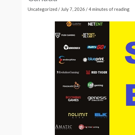
Uncategorized
/
July 7, 2026
/
4 minutes of reading