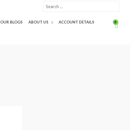
Search
for:
OUR BLOGS
ABOUT US
ACCOUNT DETAILS