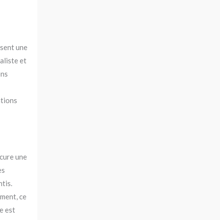
osent une
aliste et
ons
ations
ocure une
es
tis.
ement, ce
e est