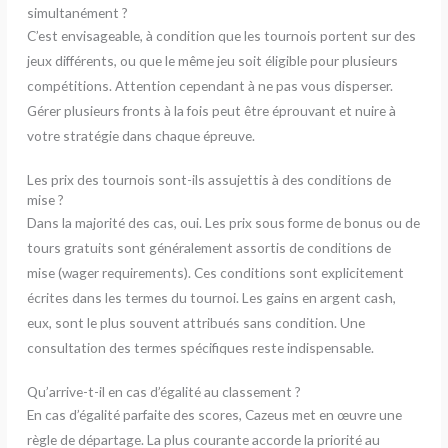
simultanément ?
C’est envisageable, à condition que les tournois portent sur des
jeux différents, ou que le même jeu soit éligible pour plusieurs
compétitions. Attention cependant à ne pas vous disperser.
Gérer plusieurs fronts à la fois peut être éprouvant et nuire à
votre stratégie dans chaque épreuve.
Les prix des tournois sont-ils assujettis à des conditions de
mise ?
Dans la majorité des cas, oui. Les prix sous forme de bonus ou de
tours gratuits sont généralement assortis de conditions de
mise (wager requirements). Ces conditions sont explicitement
écrites dans les termes du tournoi. Les gains en argent cash,
eux, sont le plus souvent attribués sans condition. Une
consultation des termes spécifiques reste indispensable.
Qu’arrive-t-il en cas d’égalité au classement ?
En cas d’égalité parfaite des scores, Cazeus met en œuvre une
règle de départage. La plus courante accorde la priorité au