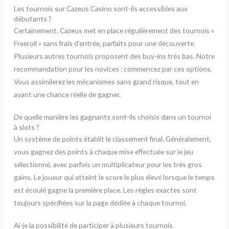
Les tournois sur Cazeus Casino sont-ils accessibles aux
débutants ?
Certainement. Cazeus met en place régulièrement des tournois «
Freeroll » sans frais d’entrée, parfaits pour une découverte.
Plusieurs autres tournois proposent des buy-ins très bas. Notre
recommandation pour les novices : commencez par ces options.
Vous assimilerez les mécanismes sans grand risque, tout en
ayant une chance réelle de gagner.
De quelle manière les gagnants sont-ils choisis dans un tournoi
à slots ?
Un système de points établit le classement final. Généralement,
vous gagnez des points à chaque mise effectuée sur le jeu
sélectionné, avec parfois un multiplicateur pour les très gros
gains. Le joueur qui atteint le score le plus élevé lorsque le temps
est écoulé gagne la première place. Les règles exactes sont
toujours spécifiées sur la page dédiée à chaque tournoi.
Ai-je la possibilité de participer à plusieurs tournois