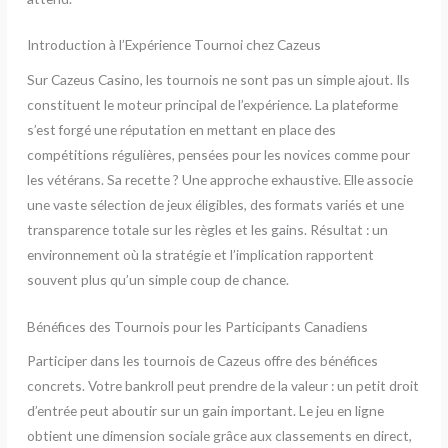
Introduction à l’Expérience Tournoi chez Cazeus
Sur Cazeus Casino, les tournois ne sont pas un simple ajout. Ils
constituent le moteur principal de l’expérience. La plateforme
s’est forgé une réputation en mettant en place des
compétitions régulières, pensées pour les novices comme pour
les vétérans. Sa recette ? Une approche exhaustive. Elle associe
une vaste sélection de jeux éligibles, des formats variés et une
transparence totale sur les règles et les gains. Résultat : un
environnement où la stratégie et l’implication rapportent
souvent plus qu’un simple coup de chance.
Bénéfices des Tournois pour les Participants Canadiens
Participer dans les tournois de Cazeus offre des bénéfices
concrets. Votre bankroll peut prendre de la valeur : un petit droit
d’entrée peut aboutir sur un gain important. Le jeu en ligne
obtient une dimension sociale grâce aux classements en direct,