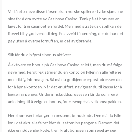
Ved å etterleve disse tipsene kan norske spillere styrke sjansene
sine for å dra nytte av Casinova Casino. Tenk på at bonuser er
laget for å gi casinoet en fordel. Men med strategisk spill kan de
likevel tilby god verdi til deg. En avveid tilnærming, der du har det
gøy uten å overse fornuften, er det avgjørende.
Slik får du din første bonus aktivert
Å aktivere en bonus på Casinova Casino er lett, men du må følge
nøye med. Først registrerer du en konto og fyller inn alle feltene
med riktig informasjon. Så må du godkjenne e-postadressen din
for å åpne kontoen. Når det er utført, navigerer du til kassa for å
legge inn penger. Under innskuddsprosessen får du som regel
anledning til å velge en bonus, for eksempelvis velkomstpakken.
Flere bonuser forlanger en bestemt bonuskode. Den må du fylle
inn i det aktuelle feltet idet du setter inn pengene. Dersom det
ikke er nødvendig kode, trer i kraft bonusen som regel av seg