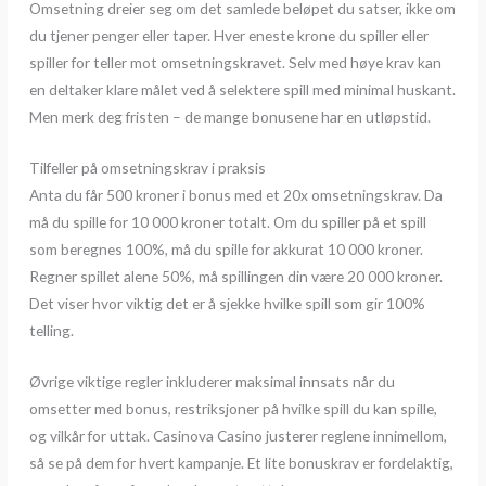
Omsetning dreier seg om det samlede beløpet du satser, ikke om
du tjener penger eller taper. Hver eneste krone du spiller eller
spiller for teller mot omsetningskravet. Selv med høye krav kan
en deltaker klare målet ved å selektere spill med minimal huskant.
Men merk deg fristen – de mange bonusene har en utløpstid.
Tilfeller på omsetningskrav i praksis
Anta du får 500 kroner i bonus med et 20x omsetningskrav. Da
må du spille for 10 000 kroner totalt. Om du spiller på et spill
som beregnes 100%, må du spille for akkurat 10 000 kroner.
Regner spillet alene 50%, må spillingen din være 20 000 kroner.
Det viser hvor viktig det er å sjekke hvilke spill som gir 100%
telling.
Øvrige viktige regler inkluderer maksimal innsats når du
omsetter med bonus, restriksjoner på hvilke spill du kan spille,
og vilkår for uttak. Casinova Casino justerer reglene innimellom,
så se på dem for hvert kampanje. Et lite bonuskrav er fordelaktig,