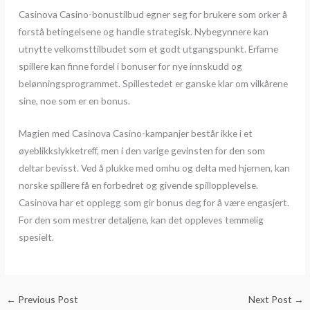
Casinova Casino-bonustilbud egner seg for brukere som orker å
forstå betingelsene og handle strategisk. Nybegynnere kan
utnytte velkomsttilbudet som et godt utgangspunkt. Erfarne
spillere kan finne fordel i bonuser for nye innskudd og
belønningsprogrammet. Spillestedet er ganske klar om vilkårene
sine, noe som er en bonus.
Magien med Casinova Casino-kampanjer består ikke i et
øyeblikkslykketreff, men i den varige gevinsten for den som
deltar bevisst. Ved å plukke med omhu og delta med hjernen, kan
norske spillere få en forbedret og givende spillopplevelse.
Casinova har et opplegg som gir bonus deg for å være engasjert.
For den som mestrer detaljene, kan det oppleves temmelig
spesielt.
←
Previous Post
Next Post
→