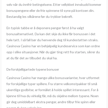
selv når du innfrir betingelsene. Etter vellykket innskudd kommer
bonuspengene eller de frie spinnene til syne på kontoen din.
Bestandig les vilkårene før du trykker bekreft.
En typisk tabbe er å deponere penger først å ha valgt
bonusalternativet. Da kan det skje du ikke får bonussen i det
hele tatt. I så fall bør du henvende deg til kundestøtten straks.
Casinova Casino har en behjelpelig kundeservice som kan ordne
opp i slike situasjoner. Når du gjør ting rett fra starten, sikrer du
at du får det av tilbudet du skal ha.
De forskjelligartede typene bonuser
Casinova Casino har mange ulike bonusvarianter, hver utformet
for forskjellige typer spillere. Fra større velkomstpakker til små
ukentlige godbiter, er formålet å holde spillet interessant. For å
kjenne til hva du virkelig får, må du skjelne mellom typene. Noen
gir deg umiddelbart ekstra penger, andre tilbyr frie spinn eller
poeng du kan veksle inn.