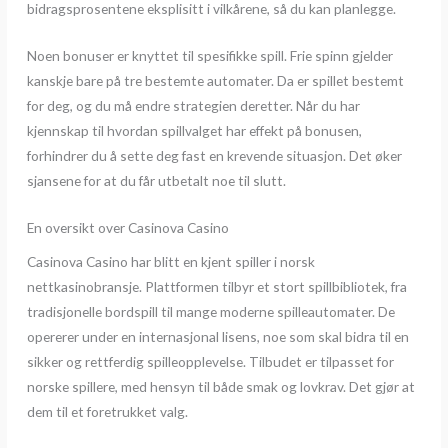
bidragsprosentene eksplisitt i vilkårene, så du kan planlegge.
Noen bonuser er knyttet til spesifikke spill. Frie spinn gjelder
kanskje bare på tre bestemte automater. Da er spillet bestemt
for deg, og du må endre strategien deretter. Når du har
kjennskap til hvordan spillvalget har effekt på bonusen,
forhindrer du å sette deg fast en krevende situasjon. Det øker
sjansene for at du får utbetalt noe til slutt.
En oversikt over Casinova Casino
Casinova Casino har blitt en kjent spiller i norsk
nettkasinobransje. Plattformen tilbyr et stort spillbibliotek, fra
tradisjonelle bordspill til mange moderne spilleautomater. De
opererer under en internasjonal lisens, noe som skal bidra til en
sikker og rettferdig spilleopplevelse. Tilbudet er tilpasset for
norske spillere, med hensyn til både smak og lovkrav. Det gjør at
dem til et foretrukket valg.