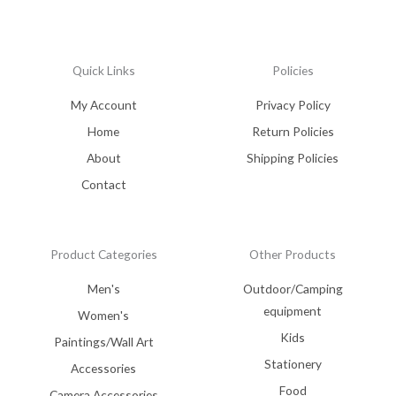
Quick Links
Policies
My Account
Privacy Policy
Home
Return Policies
About
Shipping Policies
Contact
Product Categories
Other Products
Men's
Outdoor/Camping
equipment
Women's
Kids
Paintings/Wall Art
Stationery
Accessories
Food
Camera Accessories