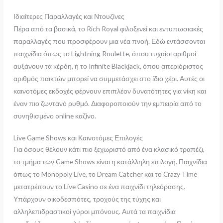
Ιδιαίτερες Παραλλαγές και Ντουζίνες
Πέρα από τα βασικά, το Rich Royal φιλοξενεί και εντυπωσιακές
παραλλαγές που προσφέρουν μια νέα πνοή. Εδώ εντάσσονται
παιχνίδια όπως το Lightning Roulette, όπου τυχαίοι αριθμοί
αυξάνουν τα κέρδη, ή το Infinite Blackjack, όπου απεριόριστος
αριθμός παικτών μπορεί να συμμετάσχει στο ίδιο χέρι. Αυτές οι
καινοτόμες εκδοχές φέρνουν επιπλέον δυνατότητες για νίκη και
έναν πιο ζωντανό ρυθμό. Διαφοροποιούν την εμπειρία από το
συνηθισμένο online καζίνο.
Live Game Shows και Καινοτόμες Επιλογές
Για όσους θέλουν κάτι πιο ξεχωριστό από ένα κλασικό τραπέζι,
το τμήμα των Game Shows είναι η κατάλληλη επιλογή. Παιχνίδια
όπως το Monopoly Live, το Dream Catcher και το Crazy Time
μετατρέπουν το Live Casino σε ένα παιχνίδι τηλεόρασης.
Υπάρχουν οικοδεσπότες, τροχούς της τύχης και
αλληλεπιδραστικοί γύροι μπόνους. Αυτά τα παιχνίδια