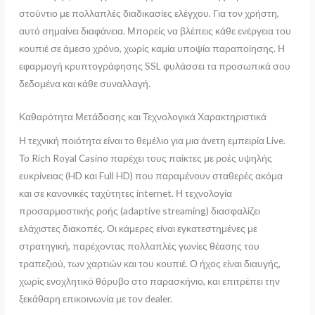
στούντιο με πολλαπλές διαδικασίες ελέγχου. Για τον χρήστη,
αυτό σημαίνει διαφάνεια. Μπορείς να βλέπεις κάθε ενέργεια του
κουπιέ σε άμεσο χρόνο, χωρίς καμία υποψία παραποίησης. Η
εφαρμογή κρυπτογράφησης SSL φυλάσσει τα προσωπικά σου
δεδομένα και κάθε συναλλαγή.
Καθαρότητα Μετάδοσης και Τεχνολογικά Χαρακτηριστικά
Η τεχνική ποιότητα είναι το θεμέλιο για μια άνετη εμπειρία Live.
Το Rich Royal Casino παρέχει τους παίκτες με ροές υψηλής
ευκρίνειας (HD και Full HD) που παραμένουν σταθερές ακόμα
και σε κανονικές ταχύτητες internet. Η τεχνολογία
προσαρμοστικής ροής (adaptive streaming) διασφαλίζει
ελάχιστες διακοπές. Οι κάμερες είναι εγκατεστημένες με
στρατηγική, παρέχοντας πολλαπλές γωνίες θέασης του
τραπεζιού, των χαρτιών και του κουπιέ. Ο ήχος είναι διαυγής,
χωρίς ενοχλητικό θόρυβο στο παρασκήνιο, και επιτρέπει την
ξεκάθαρη επικοινωνία με τον dealer.