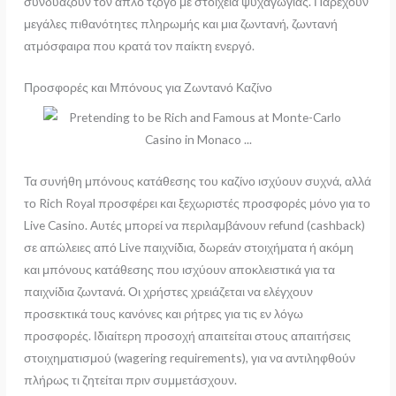
συνδυάζουν τον απλό τζόγο με στοιχεία ψυχαγωγίας. Παρέχουν
μεγάλες πιθανότητες πληρωμής και μια ζωντανή, ζωντανή
ατμόσφαιρα που κρατά τον παίκτη ενεργό.
Προσφορές και Μπόνους για Ζωντανό Καζίνο
Τα συνήθη μπόνους κατάθεσης του καζίνο ισχύουν συχνά, αλλά
το Rich Royal προσφέρει και ξεχωριστές προσφορές μόνο για το
Live Casino. Αυτές μπορεί να περιλαμβάνουν refund (cashback)
σε απώλειες από Live παιχνίδια, δωρεάν στοιχήματα ή ακόμη
και μπόνους κατάθεσης που ισχύουν αποκλειστικά για τα
παιχνίδια ζωντανά. Οι χρήστες χρειάζεται να ελέγχουν
προσεκτικά τους κανόνες και ρήτρες για τις εν λόγω
προσφορές. Ιδιαίτερη προσοχή απαιτείται στους απαιτήσεις
στοιχηματισμού (wagering requirements), για να αντιληφθούν
πλήρως τι ζητείται πριν συμμετάσχουν.