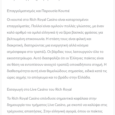
Επαγγελματισμός και Παρουσία Κουπιέ
Οι κουπιέ στο Rich Royal Casino είναι καταρτισμένοι
επαγγελματίες. Πολλοί είναι ομιλούν πολλές γλώσσες, με έναν
καλό αριθμό να ομιλεί ελληνικά ή να ξέρει βασικές φράσεις για
βελτιωμένη επικοινωνία. Η στάση τους είναι φιλική και
διακριτική, διατηρώντας μια ενεργητική αλλά κόσμια
ατμόσφαιρα στο τραπέζι. Οι βάρδιες τους λειτουργούν όλο το
εικοσιτετράωρο. Αυτό διασφαλίζει ότι οι Έλληνες παίκτες είναι
σε θέση να εντοπίσουν ανοιχτό τραπέζι οποιαδήποτε στιγμή. Η
διαθεσιμότητα αυτή είναι θεμελιώδους σημασίας, ειδικά κατά τις
ώρες αιχμής το απόγευμα και το βράδυ στην Ελλάδα.
Εισαγωγή στο Live Casino του Rich Royal
Το Rich Royal Casino επένδυσε σημαντικά κεφάλαια στην
δημιουργία του τμήματος Live Casino, με σκοπό να καλύψει στις
τρέχουσες απαιτήσεις. Στην ελληνική αγορά, όπου οι παίκτες