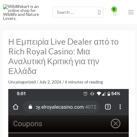
Skip
Search
to
for:
content
Η Εμπειρία Live Dealer από το
Rich Royal Casino: Μια
Αναλυτική Κριτική για την
Ελλάδα
Uncategorized
/
July 2, 2026
/
6 minutes of reading