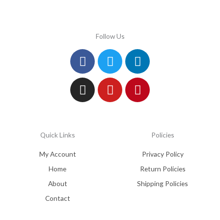
Follow Us
Facebook
Instagram
Twitter
Youtube
Linkedin
Pinterest
Quick Links
Policies
My Account
Privacy Policy
Home
Return Policies
About
Shipping Policies
Contact