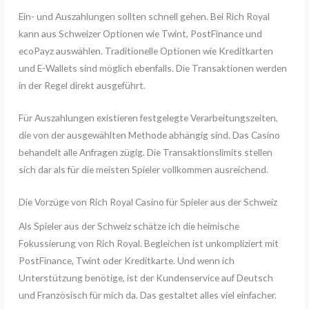
Ein- und Auszahlungen sollten schnell gehen. Bei Rich Royal
kann aus Schweizer Optionen wie Twint, PostFinance und
ecoPayz auswählen. Traditionelle Optionen wie Kreditkarten
und E-Wallets sind möglich ebenfalls. Die Transaktionen werden
in der Regel direkt ausgeführt.
Für Auszahlungen existieren festgelegte Verarbeitungszeiten,
die von der ausgewählten Methode abhängig sind. Das Casino
behandelt alle Anfragen zügig. Die Transaktionslimits stellen
sich dar als für die meisten Spieler vollkommen ausreichend.
Die Vorzüge von Rich Royal Casino für Spieler aus der Schweiz
Als Spieler aus der Schweiz schätze ich die heimische
Fokussierung von Rich Royal. Begleichen ist unkompliziert mit
PostFinance, Twint oder Kreditkarte. Und wenn ich
Unterstützung benötige, ist der Kundenservice auf Deutsch
und Französisch für mich da. Das gestaltet alles viel einfacher.