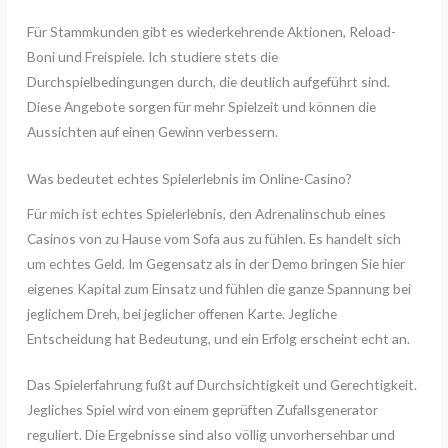
Für Stammkunden gibt es wiederkehrende Aktionen, Reload-
Boni und Freispiele. Ich studiere stets die
Durchspielbedingungen durch, die deutlich aufgeführt sind.
Diese Angebote sorgen für mehr Spielzeit und können die
Aussichten auf einen Gewinn verbessern.
Was bedeutet echtes Spielerlebnis im Online-Casino?
Für mich ist echtes Spielerlebnis, den Adrenalinschub eines
Casinos von zu Hause vom Sofa aus zu fühlen. Es handelt sich
um echtes Geld. Im Gegensatz als in der Demo bringen Sie hier
eigenes Kapital zum Einsatz und fühlen die ganze Spannung bei
jeglichem Dreh, bei jeglicher offenen Karte. Jegliche
Entscheidung hat Bedeutung, und ein Erfolg erscheint echt an.
Das Spielerfahrung fußt auf Durchsichtigkeit und Gerechtigkeit.
Jegliches Spiel wird von einem geprüften Zufallsgenerator
reguliert. Die Ergebnisse sind also völlig unvorhersehbar und