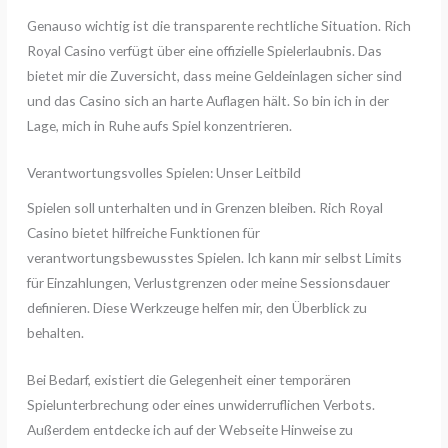
Genauso wichtig ist die transparente rechtliche Situation. Rich
Royal Casino verfügt über eine offizielle Spielerlaubnis. Das
bietet mir die Zuversicht, dass meine Geldeinlagen sicher sind
und das Casino sich an harte Auflagen hält. So bin ich in der
Lage, mich in Ruhe aufs Spiel konzentrieren.
Verantwortungsvolles Spielen: Unser Leitbild
Spielen soll unterhalten und in Grenzen bleiben. Rich Royal
Casino bietet hilfreiche Funktionen für
verantwortungsbewusstes Spielen. Ich kann mir selbst Limits
für Einzahlungen, Verlustgrenzen oder meine Sessionsdauer
definieren. Diese Werkzeuge helfen mir, den Überblick zu
behalten.
Bei Bedarf, existiert die Gelegenheit einer temporären
Spielunterbrechung oder eines unwiderruflichen Verbots.
Außerdem entdecke ich auf der Webseite Hinweise zu