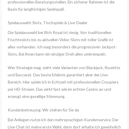
professionellen Beratungsstellen. Ein sicherer Rahmen ist die
Basis für langfristigen Spielspaß.
Spielauswahl: Slots, Tischspiele & Live-Dealer
Die Spielauswahl bei Rich Royal ist riesig. Von traditionellen
Früchteslots bis zu aktuellen Video-Slots mit toller Grafik ist
alles vorhanden. Ich mag besonders die progressiven Jackpot-
Slots. Bei ihnen kann ein einziger Dreh alles umkrempeln.
Wer Strategie mag, sieht viele Varianten von Blackjack, Roulette
und Baccarat. Das beste Erlebnis garantiert aber der Live-
Bereich. Hier spiele ich in Echtzeit mit professionellen Croupiers
per HD-Stream. Das wirkt fast wie im echten Casino an und
erzeugt eine gesellige Stimmung.
Kundenbetreuung: Wir stehen für Sie da
Bei Anliegen nutze ich den mehrsprachigen Kundenservice. Der
Live-Chat ist meine erste Wahl, denn dort erhalte ich gewöhnlich