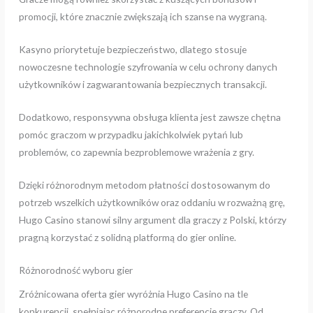
promocji, które znacznie zwiększają ich szanse na wygraną.
Kasyno priorytetuje bezpieczeństwo, dlatego stosuje
nowoczesne technologie szyfrowania w celu ochrony danych
użytkowników i zagwarantowania bezpiecznych transakcji.
Dodatkowo, responsywna obsługa klienta jest zawsze chętna
pomóc graczom w przypadku jakichkolwiek pytań lub
problemów, co zapewnia bezproblemowe wrażenia z gry.
Dzięki różnorodnym metodom płatności dostosowanym do
potrzeb wszelkich użytkowników oraz oddaniu w rozważną grę,
Hugo Casino stanowi silny argument dla graczy z Polski, którzy
pragną korzystać z solidną platformą do gier online.
Różnorodność wyboru gier
Zróżnicowana oferta gier wyróżnia Hugo Casino na tle
konkurencji, spełniając różnorodne preferencje graczy. Od