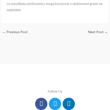
co umożliwia użytkownicy mogą korzystać z ulubionymi grami na
wyjeździe.
←
Previous Post
Next Post
→
Follow Us
Facebook
Instagram
Twitter
Youtube
Linkedin
Pinterest