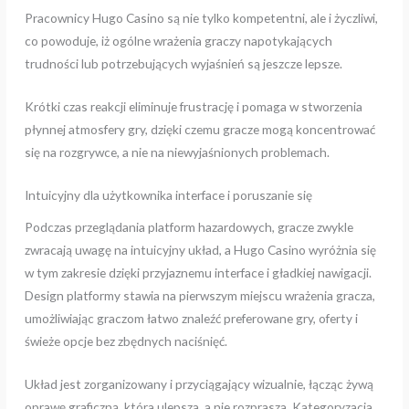
Pracownicy Hugo Casino są nie tylko kompetentni, ale i życzliwi,
co powoduje, iż ogólne wrażenia graczy napotykających
trudności lub potrzebujących wyjaśnień są jeszcze lepsze.
Krótki czas reakcji eliminuje frustrację i pomaga w stworzenia
płynnej atmosfery gry, dzięki czemu gracze mogą koncentrować
się na rozgrywce, a nie na niewyjaśnionych problemach.
Intuicyjny dla użytkownika interface i poruszanie się
Podczas przeglądania platform hazardowych, gracze zwykle
zwracają uwagę na intuicyjny układ, a Hugo Casino wyróżnia się
w tym zakresie dzięki przyjaznemu interface i gładkiej nawigacji.
Design platformy stawia na pierwszym miejscu wrażenia gracza,
umożliwiając graczom łatwo znaleźć preferowane gry, oferty i
świeże opcje bez zbędnych naciśnięć.
Układ jest zorganizowany i przyciągający wizualnie, łącząc żywą
oprawę graficzną, która ulepsza, a nie rozprasza. Kategoryzacja