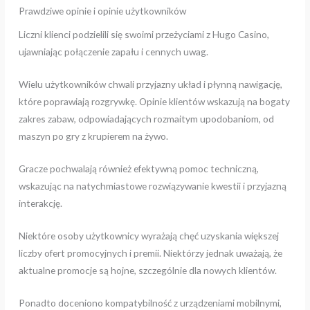
Prawdziwe opinie i opinie użytkowników
Liczni klienci podzielili się swoimi przeżyciami z Hugo Casino,
ujawniając połączenie zapału i cennych uwag.
Wielu użytkowników chwali przyjazny układ i płynną nawigację,
które poprawiają rozgrywkę. Opinie klientów wskazują na bogaty
zakres zabaw, odpowiadających rozmaitym upodobaniom, od
maszyn po gry z krupierem na żywo.
Gracze pochwalają również efektywną pomoc techniczną,
wskazując na natychmiastowe rozwiązywanie kwestii i przyjazną
interakcję.
Niektóre osoby użytkownicy wyrażają chęć uzyskania większej
liczby ofert promocyjnych i premii. Niektórzy jednak uważają, że
aktualne promocje są hojne, szczególnie dla nowych klientów.
Ponadto doceniono kompatybilność z urządzeniami mobilnymi,