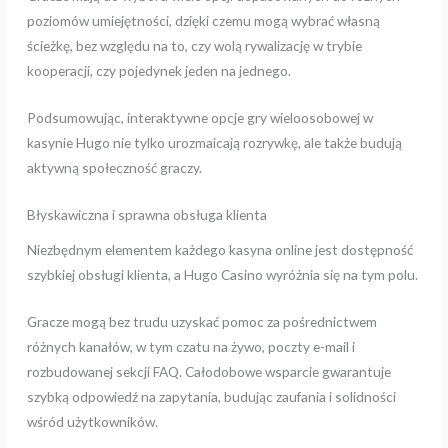
poziomów umiejętności, dzięki czemu mogą wybrać własną
ścieżkę, bez względu na to, czy wolą rywalizację w trybie
kooperacji, czy pojedynek jeden na jednego.
Podsumowując, interaktywne opcje gry wieloosobowej w
kasynie Hugo nie tylko urozmaicają rozrywkę, ale także budują
aktywną społeczność graczy.
Błyskawiczna i sprawna obsługa klienta
Niezbędnym elementem każdego kasyna online jest dostępność
szybkiej obsługi klienta, a Hugo Casino wyróżnia się na tym polu.
Gracze mogą bez trudu uzyskać pomoc za pośrednictwem
różnych kanałów, w tym czatu na żywo, poczty e-mail i
rozbudowanej sekcji FAQ. Całodobowe wsparcie gwarantuje
szybką odpowiedź na zapytania, budując zaufania i solidności
wśród użytkowników.