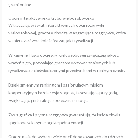
grami online.
Opcje interaktywnego trybu wieloosobowego
Wkraczając w świat interaktywnych opcji rozgrywki
wieloosobowej, gracze wchodzą w angażującą rozgrywkę, która
wspiera zarówno koleżeństwu, jak i rywalizacji.
W kasynie Hugo opcje gry wieloosobowej zwiększają jakość
wrażeń z gry, pozwalając graczom wyzywać znajomych lub
rywalizować z doświadczonymi przeciwnikami w realnym czasie.
Dzięki zmiennym rankingom i pasjonującym misjom
kooperacyjnym każda sesja staje się fascynującą przygodą,
zwiększającą interakcje społeczne i emocje.
Żywa grafika i płynna rozgrywka gwarantują, że każda chwila
spędzona w kasynie będzie pełna emocji.
Gracze mają do wyboru wiele opcji dopasowanych do różnych