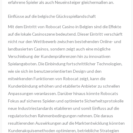
erfahrene Spieler als auch Neueinsteiger gleichermaßen an.
Einflüsse auf die belgische Glücksspiellandschaft
Mit dem Eintritt von Robocat Casino in Belgien sind die Effekte
auf die lokale Casinoszene bedeutend. Dieser Eintritt verschärft
nicht nur den Wettbewerb zwischen bestehenden Online- und
landbasierten Casinos, sondern zeigt auch eine mögliche
Verschiebung der Kundenpräferenzen hin zu innovativen
Spielangeboten. Die Einbindung fortschrittlicher Technologien,
wie sie sich im benutzerorientierten Design und den
mitwirkenden Funktionen von Robocat zeigt, kann die
Kundenbindung erhöhen und etablierte Anbieter zu schnellen
Anpassungen veranlassen. Darüber hinaus könnte Robocats
Fokus auf sicheres Spielen und optimierte Sicherheitsprotokolle
neue Industriestandards etablieren und somit Einfluss auf die
regulatorischen Rahmenbedingungen nehmen. Die daraus
resultierenden Auswirkungen auf die Marktentwicklung könnten
Kundenakquisemethoden optimieren, betriebliche Strategien