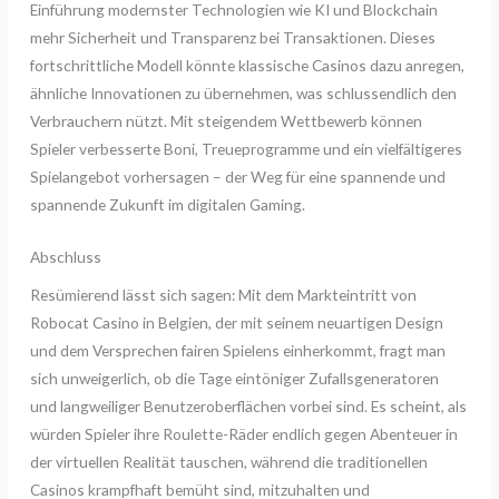
Einführung modernster Technologien wie KI und Blockchain
mehr Sicherheit und Transparenz bei Transaktionen. Dieses
fortschrittliche Modell könnte klassische Casinos dazu anregen,
ähnliche Innovationen zu übernehmen, was schlussendlich den
Verbrauchern nützt. Mit steigendem Wettbewerb können
Spieler verbesserte Boni, Treueprogramme und ein vielfältigeres
Spielangebot vorhersagen – der Weg für eine spannende und
spannende Zukunft im digitalen Gaming.
Abschluss
Resümierend lässt sich sagen: Mit dem Markteintritt von
Robocat Casino in Belgien, der mit seinem neuartigen Design
und dem Versprechen fairen Spielens einherkommt, fragt man
sich unweigerlich, ob die Tage eintöniger Zufallsgeneratoren
und langweiliger Benutzeroberflächen vorbei sind. Es scheint, als
würden Spieler ihre Roulette-Räder endlich gegen Abenteuer in
der virtuellen Realität tauschen, während die traditionellen
Casinos krampfhaft bemüht sind, mitzuhalten und