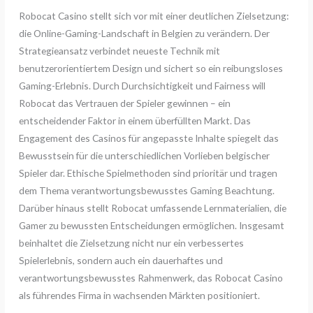
Robocat Casino stellt sich vor mit einer deutlichen Zielsetzung:
die Online-Gaming-Landschaft in Belgien zu verändern. Der
Strategieansatz verbindet neueste Technik mit
benutzerorientiertem Design und sichert so ein reibungsloses
Gaming-Erlebnis. Durch Durchsichtigkeit und Fairness will
Robocat das Vertrauen der Spieler gewinnen – ein
entscheidender Faktor in einem überfüllten Markt. Das
Engagement des Casinos für angepasste Inhalte spiegelt das
Bewusstsein für die unterschiedlichen Vorlieben belgischer
Spieler dar. Ethische Spielmethoden sind prioritär und tragen
dem Thema verantwortungsbewusstes Gaming Beachtung.
Darüber hinaus stellt Robocat umfassende Lernmaterialien, die
Gamer zu bewussten Entscheidungen ermöglichen. Insgesamt
beinhaltet die Zielsetzung nicht nur ein verbessertes
Spielerlebnis, sondern auch ein dauerhaftes und
verantwortungsbewusstes Rahmenwerk, das Robocat Casino
als führendes Firma in wachsenden Märkten positioniert.