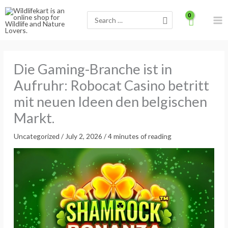
Skip
Search
to
for:
content
Die Gaming-Branche ist in
Aufruhr: Robocat Casino betritt
mit neuen Ideen den belgischen
Markt.
Uncategorized
/
July 2, 2026
/
4 minutes of reading