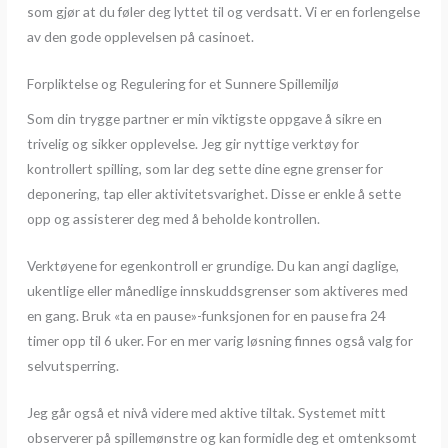
som gjør at du føler deg lyttet til og verdsatt. Vi er en forlengelse
av den gode opplevelsen på casinoet.
Forpliktelse og Regulering for et Sunnere Spillemiljø
Som din trygge partner er min viktigste oppgave å sikre en
trivelig og sikker opplevelse. Jeg gir nyttige verktøy for
kontrollert spilling, som lar deg sette dine egne grenser for
deponering, tap eller aktivitetsvarighet. Disse er enkle å sette
opp og assisterer deg med å beholde kontrollen.
Verktøyene for egenkontroll er grundige. Du kan angi daglige,
ukentlige eller månedlige innskuddsgrenser som aktiveres med
en gang. Bruk «ta en pause»-funksjonen for en pause fra 24
timer opp til 6 uker. For en mer varig løsning finnes også valg for
selvutsperring.
Jeg går også et nivå videre med aktive tiltak. Systemet mitt
observerer på spillemønstre og kan formidle deg et omtenksomt