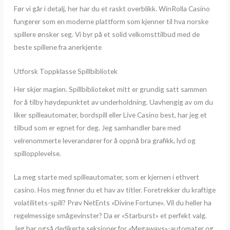
Før vi går i detalj, her har du et raskt overblikk. WinRolla Casino
fungerer som en moderne plattform som kjenner til hva norske
spillere ønsker seg. Vi byr på et solid velkomsttilbud med de
beste spillene fra anerkjente
Utforsk Toppklasse Spillbibliotek
Her skjer magien. Spillbiblioteket mitt er grundig satt sammen
for å tilby høydepunktet av underholdning. Uavhengig av om du
liker spilleautomater, bordspill eller Live Casino best, har jeg et
tilbud som er egnet for deg. Jeg samhandler bare med
velrenommerte leverandører for å oppnå bra grafikk, lyd og
spillopplevelse.
La meg starte med spilleautomater, som er kjernen i ethvert
casino. Hos meg finner du et hav av titler. Foretrekker du kraftige
volatilitets-spill? Prøv NetEnts «Divine Fortune». Vil du heller ha
regelmessige smågevinster? Da er «Starburst» et perfekt valg.
Jeg har også dedikerte seksjoner for «Megaways»-automater og