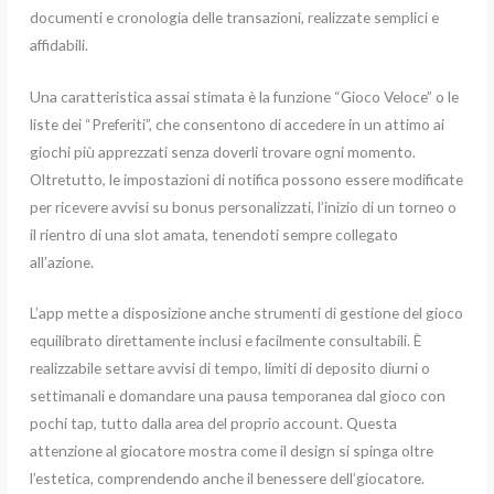
documenti e cronologia delle transazioni, realizzate semplici e
affidabili.
Una caratteristica assai stimata è la funzione “Gioco Veloce” o le
liste dei “Preferiti”, che consentono di accedere in un attimo ai
giochi più apprezzati senza doverli trovare ogni momento.
Oltretutto, le impostazioni di notifica possono essere modificate
per ricevere avvisi su bonus personalizzati, l’inizio di un torneo o
il rientro di una slot amata, tenendoti sempre collegato
all’azione.
L’app mette a disposizione anche strumenti di gestione del gioco
equilibrato direttamente inclusi e facilmente consultabili. È
realizzabile settare avvisi di tempo, limiti di deposito diurni o
settimanali e domandare una pausa temporanea dal gioco con
pochi tap, tutto dalla area del proprio account. Questa
attenzione al giocatore mostra come il design si spinga oltre
l’estetica, comprendendo anche il benessere dell’giocatore.