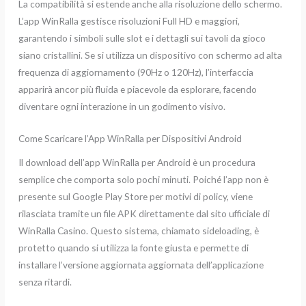
La compatibilità si estende anche alla risoluzione dello schermo.
L’app WinRalla gestisce risoluzioni Full HD e maggiori,
garantendo i simboli sulle slot e i dettagli sui tavoli da gioco
siano cristallini. Se si utilizza un dispositivo con schermo ad alta
frequenza di aggiornamento (90Hz o 120Hz), l’interfaccia
apparirà ancor più fluida e piacevole da esplorare, facendo
diventare ogni interazione in un godimento visivo.
Come Scaricare l’App WinRalla per Dispositivi Android
Il download dell’app WinRalla per Android è un procedura
semplice che comporta solo pochi minuti. Poiché l’app non è
presente sul Google Play Store per motivi di policy, viene
rilasciata tramite un file APK direttamente dal sito ufficiale di
WinRalla Casino. Questo sistema, chiamato sideloading, è
protetto quando si utilizza la fonte giusta e permette di
installare l’versione aggiornata aggiornata dell’applicazione
senza ritardi.