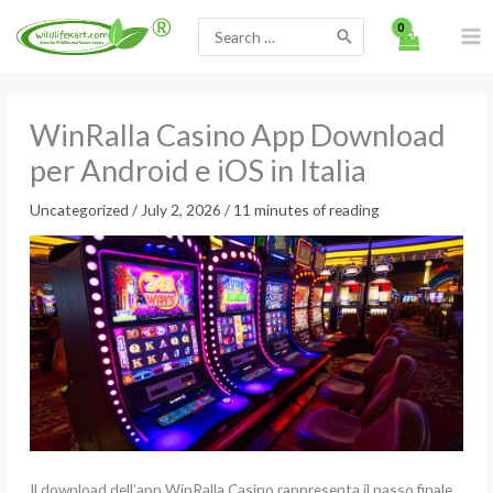
Skip
Search
to
for:
content
WinRalla Casino App Download
per Android e iOS in Italia
Uncategorized
/
July 2, 2026
/
11 minutes of reading
Il download dell’app WinRalla Casino rappresenta il passo finale