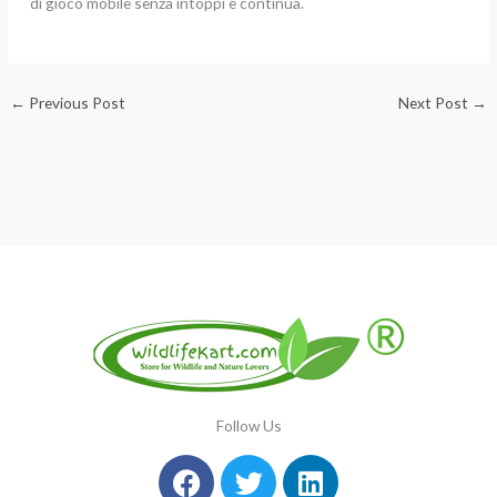
di gioco mobile senza intoppi e continua.
←
Previous Post
Next Post
→
Follow Us
Facebook
Instagram
Twitter
Youtube
Linkedin
Pinterest