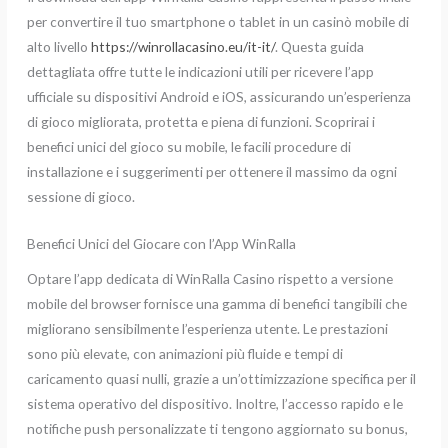
per convertire il tuo smartphone o tablet in un casinò mobile di
alto livello
https://winrollacasino.eu/it-it/
. Questa guida
dettagliata offre tutte le indicazioni utili per ricevere l’app
ufficiale su dispositivi Android e iOS, assicurando un’esperienza
di gioco migliorata, protetta e piena di funzioni. Scoprirai i
benefici unici del gioco su mobile, le facili procedure di
installazione e i suggerimenti per ottenere il massimo da ogni
sessione di gioco.
Benefici Unici del Giocare con l’App WinRalla
Optare l’app dedicata di WinRalla Casino rispetto a versione
mobile del browser fornisce una gamma di benefici tangibili che
migliorano sensibilmente l’esperienza utente. Le prestazioni
sono più elevate, con animazioni più fluide e tempi di
caricamento quasi nulli, grazie a un’ottimizzazione specifica per il
sistema operativo del dispositivo. Inoltre, l’accesso rapido e le
notifiche push personalizzate ti tengono aggiornato su bonus,