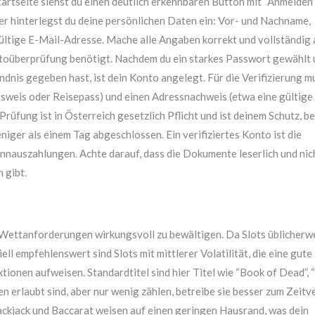
 Startseite siehst du einen deutlich erkennbaren Button mit “Anmelden
Hier hinterlegst du deine persönlichen Daten ein: Vor- und Nachname,
ültige E-Mail-Adresse. Mache alle Angaben korrekt und vollständig 
ntoüberprüfung benötigt. Nachdem du ein starkes Passwort gewählt 
is gegeben hast, ist dein Konto angelegt. Für die Verifizierung m
usweis oder Reisepass) und einen Adressnachweis (etwa eine gültige
üfung ist in Österreich gesetzlich Pflicht und ist deinem Schutz, b
niger als einem Tag abgeschlossen. Ein verifiziertes Konto ist die
nnauszahlungen. Achte darauf, dass die Dokumente leserlich und nic
 gibt.
 Wettanforderungen wirkungsvoll zu bewältigen. Da Slots üblicherw
ell empfehlenswert sind Slots mit mittlerer Volatilität, die eine gut
onen aufweisen. Standardtitel sind hier Titel wie “Book of Dead”, 
n erlaubt sind, aber nur wenig zählen, betreibe sie besser zum Zeitv
lackjack und Baccarat weisen auf einen geringen Hausrand, was dein