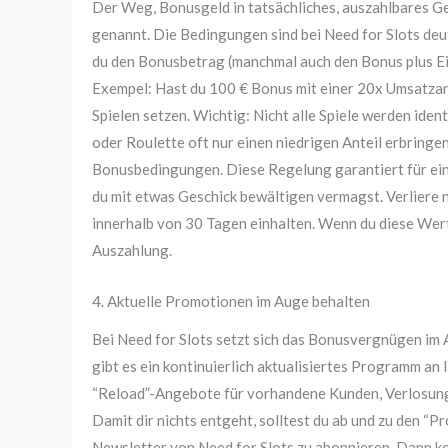
Der Weg, Bonusgeld in tatsächliches, auszahlbares G
genannt. Die Bedingungen sind bei Need for Slots deut
du den Bonusbetrag (manchmal auch den Bonus plus Ein
Exempel: Hast du 100 € Bonus mit einer 20x Umsatzanf
Spielen setzen. Wichtig: Nicht alle Spiele werden iden
oder Roulette oft nur einen niedrigen Anteil erbring
Bonusbedingungen. Diese Regelung garantiert für eine
du mit etwas Geschick bewältigen vermagst. Verliere ni
innerhalb von 30 Tagen einhalten. Wenn du diese Wer
Auszahlung.
4. Aktuelle Promotionen im Auge behalten
Bei Need for Slots setzt sich das Bonusvergnügen im 
gibt es ein kontinuierlich aktualisiertes Programm a
“Reload”-Angebote für vorhandene Kunden, Verlosunge
Damit dir nichts entgeht, solltest du ab und zu den “
Newsletter von Need for Slots zu abonnieren. Dann k