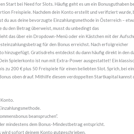
en Start bei Need for Slots. Häufig geht es um ein Bonusguthaben be
rtion Freispiele. Nachdem dein Konto erstellt und verifiziert wurde,
hst du aus deine bevorzugte Einzahlungsmethode in Österreich – etw
e du den Betrag überweist, musst du unbedingt das
eht das über ein Dropdown-Menü oder ein Kästchen mit der Aufschr
esteinzahlungsbetrag für den Bonus erreichst. Nach erfolgreicher
hinzugefügt. Gratisdrehs entdeckst du dann häufig direkt in den d
in Spielerkonto ist nun mit Extra-Power ausgestattet! Ein klassis
u 200 € plus 50 Freispiele für einen beliebten Slot. Sprich, bei ei
onus oben drauf. Mithilfe diesem verdoppelten Startkapital kannst 
 Konto.
 Einzahlungsmethode.
lkommensbonus beanspruchen”.
der mindestens dem Bonus-Mindestbetrag entspricht.
s wird sofort deinem Konto gutgeschrieben.