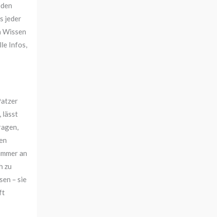
eden
s jeder
en Wissen
le Infos,
Patzer
 lässt
ragen,
nen
 immer an
h zu
sen – sie
ft