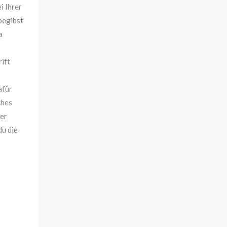
i Ihrer
 begibst
a
ift
afür
ches
ner
du die