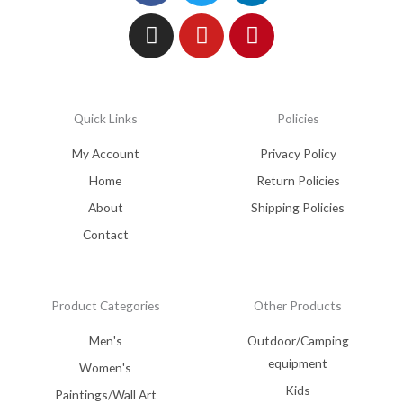
Quick Links
Policies
My Account
Privacy Policy
Home
Return Policies
About
Shipping Policies
Contact
Product Categories
Other Products
Men's
Outdoor/Camping
equipment
Women's
Kids
Paintings/Wall Art