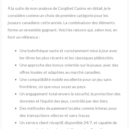
À la suite de mon analyse de Corgibet Casino en détail, je le
considère comme un choix de première catégorie pour les
joueurs canadiens cette année. La combinaison des éléments
forme un ensemble gagnant. Voici les raisons qui, selon moi, en
font un référence :
Une ludothèque vaste et constamment mise à jour avec
les titres les plus récents et les classiques plébiscités.
Une approche des bonus orientée sur le joueur, avec des
offres loyales et adaptées au marché canadien.
Une compatibilité mobile excellente pour un jeu sans
frontières, où que vous soyez au pays.
Un engagement total envers la sécurité, la protection des
données et l’équité des jeux, contrôlé par des tiers.
Des méthodes de paiement locales comme Interac pour
des transactions véloces et sans tracas.
Un service client réceptif, disponible 24/7, et capable de