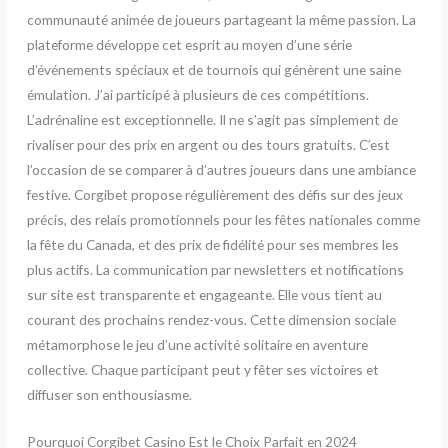
communauté animée de joueurs partageant la même passion. La
plateforme développe cet esprit au moyen d’une série
d’événements spéciaux et de tournois qui génèrent une saine
émulation. J’ai participé à plusieurs de ces compétitions.
L’adrénaline est exceptionnelle. Il ne s’agit pas simplement de
rivaliser pour des prix en argent ou des tours gratuits. C’est
l’occasion de se comparer à d’autres joueurs dans une ambiance
festive. Corgibet propose régulièrement des défis sur des jeux
précis, des relais promotionnels pour les fêtes nationales comme
la fête du Canada, et des prix de fidélité pour ses membres les
plus actifs. La communication par newsletters et notifications
sur site est transparente et engageante. Elle vous tient au
courant des prochains rendez-vous. Cette dimension sociale
métamorphose le jeu d’une activité solitaire en aventure
collective. Chaque participant peut y fêter ses victoires et
diffuser son enthousiasme.
Pourquoi Corgibet Casino Est le Choix Parfait en 2024