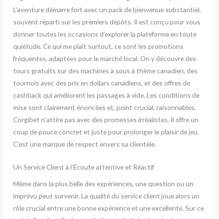
L’aventure démarre fort avec un pack de bienvenue substantiel,
souvent réparti sur les premiers dépôts. Il est conçu pour vous
donner toutes les occasions d’explorer la plateforme en toute
quiétude. Ce qui me plaît surtout, ce sont les promotions
fréquentes, adaptées pour le marché local. On y découvre des
tours gratuits sur des machines à sous à thème canadien, des
tournois avec des prix en dollars canadiens, et des offres de
cashback qui améliorent les passages à vide. Les conditions de
mise sont clairement énoncées et, point crucial, raisonnables.
Corgibet n’attire pas avec des promesses irréalistes. Il offre un
coup de pouce concret et juste pour prolonger le plaisir de jeu.
C’est une marque de respect envers sa clientèle.
Un Service Client à l’Écoute attentive et Réactif
Même dans la plus belle des expériences, une question ou un
imprévu peut survenir. La qualité du service client joue alors un
rôle crucial entre une bonne expérience et une excellente. Sur ce