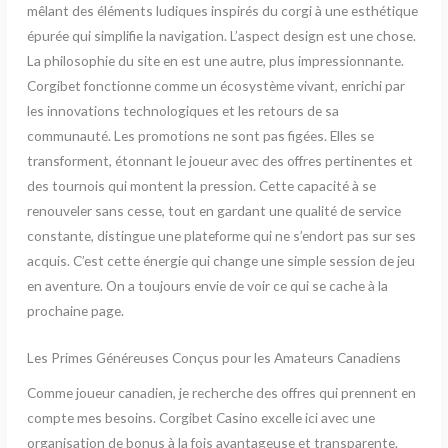
mêlant des éléments ludiques inspirés du corgi à une esthétique
épurée qui simplifie la navigation. L’aspect design est une chose.
La philosophie du site en est une autre, plus impressionnante.
Corgibet fonctionne comme un écosystème vivant, enrichi par
les innovations technologiques et les retours de sa
communauté. Les promotions ne sont pas figées. Elles se
transforment, étonnant le joueur avec des offres pertinentes et
des tournois qui montent la pression. Cette capacité à se
renouveler sans cesse, tout en gardant une qualité de service
constante, distingue une plateforme qui ne s’endort pas sur ses
acquis. C’est cette énergie qui change une simple session de jeu
en aventure. On a toujours envie de voir ce qui se cache à la
prochaine page.
Les Primes Généreuses Conçus pour les Amateurs Canadiens
Comme joueur canadien, je recherche des offres qui prennent en
compte mes besoins. Corgibet Casino excelle ici avec une
organisation de bonus à la fois avantageuse et transparente.