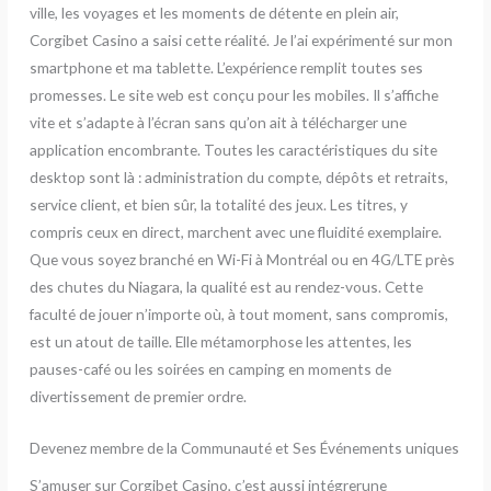
ville, les voyages et les moments de détente en plein air,
Corgibet Casino a saisi cette réalité. Je l’ai expérimenté sur mon
smartphone et ma tablette. L’expérience remplit toutes ses
promesses. Le site web est conçu pour les mobiles. Il s’affiche
vite et s’adapte à l’écran sans qu’on ait à télécharger une
application encombrante. Toutes les caractéristiques du site
desktop sont là : administration du compte, dépôts et retraits,
service client, et bien sûr, la totalité des jeux. Les titres, y
compris ceux en direct, marchent avec une fluidité exemplaire.
Que vous soyez branché en Wi-Fi à Montréal ou en 4G/LTE près
des chutes du Niagara, la qualité est au rendez-vous. Cette
faculté de jouer n’importe où, à tout moment, sans compromis,
est un atout de taille. Elle métamorphose les attentes, les
pauses-café ou les soirées en camping en moments de
divertissement de premier ordre.
Devenez membre de la Communauté et Ses Événements uniques
S’amuser sur Corgibet Casino, c’est aussi intégrerune