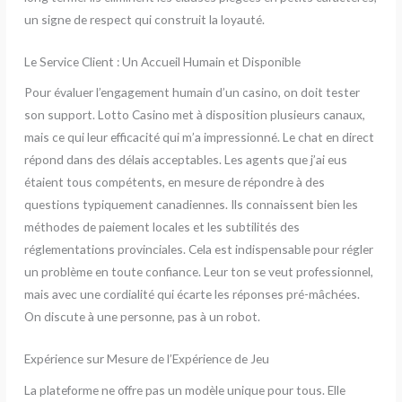
un signe de respect qui construit la loyauté.
Le Service Client : Un Accueil Humain et Disponible
Pour évaluer l’engagement humain d’un casino, on doit tester
son support. Lotto Casino met à disposition plusieurs canaux,
mais ce qui leur efficacité qui m’a impressionné. Le chat en direct
répond dans des délais acceptables. Les agents que j’ai eus
étaient tous compétents, en mesure de répondre à des
questions typiquement canadiennes. Ils connaissent bien les
méthodes de paiement locales et les subtilités des
réglementations provinciales. Cela est indispensable pour régler
un problème en toute confiance. Leur ton se veut professionnel,
mais avec une cordialité qui écarte les réponses pré-mâchées.
On discute à une personne, pas à un robot.
Expérience sur Mesure de l’Expérience de Jeu
La plateforme ne offre pas un modèle unique pour tous. Elle