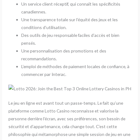
Un service client réceptif, qui connaît les spécificités
canadiennes.
Une transparence totale sur l’équité des jeux et les
conditions d’utilisation.
Des outils de jeu responsable faciles d’accès et bien
pensés.
Une personnalisation des promotions et des
recommandations.
L’emploi de méthodes de paiement locales de confiance, à
commencer par Interac.
Le jeu en ligne est avant tout un passe-temps. Le fait qu’une
plateforme comme Lotto Casino reconnaisse et valorise la
personne derrière l’écran, avec ses préférences, son besoin de
sécurité et d’appartenance, cela change tout. C’est cette
philosophie qui métamorphose une simple session de jeu en une