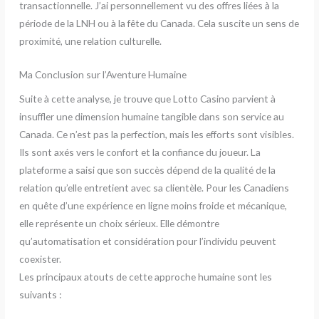
transactionnelle. J’ai personnellement vu des offres liées à la
période de la LNH ou à la fête du Canada. Cela suscite un sens de
proximité, une relation culturelle.
Ma Conclusion sur l’Aventure Humaine
Suite à cette analyse, je trouve que Lotto Casino parvient à
insuffler une dimension humaine tangible dans son service au
Canada. Ce n’est pas la perfection, mais les efforts sont visibles.
Ils sont axés vers le confort et la confiance du joueur. La
plateforme a saisi que son succès dépend de la qualité de la
relation qu’elle entretient avec sa clientèle. Pour les Canadiens
en quête d’une expérience en ligne moins froide et mécanique,
elle représente un choix sérieux. Elle démontre
qu’automatisation et considération pour l’individu peuvent
coexister.
Les principaux atouts de cette approche humaine sont les
suivants :