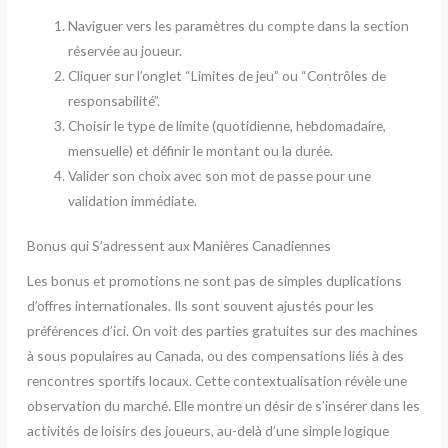
Naviguer vers les paramètres du compte dans la section
réservée au joueur.
Cliquer sur l’onglet “Limites de jeu” ou “Contrôles de
responsabilité”.
Choisir le type de limite (quotidienne, hebdomadaire,
mensuelle) et définir le montant ou la durée.
Valider son choix avec son mot de passe pour une
validation immédiate.
Bonus qui S’adressent aux Manières Canadiennes
Les bonus et promotions ne sont pas de simples duplications
d’offres internationales. Ils sont souvent ajustés pour les
préférences d’ici. On voit des parties gratuites sur des machines
à sous populaires au Canada, ou des compensations liés à des
rencontres sportifs locaux. Cette contextualisation révèle une
observation du marché. Elle montre un désir de s’insérer dans les
activités de loisirs des joueurs, au-delà d’une simple logique