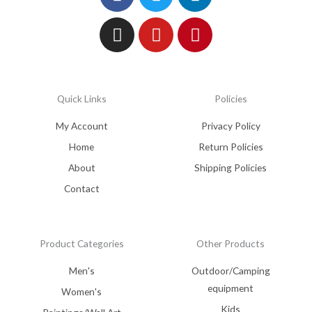
Quick Links
Policies
My Account
Privacy Policy
Home
Return Policies
About
Shipping Policies
Contact
Product Categories
Other Products
Men's
Outdoor/Camping
equipment
Women's
Kids