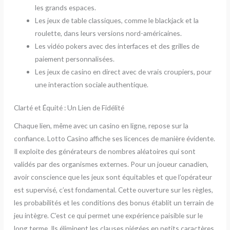
les grands espaces.
Les jeux de table classiques, comme le blackjack et la
roulette, dans leurs versions nord-américaines.
Les vidéo pokers avec des interfaces et des grilles de
paiement personnalisées.
Les jeux de casino en direct avec de vrais croupiers, pour
une interaction sociale authentique.
Clarté et Équité : Un Lien de Fidélité
Chaque lien, même avec un casino en ligne, repose sur la
confiance. Lotto Casino affiche ses licences de manière évidente.
Il exploite des générateurs de nombres aléatoires qui sont
validés par des organismes externes. Pour un joueur canadien,
avoir conscience que les jeux sont équitables et que l’opérateur
est supervisé, c’est fondamental. Cette ouverture sur les règles,
les probabilités et les conditions des bonus établit un terrain de
jeu intègre. C’est ce qui permet une expérience paisible sur le
long terme. Ils éliminent les clauses piégées en petits caractères,