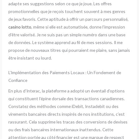
adapte ses suggestions selon ce que je joue. Les offres
promotionnelles que je reçois touchent souvent à mes genres
de jeux favoris. Cette aptitude à offrir un parcours personnalisé,
casino lotto
, même si elle est automatisée, donne l’impression
d’être valorisé. Je ne suis pas un simple numéro dans une base
de données. Le système apprend au fil de mes sessions. Il me
propose de nouveaux titres qui pourraient me plaire, sans jamais
être insistant ou lourd.
L’Implémentation des Paiements Locaux : Un Fondement de
Confiance
En plus d’Interac, la plateforme a adopté un éventail d’options
qui constituent l’épine dorsale des transactions canadiennes.
Constatez des méthodes comme iDebit, Instadebit ou des
virements bancaires directs inspirés de nos institutions, c’est
rassurant. Cela supprime les tracas des conversions de devises
ou des frais bancaires internationaux inattendus. Cette
attention portée au côté financier est une marque de respect