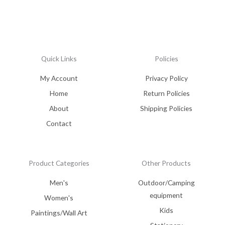
Quick Links
Policies
My Account
Privacy Policy
Home
Return Policies
About
Shipping Policies
Contact
Product Categories
Other Products
Men's
Outdoor/Camping
equipment
Women's
Kids
Paintings/Wall Art