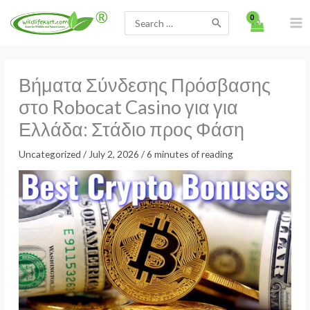
Skip
Search
to
for:
content
Βήματα Σύνδεσης Πρόσβασης
στο Robocat Casino για για
Ελλάδα: Στάδιο προς Φάση
Uncategorized
/
July 2, 2026
/
6 minutes of reading