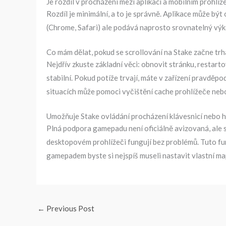
Je rozdíl v procházení mezi aplikací a mobilním prohlí
Rozdíl je minimální, a to je správně. Aplikace může být
(Chrome, Safari) ale podává naprosto srovnatelný výk
Co mám dělat, pokud se scrollování na Stake začne trh
Nejdřív zkuste základní věci: obnovit stránku, restarto
stabilní. Pokud potíže trvají, máte v zařízení pravděp
situacích může pomoci vyčištění cache prohlížeče nebo
Umožňuje Stake ovládání procházení klávesnicí nebo
Plná podpora gamepadu není oficiálně avizovaná, ale
desktopovém prohlížeči fungují bez problémů. Tuto funk
gamepadem byste si nejspíš museli nastavit vlastní ma
←
Previous Post