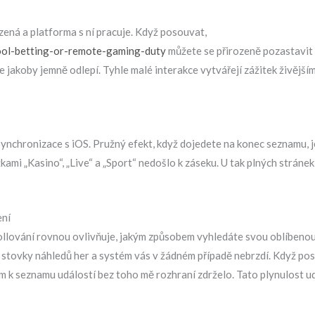
zená a platforma s ní pracuje. Když posouvat,
ool-betting-or-remote-gaming-duty
můžete se přirozeně pozastavit
jakoby jemně odlepí. Tyhle malé interakce vytvářejí zážitek živějším
synchronizace s iOS. Pružný efekt, když dojedete na konec seznamu, 
kami „Kasino“, „Live“ a „Sport“ nedošlo k záseku. U tak plných stránek
ení
rollování rovnou ovlivňuje, jakým způsobem vyhledáte svou oblíbenou
 stovky náhledů her a systém vás v žádném případě nebrzdí. Když po
kám k seznamu událostí bez toho mě rozhraní zdrželo. Tato plynulost u