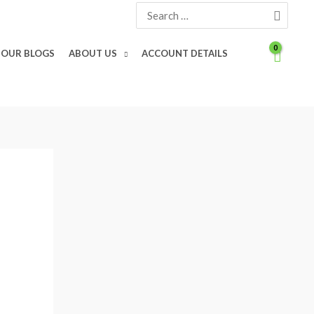
Search
for:
OUR BLOGS
ABOUT US
ACCOUNT DETAILS