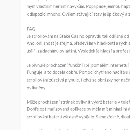
mým vlastním herním návykům. Popřípadě jemnou haptic
k dispozici mnoho. Ovšem stávající stav je špičkový a
FAQ
Je scrollování na Stake Casino opravdu tak odlišné od 
Ano, odlišnost je zřejmá, především v hladkosti a rychl
úsilí i základnímu ovládání. Výsledek je hladší a profe
Je plynulé procházení funkční i při pomalém internetu?
Funguje, a to docela dobře. Pomocí chytrého načítání s
scrollování zůstává plynulé, i když se obrázky her nač
ovlivněny.
Může procházení stránek ovlivnit výdrž baterie v tele
Dobře optimalizovaná aplikace by měla mít minimální d
scrollování baterii výrazně vybíjelo. Samozřejmě, dlou