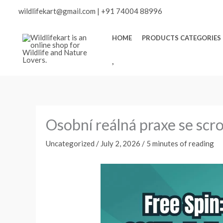
Skip
wildlifekart@gmail.com
|
+91 74004 88996
to
content
HOME
PRODUCTS CATEGORIES
W
I
S
H
L
I
Osobní reálná praxe se scr
S
Uncategorized
/
July 2, 2026
T
/
5 minutes of reading