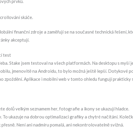
ových prvků.
scrollování skáče.
lobální finanční zdroje a zaměřují se na současné technická řešení, kt
ránky akceptují.
í test
řeba. Stake jsem testoval na všech platformách. Na desktopu s myší j
obilu, jmenovitě na Androidu, to bylo možná ještě lepší. Dotykové 
o zpoždění. Aplikace i mobilní web v tomto ohledu fungují prakticky 
te dolů velkým seznamem her, fotografie a ikony se ukazují hladce.
To ukazuje na dobrou optimalizaci grafiky a chytré načítání. Koleč
k přesně. Není ani nadmíru pomalá, ani nekontrolovatelně svižná.