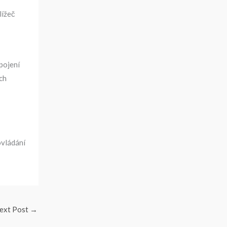
lížeč
ipojení
ch
ovládání
ext Post
→