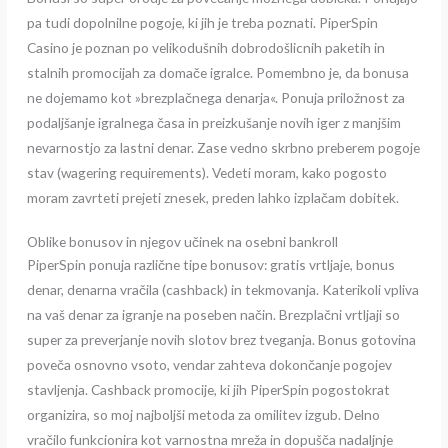
pa tudi dopolnilne pogoje, ki jih je treba poznati. PiperSpin
Casino je poznan po velikodušnih dobrodošlicnih paketih in
stalnih promocijah za domače igralce. Pomembno je, da bonusa
ne dojemamo kot »brezplačnega denarja«. Ponuja priložnost za
podaljšanje igralnega časa in preizkušanje novih iger z manjšim
nevarnostjo za lastni denar. Zase vedno skrbno preberem pogoje
stav (wagering requirements). Vedeti moram, kako pogosto
moram zavrteti prejeti znesek, preden lahko izplačam dobitek.
Oblike bonusov in njegov učinek na osebni bankroll
PiperSpin ponuja različne tipe bonusov: gratis vrtljaje, bonus
denar, denarna vračila (cashback) in tekmovanja. Katerikoli vpliva
na vaš denar za igranje na poseben način. Brezplačni vrtljaji so
super za preverjanje novih slotov brez tveganja. Bonus gotovina
poveča osnovno vsoto, vendar zahteva dokončanje pogojev
stavljenja. Cashback promocije, ki jih PiperSpin pogostokrat
organizira, so moj najboljši metoda za omilitev izgub. Delno
vračilo funkcionira kot varnostna mreža in dopušča nadaljnje