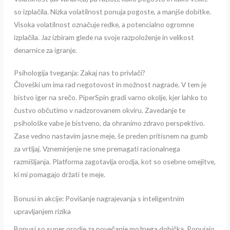
so izplačila. Nizka volatilnost ponuja pogoste, a manjše dobítke.
Visoka volatilnost označuje redke, a potencialno ogromne
izplačila. Jaz izbiram glede na svoje razpoloženje in velikost
denarnice za igranje.
Psihologija tveganja: Zakaj nas to privlači?
Človeški um ima rad negotovost in možnost nagrade. V tem je
bistvo iger na srečo. PiperSpin gradi varno okolje, kjer lahko to
čustvo občutimo v nadzorovanem okviru. Zavedanje te
psihološke vabe je bistveno, da ohranimo zdravo perspektivo.
Zase vedno nastavim jasne meje, še preden pritisnem na gumb
za vrtljaj. Vznemirjenje ne sme premagati racionalnega
razmišljanja. Platforma zagotavlja orodja, kot so osebne omejitve,
ki mi pomagajo držati te meje.
Bonusi in akcije: Povišanje nagrajevanja s inteligentnim
upravljanjem rizika
Bonusi so super orodje za povečanje možnega dobička. Ponujajo