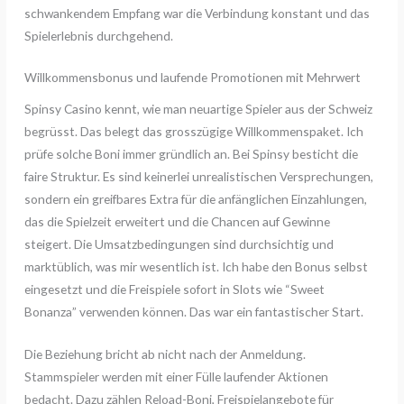
schwankendem Empfang war die Verbindung konstant und das
Spielerlebnis durchgehend.
Willkommensbonus und laufende Promotionen mit Mehrwert
Spinsy Casino kennt, wie man neuartige Spieler aus der Schweiz
begrüsst. Das belegt das grosszügige Willkommenspaket. Ich
prüfe solche Boni immer gründlich an. Bei Spinsy besticht die
faire Struktur. Es sind keinerlei unrealistischen Versprechungen,
sondern ein greifbares Extra für die anfänglichen Einzahlungen,
das die Spielzeit erweitert und die Chancen auf Gewinne
steigert. Die Umsatzbedingungen sind durchsichtig und
marktüblich, was mir wesentlich ist. Ich habe den Bonus selbst
eingesetzt und die Freispiele sofort in Slots wie “Sweet
Bonanza” verwenden können. Das war ein fantastischer Start.
Die Beziehung bricht ab nicht nach der Anmeldung.
Stammspieler werden mit einer Fülle laufender Aktionen
bedacht. Dazu zählen Reload-Boni, Freispielangebote für