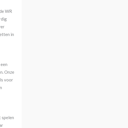
, de WR
rdig
ver
etten in
 een
en. Onze
ols voor
en
t spelen
ar