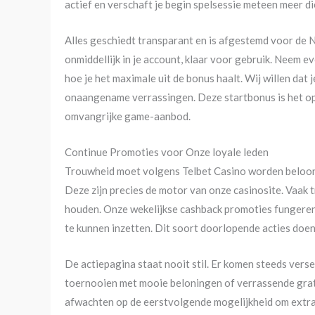
actief en verschaft je begin spelsessie meteen meer d
Alles geschiedt transparant en is afgestemd voor de Ne
onmiddellijk in je account, klaar voor gebruik. Neem 
hoe je het maximale uit de bonus haalt. Wij willen dat 
onaangename verrassingen. Deze startbonus is het opt
omvangrijke game-aanbod.
Continue Promoties voor Onze loyale leden
Trouwheid moet volgens Telbet Casino worden beloond,
Deze zijn precies de motor van onze casinosite. Vaak t
houden. Onze wekelijkse cashback promoties fungeren 
te kunnen inzetten. Dit soort doorlopende acties doen
De actiepagina staat nooit stil. Er komen steeds verse
toernooien met mooie beloningen of verrassende gratis
afwachten op de eerstvolgende mogelijkheid om extr