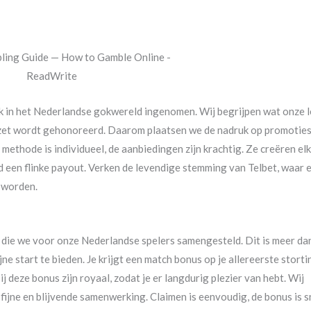
k in het Nederlandse gokwereld ingenomen. Wij begrijpen wat onze 
inzet wordt gehonoreerd. Daarom plaatsen we de nadruk op promoties
 methode is individueel, de aanbiedingen zijn krachtig. Ze creëren e
d een flinke payout. Verken de levendige stemming van Telbet, waar 
 worden.
s die we voor onze Nederlandse spelers samengesteld. Dit is meer da
ijne start te bieden. Je krijgt een match bonus op je allereerste storti
 deze bonus zijn royaal, zodat je er langdurig plezier van hebt. Wij
fijne en blijvende samenwerking. Claimen is eenvoudig, de bonus is s