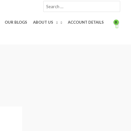
Search
for:
OUR BLOGS
ABOUT US
ACCOUNT DETAILS