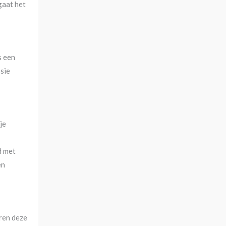
gaat het
s een
ssie
je
d met
en
ren deze