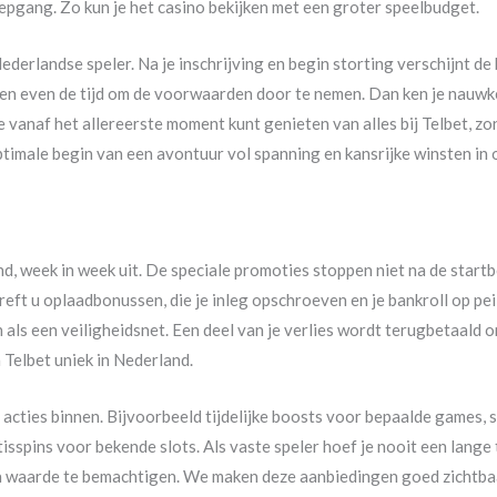
iepgang. Zo kun je het casino bekijken met een groter speelbudget.
derlandse speler. Na je inschrijving en begin storting verschijnt de
even even de tijd om de voorwaarden door te nemen. Dan ken je nauwk
je vanaf het allereerste moment kunt genieten van alles bij Telbet, z
imale begin van een avontuur vol spanning en kansrijke winsten in 
 week in week uit. De speciale promoties stoppen niet na de startb
reft u oplaadbonussen, die je inleg opschroeven en je bankroll op pei
als een veiligheidsnet. Een deel van je verlies wordt terugbetaald 
 Telbet uniek in Nederland.
 acties binnen. Bijvoorbeeld tijdelijke boosts voor bepaalde games, 
spins voor bekende slots. Als vaste speler hoef je nooit een lange t
a waarde te bemachtigen. We maken deze aanbiedingen goed zichtbaa