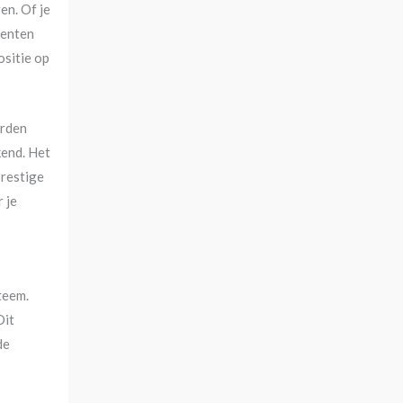
en. Of je
menten
ositie op
orden
kend. Het
prestige
 je
teem.
Dit
de