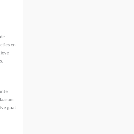
 de
cties en
tieve
s.
ante
 daarom
live gaat