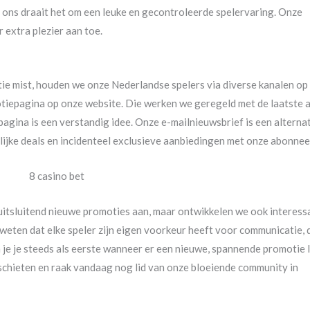
j ons draait het om een leuke en gecontroleerde spelervaring. Onze
extra plezier aan toe.
tie mist, houden we onze Nederlandse spelers via diverse kanalen op
tiepagina op onze website. Die werken we geregeld met de laatste a
pagina is een verstandig idee. Onze e-mailnieuwsbrief is een alterna
lijke deals en incidenteel exclusieve aanbiedingen met onze abonnee
 uitsluitend nieuwe promoties aan, maar ontwikkelen we ook interess
weten dat elke speler zijn eigen voorkeur heeft voor communicatie,
a je je steeds als eerste wanneer er een nieuwe, spannende promotie 
iet schieten en raak vandaag nog lid van onze bloeiende community in