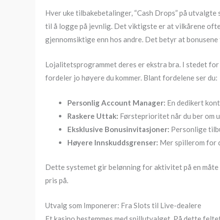
Hver uke tilbakebetalinger, “Cash Drops” på utvalgte s
til å logge på jevnlig. Det viktigste er at vilkårene 
gjennomsiktige enn hos andre. Det betyr at bonusene fak
Lojalitetsprogrammet deres er ekstra bra. I stedet f
fordeler jo høyere du kommer. Blant fordelene ser du:
Personlig Account Manager:
En dedikert kont
Raskere Uttak:
Førsteprioritet når du ber om u
Eksklusive Bonusinvitasjoner:
Personlige tilb
Høyere Innskuddsgrenser:
Mer spillerom for 
Dette systemet gir belønning for aktivitet på en måte 
pris på.
Utvalg som Imponerer: Fra Slots til Live-dealere
Et kasino bestemmes med spillutvalget. På dette felte