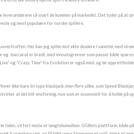
isse leverandørene så snart de kommer på markedet. Det tyder på at u
 nyeste og mest populære for norske spillere.
uovertruffen. Her kan jeg spille mot ekte dealere i sanntid, med strø
tte og -baccarat er bredt, med innsatsgrenser som passer både spar
Live” og “Crazy Time” fra Evolution er også med, og de opprettholde
inner ikke bare én type blackjack, men flere ulike, som Speed Blackjac
virker at det blir ensformig, noe som er essensielt for å holde på sp
le tiden, vil fort miste et langtidsmedlem. GGBets plattform, både p
mpelt å orientere seg, og få klikk unna å begynne et spill, gjøre et inn