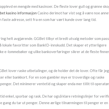
g opplevd en mengde med kasinoer. De fleste lover gull og grønne sk
gbet kasino informasjon
Casino derimot har vist seg å være noe annet.
n faste adresse, sett fra en som har vært kunde over lang tid.
ering helt avgjørende. GGBet tilbyr et bredt utvalg metoder som pass
å lokale favoritter som BankID-innskudd. Det skaper et ytterligere
uke e-lommebøker og ulike bankoverføringer sikrer at de fleste finne
t lover raske utbetalinger, og de holder det de lover. Ofte får jeg
er eller bankkort. For en som gambler mye er troverdige og raske
n penger. Det minimerer ventetid og skaper enda mer tillit til operatø
tid enkel, sporbar og rask. De har også klare retningslinjer for verif
te gang du tar ut penger. Denne ærlige tilnærmingen til penger er en