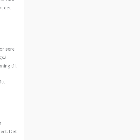
at det
gorisere
også
ning til.
itt
m
ert. Det