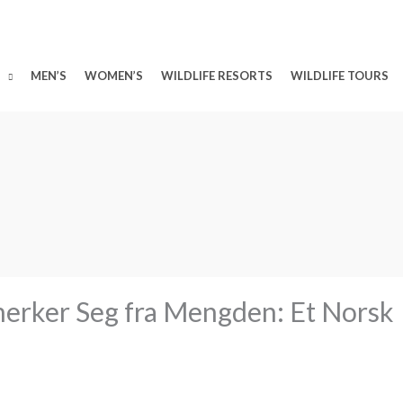
MEN’S
WOMEN’S
WILDLIFE RESORTS
WILDLIFE TOURS
erker Seg fra Mengden: Et Norsk