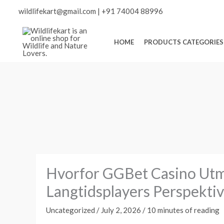
Skip
Scroll
wildlifekart@gmail.com
|
+91 74004 88996
to
content
to
HOME
PRODUCTS CATEGORIES
Top
Hvorfor GGBet Casino Utm
Langtidsplayers Perspektiv
Uncategorized
/
July 2, 2026
/
10 minutes of reading