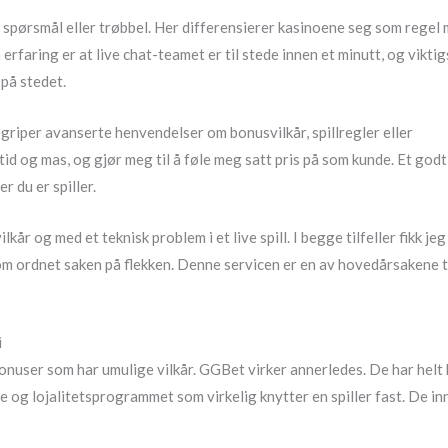
 spørsmål eller trøbbel. Her differensierer kasinoene seg som regel 
erfaring er at live chat-teamet er til stede innen et minutt, og viktigs
 på stedet.
egriper avanserte henvendelser om bonusvilkår, spillregler eller
d og mas, og gjør meg til å føle meg satt pris på som kunde. Et godt
r du er spiller.
 og med et teknisk problem i et live spill. I begge tilfeller fikk jeg
om ordnet saken på flekken. Denne servicen er en av hovedårsakene ti
i
bonuser som har umulige vilkår. GGBet virker annerledes. De har helt 
 og lojalitetsprogrammet som virkelig knytter en spiller fast. De in