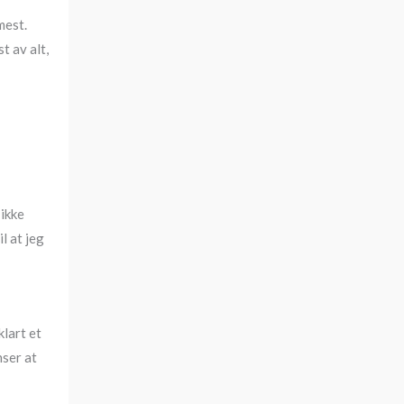
mest.
t av alt,
 ikke
l at jeg
klart et
nser at