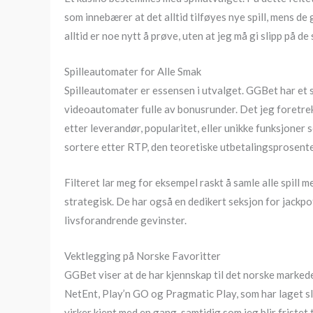
som innebærer at det alltid tilføyes nye spill, mens de
alltid er noe nytt å prøve, uten at jeg må gi slipp på de 
Spilleautomater for Alle Smak
Spilleautomater er essensen i utvalget. GGBet har et st
videoautomater fulle av bonusrunder. Det jeg foretrek
etter leverandør, popularitet, eller unikke funksjone
sortere etter RTP, den teoretiske utbetalingsprosenten.
Filteret lar meg for eksempel raskt å samle alle spill 
strategisk. De har også en dedikert seksjon for jackpo
livsforandrende gevinster.
Vektlegging på Norske Favoritter
GGBet viser at de har kjennskap til det norske markedet
NetEnt, Play’n GO og Pragmatic Play, som har laget s
virker kjent med en gang, samtidig som jeg blir fristet t