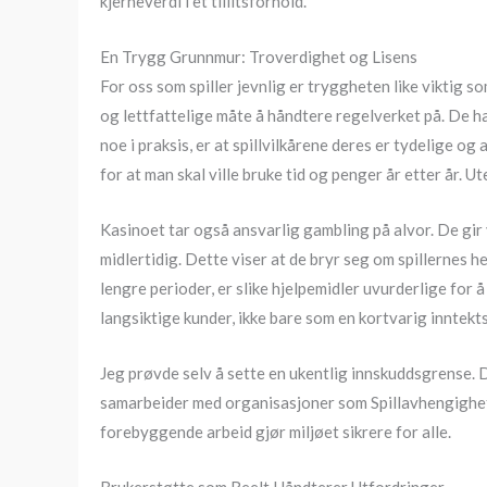
kjerneverdi i et tillitsforhold.
En Trygg Grunnmur: Troverdighet og Lisens
For oss som spiller jevnlig er tryggheten like viktig 
og lettfattelige måte å håndtere regelverket på. De ha
noe i praksis, er at spillvilkårene deres er tydelige og 
for at man skal ville bruke tid og penger år etter år. Ut
Kasinoet tar også ansvarlig gambling på alvor. De gir 
midlertidig. Dette viser at de bryr seg om spillernes h
lengre perioder, er slike hjelpemidler uvurderlige for 
langsiktige kunder, ikke bare som en kortvarig inntekts
Jeg prøvde selv å sette en ukentlig innskuddsgrense. D
samarbeider med organisasjoner som Spillavhengigheten
forebyggende arbeid gjør miljøet sikrere for alle.