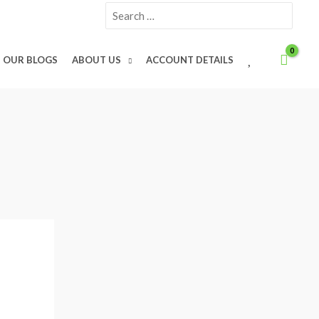
Search
for:
W
OUR BLOGS
ABOUT US
ACCOUNT DETAILS
I
S
H
L
I
S
T