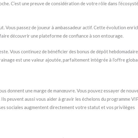
poche. C’est une preuve de considération de votre rôle dans l’écosys
ut. Vous passez de joueur à ambassadeur actif. Cette évolution enric
 à faire découvrir une plateforme de confiance à son entourage.
reste. Vous continuez de bénéficier des bonus de dépôt hebdomadaire
ainage est une valeur ajoutée, parfaitement intégrée à l’offre globa
 vous donnent une marge de manœuvre. Vous pouvez essayer de nouv
 Ils peuvent aussi vous aider à gravir les échelons du programme VI
ses sociales augmentent directement votre statut et vos privilèges