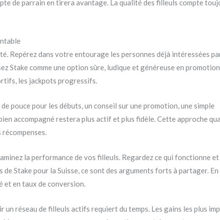
te de parrain en tirera avantage. La qualité des filleuls compte touj
entable
té. Repérez dans votre entourage les personnes déjà intéressées par
posez Stake comme une option sûre, ludique et généreuse en promotion
ortifs, les jackpots progressifs.
 de pouce pour les débuts, un conseil sur une promotion, une simple
ul bien accompagné restera plus actif et plus fidèle. Cette approche qu
os récompenses.
aminez la performance de vos filleuls. Regardez ce qui fonctionne et
de Stake pour la Suisse, ce sont des arguments forts à partager. En
té et en taux de conversion.
r un réseau de filleuls actifs requiert du temps. Les gains les plus im