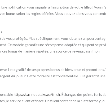
. Une notification vous signalera l’inscription de votre filleul. Vous n’
e vos bonus selon les règles définies. Vous pouvez alors vous concent
és
ité de vos protégés. Plus spécifiquement, vous obtenez un pourcentag
ment. Ce modèle garantit une récompense adaptée et qui peut se prol
ir ces bonus de manière répétée, une source de revenu passif non
préserve l’intégralité de ses propres bonus de bienvenue et promotions.
’argent du joueur. Cette moralité est fondamentale. Elle garantit une
spensable
https://casinoostake.eu/fr-ch
. Échangez des points forts de
es, le service client efficace. Un filleul content de la plateforme y jo