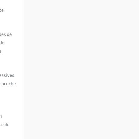
te
des de
 le
s
ressives
approche
un
ce de