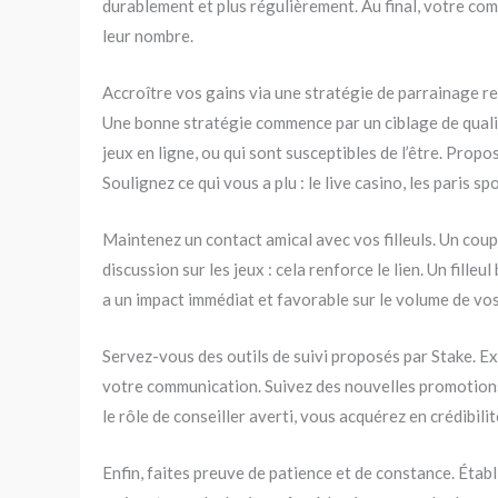
durablement et plus régulièrement. Au final, votre comp
leur nombre.
Accroître vos gains via une stratégie de parrainage r
Une bonne stratégie commence par un ciblage de quali
jeux en ligne, ou qui sont susceptibles de l’être. Pro
Soulignez ce qui vous a plu : le live casino, les paris sp
Maintenez un contact amical avec vos filleuls. Un coup
discussion sur les jeux : cela renforce le lien. Un fille
a un impact immédiat et favorable sur le volume de v
Servez-vous des outils de suivi proposés par Stake. Ex
votre communication. Suivez des nouvelles promotions 
le rôle de conseiller averti, vous acquérez en crédibili
Enfin, faites preuve de patience et de constance. Établi