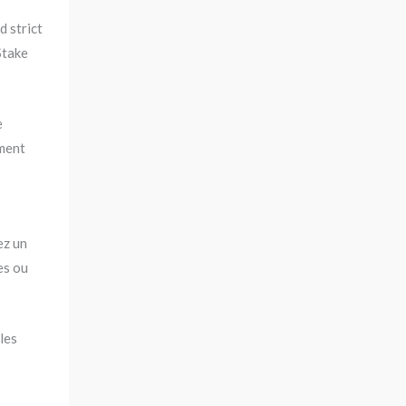
d strict
Stake
e
ement
ez un
es ou
 les