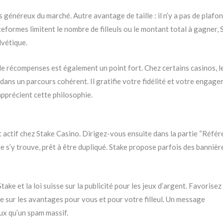
 généreux du marché. Autre avantage de taille : il n’y a pas de plafon
teformes limitent le nombre de filleuls ou le montant total à gagner, 
lvétique.
de récompenses est également un point fort. Chez certains casinos, l
t dans un parcours cohérent. Il gratifie votre fidélité et votre engag
apprécient cette philosophie.
actif chez Stake Casino. Dirigez-vous ensuite dans la partie “Référ
e s’y trouve, prêt à être dupliqué. Stake propose parfois des bannièr
ke et la loi suisse sur la publicité pour les jeux d’argent. Favorisez
e sur les avantages pour vous et pour votre filleul. Un message
ux qu’un spam massif.