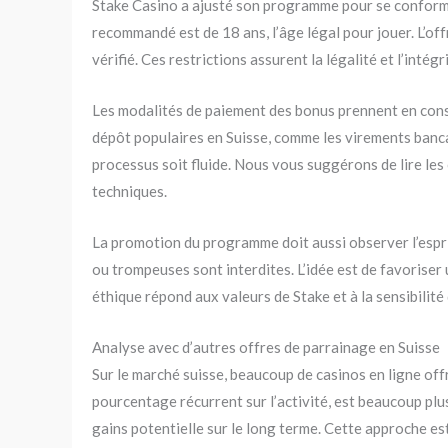
Stake Casino a ajusté son programme pour se conforme
recommandé est de 18 ans, l’âge légal pour jouer. L’of
vérifié. Ces restrictions assurent la légalité et l’intégri
Les modalités de paiement des bonus prennent en cons
dépôt populaires en Suisse, comme les virements banca
processus soit fluide. Nous vous suggérons de lire les 
techniques.
La promotion du programme doit aussi observer l’esprit
ou trompeuses sont interdites. L’idée est de favoris
éthique répond aux valeurs de Stake et à la sensibilité 
Analyse avec d’autres offres de parrainage en Suisse
Sur le marché suisse, beaucoup de casinos en ligne off
pourcentage récurrent sur l’activité, est beaucoup plu
gains potentielle sur le long terme. Cette approche es