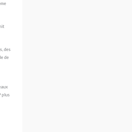
tème
hit
s, des
le de
eaux
P plus