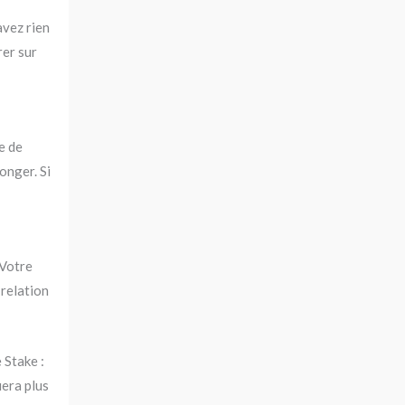
avez rien
rer sur
e de
onger. Si
 Votre
 relation
 Stake :
uera plus