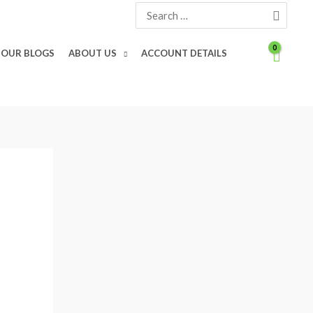
Search
for:
OUR BLOGS
ABOUT US
ACCOUNT DETAILS