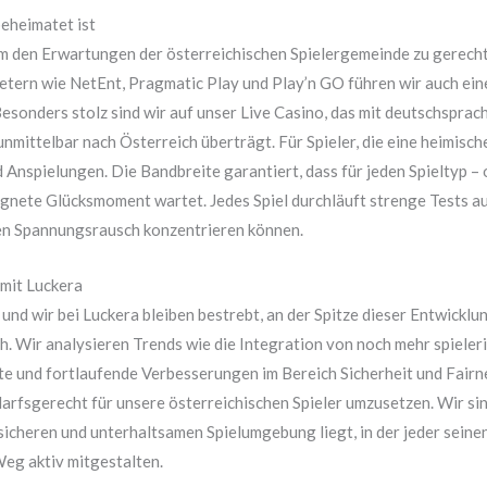
beheimatet ist
m den Erwartungen der österreichischen Spielergemeinde zu gerecht
tern wie NetEnt, Pragmatic Play und Play’n GO führen wir auch ein
esonders stolz sind wir auf unser Live Casino, das mit deutschsprac
unmittelbar nach Österreich überträgt. Für Spieler, die eine heimisc
Anspielungen. Die Bandbreite garantiert, dass für jeden Spieltyp – 
ignete Glücksmoment wartet. Jedes Spiel durchläuft strenge Tests a
 den Spannungsrausch konzentrieren können.
 mit Luckera
und wir bei Luckera bleiben bestrebt, an der Spitze dieser Entwicklu
h. Wir analysieren Trends wie die Integration von noch mehr spieler
te und fortlaufende Verbesserungen im Bereich Sicherheit und Fairn
edarfsgerecht für unsere österreichischen Spieler umzusetzen. Wir si
 sicheren und unterhaltsamen Spielumgebung liegt, in der jeder seine
Weg aktiv mitgestalten.