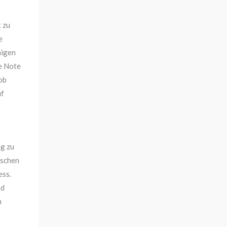
 zu
e
higen
he Note
ob
uf
ng zu
ischen
ess.
nd
n