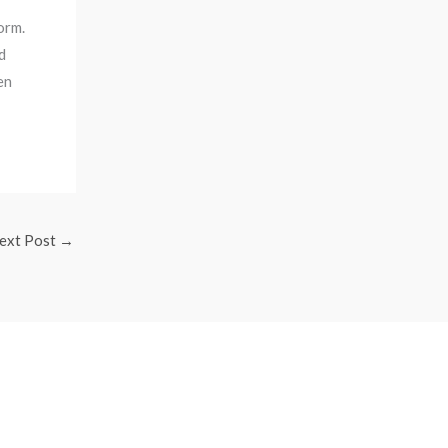
orm.
d
en
ext Post
→