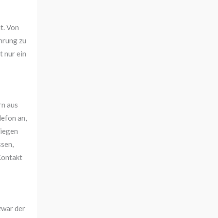
t. Von
hrung zu
t nur ein
rn aus
lefon an,
liegen
ssen,
Kontakt
zwar der