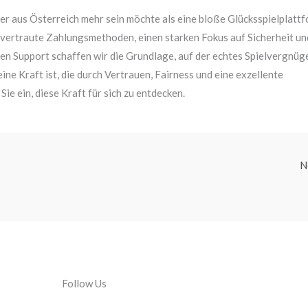
ler aus Österreich mehr sein möchte als eine bloße Glücksspielplattf
 vertraute Zahlungsmethoden, einen starken Fokus auf Sicherheit un
en Support schaffen wir die Grundlage, auf der echtes Spielvergnüg
ne Kraft ist, die durch Vertrauen, Fairness und eine exzellente
ie ein, diese Kraft für sich zu entdecken.
N
Follow Us