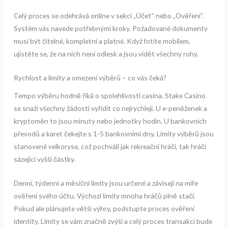
Celý proces se odehrává online v sekci „Účet“ nebo „Ověření“.
Systém vás navede potřebnými kroky. Požadované dokumenty
musí být čitelné, kompletní a platné. Když fotíte mobilem,
ujistěte se, že na nich není odlesk a jsou vidět všechny rohy.
Rychlost a limity a omezení výběrů – co vás čeká?
Tempo výběru hodně říká o spolehlivosti casina. Stake Casino
se snaží všechny žádosti vyřídit co nejrychleji. U e-peněženek a
kryptoměn to jsou minuty nebo jednotky hodin. U bankovních
převodů a karet čekejte s 1-5 bankovními dny. Limity výběrů jsou
stanovené velkoryse, což pochválí jak rekreační hráči, tak hráči
sázející vyšší částky.
Denní, týdenní a měsíční limity jsou určené a závisejí na míře
ověření svého účtu. Výchozí limity mnoha hráčů plně stačí.
Pokud ale plánujete větší výhry, podstupte proces ověření
identity. Limity se vám značně zvýší a celý proces transakcí bude