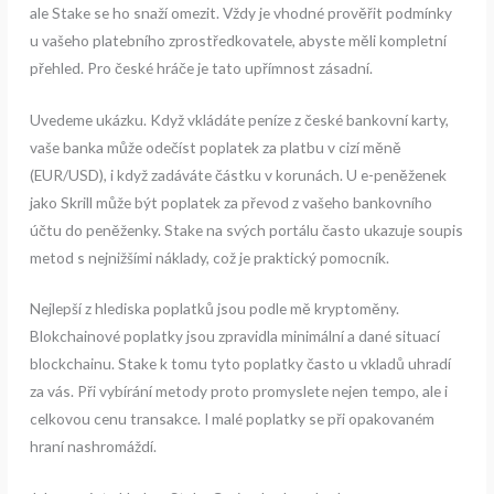
ale Stake se ho snaží omezit. Vždy je vhodné prověřit podmínky
u vašeho platebního zprostředkovatele, abyste měli kompletní
přehled. Pro české hráče je tato upřímnost zásadní.
Uvedeme ukázku. Když vkládáte peníze z české bankovní karty,
vaše banka může odečíst poplatek za platbu v cizí měně
(EUR/USD), i když zadáváte částku v korunách. U e-peněženek
jako Skrill může být poplatek za převod z vašeho bankovního
účtu do peněženky. Stake na svých portálu často ukazuje soupis
metod s nejnižšími náklady, což je praktický pomocník.
Nejlepší z hlediska poplatků jsou podle mě kryptoměny.
Blokchainové poplatky jsou zpravidla minimální a dané situací
blockchainu. Stake k tomu tyto poplatky často u vkladů uhradí
za vás. Při vybírání metody proto promyslete nejen tempo, ale i
celkovou cenu transakce. I malé poplatky se při opakovaném
hraní nashromáždí.