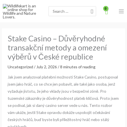
Skip
Search
to
for:
content
Stake Casino – Důvěryhodné
transakční metody a omezení
výběrů v České republice
Uncategorized
/
July 2, 2026
/
8 minutes of reading
Jak jsem analyzoval platební možnosti Stake Casino, postupoval
jsem jako hráč, co se chce jen pobavit, ale také jako osoba, jenž
vyžaduje jistotu, že jeho vklady jsou v bezpečné zóně. Pro
tuzemské zákazníky je důvěryhodnost plateb klíčová. Proto jsem
se podíval, jak si daný casino server vede u nás. Tento rozbor
vám ukáže, jestli Stake opravdu dokáže uspokojit očekávání
českých hráčů, buď byste byli příležitostný hráč nebo stálý
návštěvník.